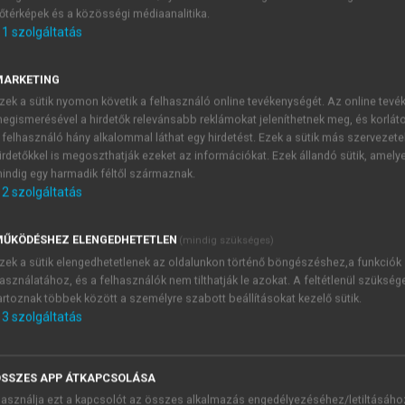
őtérképek és a közösségi médiaanalitika.
E-MAIL-CÍM
1
szolgáltatás
MARKETING
NÉV
zek a sütik nyomon követik a felhasználó online tevékenységét. Az online tev
egismerésével a hirdetők relevánsabb reklámokat jeleníthetnek meg, és korlát
 felhasználó hány alkalommal láthat egy hirdetést. Ezek a sütik más szervezete
JELSZÓ
irdetőkkel is megoszthatják ezeket az információkat. Ezek állandó sütik, amely
indig egy harmadik féltől származnak.
2
szolgáltatás
JELSZÓ ÚJRA
PÉS
ŰKÖDÉSHEZ ELENGEDHETETLEN
(mindig szükséges)
zek a sütik elengedhetetlenek az oldalunkon történő böngészéshez,a funkciók
asználatához, és a felhasználók nem tilthatják le azokat. A feltétlenül szükség
Kérek értesítést a MeRSZ új
artoznak többek között a személyre szabott beállításokat kezelő sütik.
Kérek értesítést az Akadémi
3
szolgáltatás
akcióiról.
 VAGY?
Az
Adatkezelési tájékozta
yi azonosítóval
veszem és elfogadom.
SSZES APP ÁTKAPCSOLÁSA
Az
Általános vásárlási felt
asználja ezt a kapcsolót az összes alkalmazás engedélyezéséhez/letiltásáho