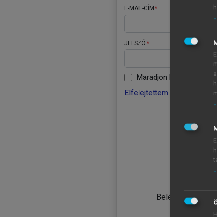
h
E-MAIL-CÍM
↓
JELSZÓ
E
m
a
Maradjon belépve
h
Elfelejtettem a jelszavamat
m
↓
BELÉ
M
E
h
t
↓
TANULÓ
Belépés intézmén
Ö
H