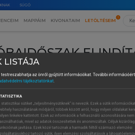
KNAK
SÚGÓ
VENCEIM
MAPPÁIM
KIVONATAIM
LETÖLTÉSEIM
ÓBAIDŐSZAK ELINDÍT
 LISTÁJA
intéséhez lépj be a saját fiókoddal, iskolai azonosítóddal vagy ú
és testreszabhatja az önről gyűjtött információkat.
További információért 
Új felhasználóként
1 óra díjmentes hozzáférésre
vagy jogosult
adatvédelmi tájékoztatónkat
.
k elindításához,
jelentkezz
be meglévő fiókoddal,
vagy hozz lé
A regisztráció után a
próbaidőszak
automatikusan
elindul.
TATISZTIKA
 statisztikai sütiket „teljesítménysütiknek” is nevezik. Ezek a sütik információka
ebhely használatának módjáról, többek között arról, hogy milyen oldalakat kere
ilyen linkekre kattintott. Ezek az információk a felhasználó azonosítására nem
ÚJ FIÓK 
ÁT FIÓKKAL
asználhatóak, mivel az adatok összesítettek és anonimizáltak. Céljuk kizáróla
1 óra díjme
unkcióinak javítása. Ezek közé tartoznak a harmadik féltől származó elemzési
zolgáltatásokhoz tartozó sütik; ilyen elemzési szolgáltatások a látogatóelemz