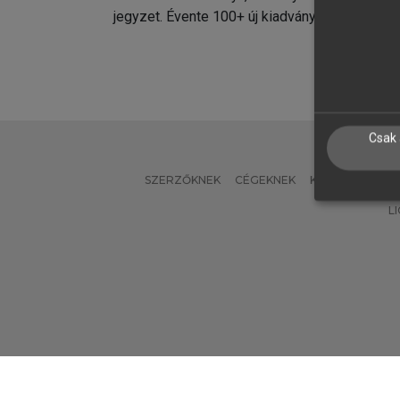
jegyzet. Évente 100+ új kiadvány.
kiadvá
Csak 
SZERZŐKNEK
CÉGEKNEK
KÖNYVTÁROSO
L
Verzió: 2.7.2