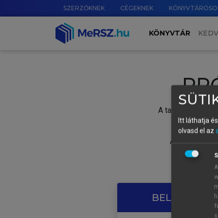
SZERZŐKNEK
CÉGEKNEK
KÖNYVTÁROSO
KÖNYVTÁR
KED
PR
SÜTIK
A tartalom megtek
Itt láthatja 
olvasd el az
A próbaidősza
S
A
w
m
BELÉPÉS SAJ
h
f
s