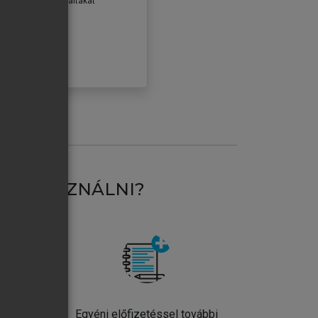
erződéseiben foglaltakat
ogadom.
ÓBÁLOM
AT HASZNÁLNI?
ntos
Egyéni előfizetéssel további