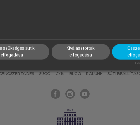
nyokat, hogy bármikor azonnal
részeket, és
készíts
saj
hozzájuk férhess!
jegyzeteket!
a szükséges sütik
Kiválasztottak
Összes
elfogadása
elfogadása
elfog
KNAK
SZERKESZTÉSI ÉS LEKTORÁLÁSI ALAPELVEK
MI – ÁLTALÁNOS
Pow
ICENCSZERZŐDÉS
SÚGÓ
GYIK
BLOG
RÓLUNK
SÜTI BEÁLLÍTÁS