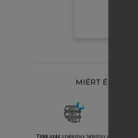
MIÉRT ÉRDEME
Több száz
szakkönyv, tankönyv és
Jel