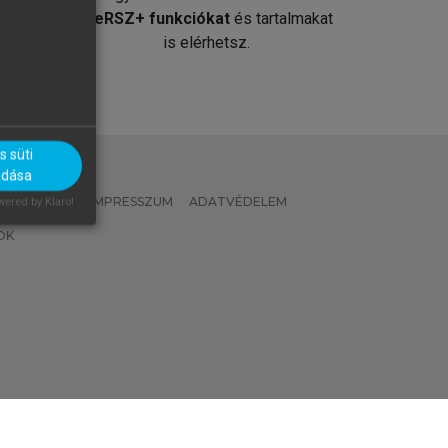
át
MeRSZ+ funkciókat
és tartalmakat
is elérhetsz.
 süti
adása
 IRÁNYELVEK
IMPRESSZUM
ADATVÉDELEM
ered by Klaro!
OK