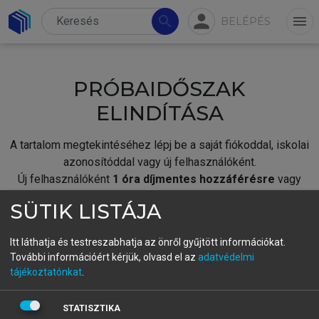
person
search
menu
BELÉPÉS
PRÓBAIDŐSZAK
ELINDÍTÁSA
A tartalom megtekintéséhez lépj be a saját fiókoddal, iskolai
azonosítóddal vagy új felhasználóként.
Új felhasználóként
1 óra díjmentes hozzáférésre
vagy
jogosult.
SÜTIK LISTÁJA
A próbaidőszak elindításához,
jelentkezz
be meglévő
fiókoddal,
vagy hozz létre új fiókot.
Itt láthatja és testreszabhatja az önről gyűjtött információkat.
További információért kérjük, olvasd el az
adatvédelmi
A regisztráció után a
próbaidőszak
automatikusan
elindul.
tájékoztatónkat
.
BELÉPÉS SAJÁT FIÓKKAL
STATISZTIKA