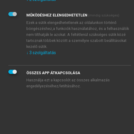
Kérek értesítést az Akadémiai Kiadó Zrt. újdonságairól,
akcióiról.
MŰKÖDÉSHEZ ELENGEDHETETLEN
(mindig szükséges)
Az
Adatkezelési tájékoztatóban
foglaltakat tudomásul
veszem és elfogadom.
Ezek a sütik elengedhetetlenek az oldalunkon történő
Az
Általános vásárlási feltételeket
, valamint a
szotar.net
és a
böngészéshez,a funkciók használatához, és a felhasználók
mersz.hu
oldalak licencszerződéseiben foglaltakat
nem tilthatják le azokat. A feltétlenül szükséges sütik közé
tudomásul veszem és elfogadom.
tartoznak többek között a személyre szabott beállításokat
kezelő sütik.
↓
3
szolgáltatás
KIPRÓBÁLOM
ÖSSZES APP ÁTKAPCSOLÁSA
Használja ezt a kapcsolót az összes alkalmazás
engedélyezéséhez/letiltásához.
MIÉRT ÉRDEMES A MERSZ ONLINE
OKOSKÖNYVTÁRAT HASZNÁLNI?