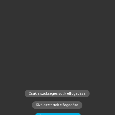
Jelöld meg a számodra fontos részeket, és
készíts
saját
jegyzeteket!
Egyéni előfizetéssel további
MeRSZ+ funkciókat
és
tartalmakat is elérhetsz.
Csak a szükséges sütik elfogadása
SZERZŐKNEK
CÉGEKNEK
KÖNYVTÁROSOKNAK
Kiválasztottak elfogadása
SZERKESZTÉSI ÉS LEKTORÁLÁSI ALAPELVEK