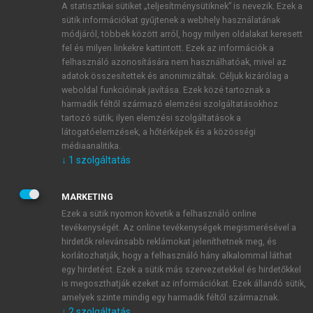
A statisztikai sütiket „teljesítménysütiknek” is nevezik. Ezek a
sütik információkat gyűjtenek a webhely használatának
módjáról, többek között arról, hogy milyen oldalakat keresett
ÚJ FIÓK LÉTREHOZÁSA
fel és milyen linkekre kattintott. Ezek az információk a
1 óra díjmentes hozzáférés
felhasználó azonosítására nem használhatóak, mivel az
adatok összesítettek és anonimizáltak. Céljuk kizárólag a
weboldal funkcióinak javítása. Ezek közé tartoznak a
E-MAIL-CÍM
harmadik féltől származó elemzési szolgáltatásokhoz
tartozó sütik; ilyen elemzési szolgáltatások a
látogatóelemzések, a hőtérképek és a közösségi
NÉV
médiaanalitika.
↓
1
szolgáltatás
JELSZÓ
MARKETING
Ezek a sütik nyomon követik a felhasználó online
tevékenységét. Az online tevékenységek megismerésével a
JELSZÓ ÚJRA
hirdetők relevánsabb reklámokat jeleníthetnek meg, és
korlátozhatják, hogy a felhasználó hány alkalommal láthat
egy hirdetést. Ezek a sütik más szervezetekkel és hirdetőkkel
is megoszthatják ezeket az információkat. Ezek állandó sütik,
Kérek értesítést a MeRSZ újdonságairól, akcióiról.
amelyek szinte mindig egy harmadik féltől származnak.
↓
2
szolgáltatás