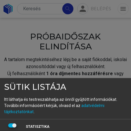
person
search
menu
BELÉPÉS
PRÓBAIDŐSZAK
ELINDÍTÁSA
A tartalom megtekintéséhez lépj be a saját fiókoddal, iskolai
azonosítóddal vagy új felhasználóként.
Új felhasználóként
1 óra díjmentes hozzáférésre
vagy
jogosult.
SÜTIK LISTÁJA
A próbaidőszak elindításához,
jelentkezz
be meglévő
fiókoddal,
vagy hozz létre új fiókot.
Itt láthatja és testreszabhatja az önről gyűjtött információkat.
További információért kérjük, olvasd el az
adatvédelmi
A regisztráció után a
próbaidőszak
automatikusan
elindul.
tájékoztatónkat
.
BELÉPÉS SAJÁT FIÓKKAL
STATISZTIKA