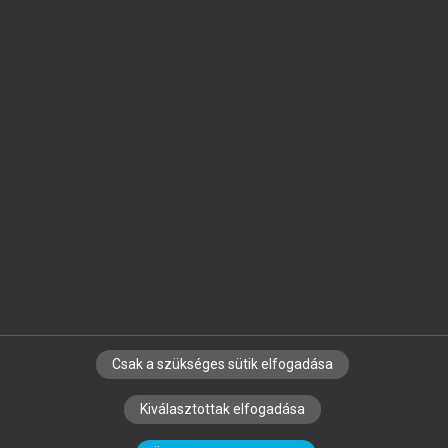
Jelöld meg a számodra fontos részeket, és
készíts
saját
jegyzeteket!
Egyéni előfizetéssel további
MeRSZ+ funkciókat
és
tartalmakat is elérhetsz.
Csak a szükséges sütik elfogadása
SZERZŐKNEK
CÉGEKNEK
KÖNYVTÁROSOKNAK
Kiválasztottak elfogadása
SZERKESZTÉSI ÉS LEKTORÁLÁSI ALAPELVEK