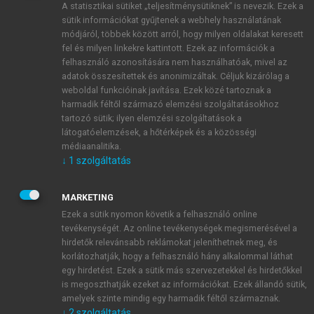
A statisztikai sütiket „teljesítménysütiknek” is nevezik. Ezek a
sütik információkat gyűjtenek a webhely használatának
módjáról, többek között arról, hogy milyen oldalakat keresett
ÚJ FIÓK LÉTREHOZÁSA
fel és milyen linkekre kattintott. Ezek az információk a
1 óra díjmentes hozzáférés
felhasználó azonosítására nem használhatóak, mivel az
adatok összesítettek és anonimizáltak. Céljuk kizárólag a
weboldal funkcióinak javítása. Ezek közé tartoznak a
E-MAIL-CÍM
harmadik féltől származó elemzési szolgáltatásokhoz
tartozó sütik; ilyen elemzési szolgáltatások a
látogatóelemzések, a hőtérképek és a közösségi
NÉV
médiaanalitika.
↓
1
szolgáltatás
JELSZÓ
MARKETING
Ezek a sütik nyomon követik a felhasználó online
tevékenységét. Az online tevékenységek megismerésével a
JELSZÓ ÚJRA
hirdetők relevánsabb reklámokat jeleníthetnek meg, és
korlátozhatják, hogy a felhasználó hány alkalommal láthat
egy hirdetést. Ezek a sütik más szervezetekkel és hirdetőkkel
is megoszthatják ezeket az információkat. Ezek állandó sütik,
Kérek értesítést a MeRSZ újdonságairól, akcióiról.
amelyek szinte mindig egy harmadik féltől származnak.
↓
2
szolgáltatás