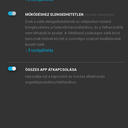
Kérek értesítést az Akadémiai Kiadó Zrt. újdonságairól,
akcióiról.
MŰKÖDÉSHEZ ELENGEDHETETLEN
(mindig szükséges)
Az
Adatkezelési tájékoztatóban
foglaltakat tudomásul
veszem és elfogadom.
Ezek a sütik elengedhetetlenek az oldalunkon történő
Az
Általános vásárlási feltételeket
, valamint a
szotar.net
és a
böngészéshez,a funkciók használatához, és a felhasználók
mersz.hu
oldalak licencszerződéseiben foglaltakat
nem tilthatják le azokat. A feltétlenül szükséges sütik közé
tudomásul veszem és elfogadom.
tartoznak többek között a személyre szabott beállításokat
kezelő sütik.
↓
3
szolgáltatás
KIPRÓBÁLOM
ÖSSZES APP ÁTKAPCSOLÁSA
Használja ezt a kapcsolót az összes alkalmazás
engedélyezéséhez/letiltásához.
MIÉRT ÉRDEMES A MERSZ ONLINE
OKOSKÖNYVTÁRAT HASZNÁLNI?