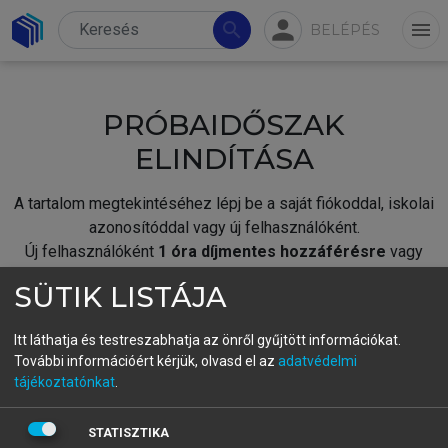
person
search
menu
BELÉPÉS
PRÓBAIDŐSZAK
ELINDÍTÁSA
A tartalom megtekintéséhez lépj be a saját fiókoddal, iskolai
azonosítóddal vagy új felhasználóként.
Új felhasználóként
1 óra díjmentes hozzáférésre
vagy
jogosult.
SÜTIK LISTÁJA
A próbaidőszak elindításához,
jelentkezz
be meglévő
fiókoddal,
vagy hozz létre új fiókot.
Itt láthatja és testreszabhatja az önről gyűjtött információkat.
További információért kérjük, olvasd el az
adatvédelmi
A regisztráció után a
próbaidőszak
automatikusan
elindul.
tájékoztatónkat
.
BELÉPÉS SAJÁT FIÓKKAL
STATISZTIKA