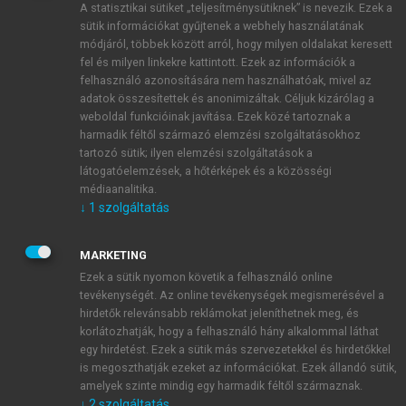
A statisztikai sütiket „teljesítménysütiknek” is nevezik. Ezek a
sütik információkat gyűjtenek a webhely használatának
módjáról, többek között arról, hogy milyen oldalakat keresett
ÚJ FIÓK LÉTREHOZÁSA
fel és milyen linkekre kattintott. Ezek az információk a
1 óra díjmentes hozzáférés
felhasználó azonosítására nem használhatóak, mivel az
adatok összesítettek és anonimizáltak. Céljuk kizárólag a
weboldal funkcióinak javítása. Ezek közé tartoznak a
E-MAIL-CÍM
harmadik féltől származó elemzési szolgáltatásokhoz
tartozó sütik; ilyen elemzési szolgáltatások a
látogatóelemzések, a hőtérképek és a közösségi
NÉV
médiaanalitika.
↓
1
szolgáltatás
JELSZÓ
MARKETING
Ezek a sütik nyomon követik a felhasználó online
tevékenységét. Az online tevékenységek megismerésével a
JELSZÓ ÚJRA
hirdetők relevánsabb reklámokat jeleníthetnek meg, és
korlátozhatják, hogy a felhasználó hány alkalommal láthat
egy hirdetést. Ezek a sütik más szervezetekkel és hirdetőkkel
is megoszthatják ezeket az információkat. Ezek állandó sütik,
Kérek értesítést a MeRSZ újdonságairól, akcióiról.
amelyek szinte mindig egy harmadik féltől származnak.
↓
2
szolgáltatás