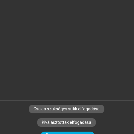
Jelöld meg a számodra fontos részeket, és
készíts
saját
jegyzeteket!
Egyéni előfizetéssel további
MeRSZ+ funkciókat
és
tartalmakat is elérhetsz.
Csak a szükséges sütik elfogadása
SZERZŐKNEK
CÉGEKNEK
KÖNYVTÁROSOKNAK
Kiválasztottak elfogadása
SZERKESZTÉSI ÉS LEKTORÁLÁSI ALAPELVEK