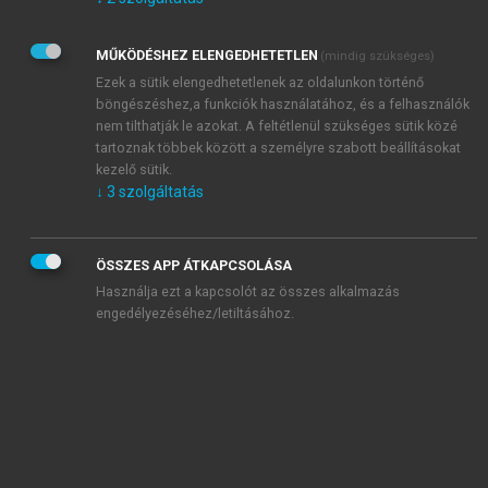
Kérek értesítést az Akadémiai Kiadó Zrt. újdonságairól,
akcióiról.
MŰKÖDÉSHEZ ELENGEDHETETLEN
(mindig szükséges)
Az
Adatkezelési tájékoztatóban
foglaltakat tudomásul
veszem és elfogadom.
Ezek a sütik elengedhetetlenek az oldalunkon történő
Az
Általános vásárlási feltételeket
, valamint a
szotar.net
és a
böngészéshez,a funkciók használatához, és a felhasználók
mersz.hu
oldalak licencszerződéseiben foglaltakat
nem tilthatják le azokat. A feltétlenül szükséges sütik közé
tudomásul veszem és elfogadom.
tartoznak többek között a személyre szabott beállításokat
kezelő sütik.
↓
3
szolgáltatás
KIPRÓBÁLOM
ÖSSZES APP ÁTKAPCSOLÁSA
Használja ezt a kapcsolót az összes alkalmazás
engedélyezéséhez/letiltásához.
MIÉRT ÉRDEMES A MERSZ ONLINE
OKOSKÖNYVTÁRAT HASZNÁLNI?