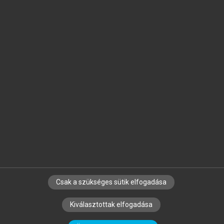
Jelöld meg a számodra fontos részeket, és
készíts
saját
jegyzeteket!
Egyéni előfizetéssel további
MeRSZ+ funkciókat
és
tartalmakat is elérhetsz.
Csak a szükséges sütik elfogadása
SZERZŐKNEK
CÉGEKNEK
KÖNYVTÁROSOKNAK
Kiválasztottak elfogadása
SZERKESZTÉSI ÉS LEKTORÁLÁSI ALAPELVEK