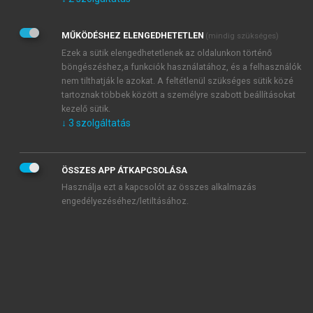
Kérek értesítést az Akadémiai Kiadó Zrt. újdonságairól,
akcióiról.
MŰKÖDÉSHEZ ELENGEDHETETLEN
(mindig szükséges)
Az
Adatkezelési tájékoztatóban
foglaltakat tudomásul
veszem és elfogadom.
Ezek a sütik elengedhetetlenek az oldalunkon történő
Az
Általános vásárlási feltételeket
, valamint a
szotar.net
és a
böngészéshez,a funkciók használatához, és a felhasználók
mersz.hu
oldalak licencszerződéseiben foglaltakat
nem tilthatják le azokat. A feltétlenül szükséges sütik közé
tudomásul veszem és elfogadom.
tartoznak többek között a személyre szabott beállításokat
kezelő sütik.
↓
3
szolgáltatás
KIPRÓBÁLOM
ÖSSZES APP ÁTKAPCSOLÁSA
Használja ezt a kapcsolót az összes alkalmazás
engedélyezéséhez/letiltásához.
MIÉRT ÉRDEMES A MERSZ ONLINE
OKOSKÖNYVTÁRAT HASZNÁLNI?