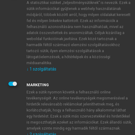
A statisztikai sütiket „teljesítménysütiknek” is nevezik. Ezek a
sütik információkat gyűjtenek a webhely használatának
módjáról, többek között arról, hogy milyen oldalakat keresett
ÚJ FIÓK LÉTREHOZÁSA
fel és milyen linkekre kattintott. Ezek az információk a
1 óra díjmentes hozzáférés
felhasználó azonosítására nem használhatóak, mivel az
adatok összesítettek és anonimizáltak. Céljuk kizárólag a
weboldal funkcióinak javítása. Ezek közé tartoznak a
E-MAIL-CÍM
harmadik féltől származó elemzési szolgáltatásokhoz
tartozó sütik; ilyen elemzési szolgáltatások a
látogatóelemzések, a hőtérképek és a közösségi
NÉV
médiaanalitika.
↓
1
szolgáltatás
JELSZÓ
MARKETING
Ezek a sütik nyomon követik a felhasználó online
tevékenységét. Az online tevékenységek megismerésével a
JELSZÓ ÚJRA
hirdetők relevánsabb reklámokat jeleníthetnek meg, és
korlátozhatják, hogy a felhasználó hány alkalommal láthat
egy hirdetést. Ezek a sütik más szervezetekkel és hirdetőkkel
is megoszthatják ezeket az információkat. Ezek állandó sütik,
Kérek értesítést a MeRSZ újdonságairól, akcióiról.
amelyek szinte mindig egy harmadik féltől származnak.
↓
2
szolgáltatás