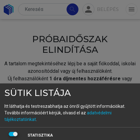
person
search
menu
BELÉPÉS
PRÓBAIDŐSZAK
ELINDÍTÁSA
A tartalom megtekintéséhez lépj be a saját fiókoddal, iskolai
azonosítóddal vagy új felhasználóként.
Új felhasználóként
1 óra díjmentes hozzáférésre
vagy
jogosult.
SÜTIK LISTÁJA
A próbaidőszak elindításához,
jelentkezz
be meglévő
fiókoddal,
vagy hozz létre új fiókot.
Itt láthatja és testreszabhatja az önről gyűjtött információkat.
További információért kérjük, olvasd el az
adatvédelmi
A regisztráció után a
próbaidőszak
automatikusan
elindul.
tájékoztatónkat
.
BELÉPÉS SAJÁT FIÓKKAL
STATISZTIKA