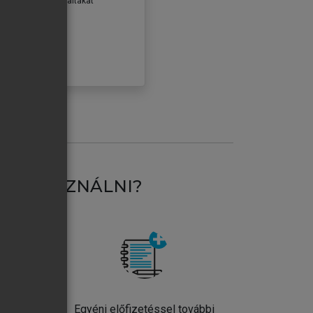
erződéseiben foglaltakat
ogadom.
ÓBÁLOM
AT HASZNÁLNI?
ntos
Egyéni előfizetéssel további