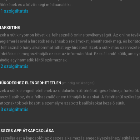
őtérképek és a közösségi médiaanalitika.
E-MAIL-CÍM
1
szolgáltatás
MARKETING
NÉV
zek a sütik nyomon követik a felhasználó online tevékenységét. Az online tev
egismerésével a hirdetők relevánsabb reklámokat jeleníthetnek meg, és korlát
 felhasználó hány alkalommal láthat egy hirdetést. Ezek a sütik más szervezete
JELSZÓ
irdetőkkel is megoszthatják ezeket az információkat. Ezek állandó sütik, amely
indig egy harmadik féltől származnak.
2
szolgáltatás
JELSZÓ ÚJRA
PÉS
ŰKÖDÉSHEZ ELENGEDHETETLEN
(mindig szükséges)
zek a sütik elengedhetetlenek az oldalunkon történő böngészéshez,a funkciók
asználatához, és a felhasználók nem tilthatják le azokat. A feltétlenül szükség
Kérek értesítést a MeRSZ új
artoznak többek között a személyre szabott beállításokat kezelő sütik.
Kérek értesítést az Akadémi
3
szolgáltatás
akcióiról.
 VAGY?
Az
Adatkezelési tájékozta
yi azonosítóval
veszem és elfogadom.
SSZES APP ÁTKAPCSOLÁSA
Az
Általános vásárlási felt
asználja ezt a kapcsolót az összes alkalmazás engedélyezéséhez/letiltásáho