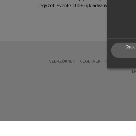
jegyzet. Évente 100+ új kiadvány.
kiadvá
Csak 
SZERZŐKNEK
CÉGEKNEK
KÖNYVTÁROSO
L
Verzió: 2.7.2