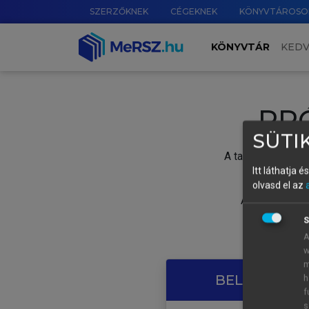
SZERZŐKNEK
CÉGEKNEK
KÖNYVTÁROSO
KÖNYVTÁR
KED
PR
SÜTIK
A tartalom megtek
Itt láthatja 
olvasd el az
A próbaidősza
S
A
w
m
BELÉPÉS SAJ
h
f
s