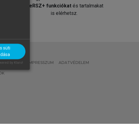
át
MeRSZ+ funkciókat
és tartalmakat
is elérhetsz.
 süti
adása
 IRÁNYELVEK
IMPRESSZUM
ADATVÉDELEM
ered by Klaro!
OK