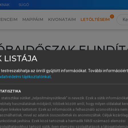
KNAK
SÚGÓ
VENCEIM
MAPPÁIM
KIVONATAIM
LETÖLTÉSEIM
ÓBAIDŐSZAK ELINDÍT
 LISTÁJA
intéséhez lépj be a saját fiókoddal, iskolai azonosítóddal vagy ú
és testreszabhatja az önről gyűjtött információkat.
További információért 
Új felhasználóként
1 óra díjmentes hozzáférésre
vagy jogosult
adatvédelmi tájékoztatónkat
.
k elindításához,
jelentkezz
be meglévő fiókoddal,
vagy hozz lé
A regisztráció után a
próbaidőszak
automatikusan
elindul.
TATISZTIKA
 statisztikai sütiket „teljesítménysütiknek” is nevezik. Ezek a sütik információka
ebhely használatának módjáról, többek között arról, hogy milyen oldalakat kere
ilyen linkekre kattintott. Ezek az információk a felhasználó azonosítására nem
ÚJ FIÓK 
ÁT FIÓKKAL
asználhatóak, mivel az adatok összesítettek és anonimizáltak. Céljuk kizáróla
1 óra díjme
unkcióinak javítása. Ezek közé tartoznak a harmadik féltől származó elemzési
zolgáltatásokhoz tartozó sütik; ilyen elemzési szolgáltatások a látogatóelemz