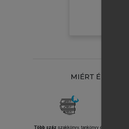
MIÉRT ÉRDEME
Több száz
szakkönyv, tankönyv és
Jel