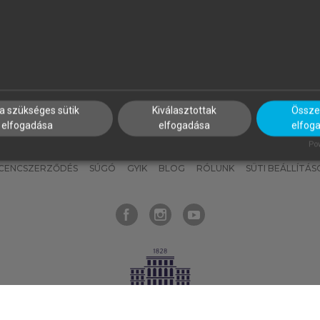
nyokat, hogy bármikor azonnal
részeket, és
készíts
saj
hozzájuk férhess!
jegyzeteket!
a szükséges sütik
Kiválasztottak
Összes
elfogadása
elfogadása
elfog
KNAK
SZERKESZTÉSI ÉS LEKTORÁLÁSI ALAPELVEK
MI – ÁLTALÁNOS
Pow
ICENCSZERZŐDÉS
SÚGÓ
GYIK
BLOG
RÓLUNK
SÜTI BEÁLLÍTÁS