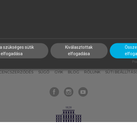
nyokat, hogy bármikor azonnal
részeket, és
készíts
saj
hozzájuk férhess!
jegyzeteket!
a szükséges sütik
Kiválasztottak
Összes
elfogadása
elfogadása
elfog
KNAK
SZERKESZTÉSI ÉS LEKTORÁLÁSI ALAPELVEK
MI – ÁLTALÁNOS
Pow
ICENCSZERZŐDÉS
SÚGÓ
GYIK
BLOG
RÓLUNK
SÜTI BEÁLLÍTÁS