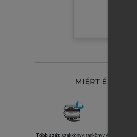
MIÉRT ÉRDEME
Több száz
szakkönyv, tankönyv és
Jel