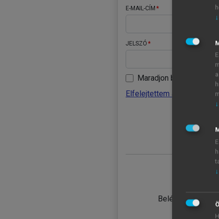
h
E-MAIL-CÍM
↓
JELSZÓ
E
m
a
Maradjon belépve
h
Elfelejtettem a jelszavamat
m
↓
BELÉ
M
E
h
t
↓
TANULÓ
Belépés intézmén
Ö
H