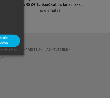
át
MeRSZ+ funkciókat
és tartalmakat
is elérhetsz.
 süti
adása
 IRÁNYELVEK
IMPRESSZUM
ADATVÉDELEM
ered by Klaro!
OK