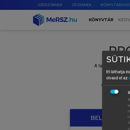
SZERZŐKNEK
CÉGEKNEK
KÖNYVTÁROSO
KÖNYVTÁR
KED
PR
SÜTIK
A tartalom megtek
Itt láthatja 
olvasd el az
A próbaidősza
S
A
w
m
BELÉPÉS SAJ
h
f
s