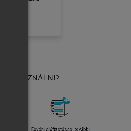
erződéseiben foglaltakat
ogadom.
ÓBÁLOM
AT HASZNÁLNI?
ntos
Egyéni előfizetéssel további