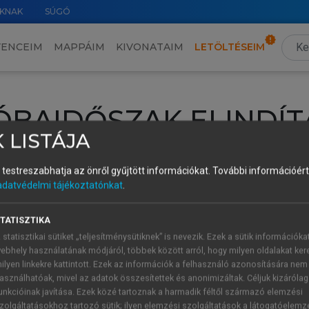
KNAK
SÚGÓ
VENCEIM
MAPPÁIM
KIVONATAIM
LETÖLTÉSEIM
ÓBAIDŐSZAK ELINDÍT
 LISTÁJA
intéséhez lépj be a saját fiókoddal, iskolai azonosítóddal vagy ú
és testreszabhatja az önről gyűjtött információkat.
További információért 
Új felhasználóként
1 óra díjmentes hozzáférésre
vagy jogosult
adatvédelmi tájékoztatónkat
.
k elindításához,
jelentkezz
be meglévő fiókoddal,
vagy hozz lé
A regisztráció után a
próbaidőszak
automatikusan
elindul.
TATISZTIKA
 statisztikai sütiket „teljesítménysütiknek” is nevezik. Ezek a sütik információka
ebhely használatának módjáról, többek között arról, hogy milyen oldalakat kere
ilyen linkekre kattintott. Ezek az információk a felhasználó azonosítására nem
ÚJ FIÓK 
ÁT FIÓKKAL
asználhatóak, mivel az adatok összesítettek és anonimizáltak. Céljuk kizáróla
1 óra díjme
unkcióinak javítása. Ezek közé tartoznak a harmadik féltől származó elemzési
zolgáltatásokhoz tartozó sütik; ilyen elemzési szolgáltatások a látogatóelemz