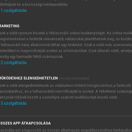
őtérképek és a közösségi médiaanalitika.
E-MAIL-CÍM
1
szolgáltatás
MARKETING
NÉV
zek a sütik nyomon követik a felhasználó online tevékenységét. Az online tev
egismerésével a hirdetők relevánsabb reklámokat jeleníthetnek meg, és korlát
 felhasználó hány alkalommal láthat egy hirdetést. Ezek a sütik más szervezete
JELSZÓ
irdetőkkel is megoszthatják ezeket az információkat. Ezek állandó sütik, amely
indig egy harmadik féltől származnak.
2
szolgáltatás
JELSZÓ ÚJRA
PÉS
ŰKÖDÉSHEZ ELENGEDHETETLEN
(mindig szükséges)
zek a sütik elengedhetetlenek az oldalunkon történő böngészéshez,a funkciók
asználatához, és a felhasználók nem tilthatják le azokat. A feltétlenül szükség
Kérek értesítést a MeRSZ új
artoznak többek között a személyre szabott beállításokat kezelő sütik.
Kérek értesítést az Akadémi
3
szolgáltatás
akcióiról.
 VAGY?
Az
Adatkezelési tájékozta
yi azonosítóval
veszem és elfogadom.
SSZES APP ÁTKAPCSOLÁSA
Az
Általános vásárlási felt
asználja ezt a kapcsolót az összes alkalmazás engedélyezéséhez/letiltásáho