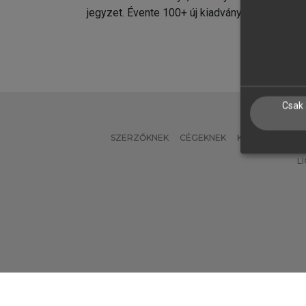
jegyzet. Évente 100+ új kiadvány.
kiadvá
Csak 
SZERZŐKNEK
CÉGEKNEK
KÖNYVTÁROSO
L
Verzió: 2.7.2