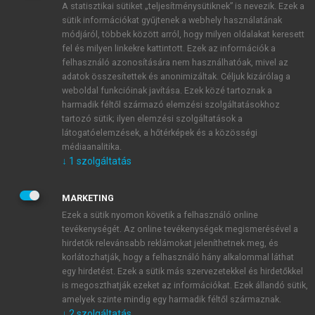
A statisztikai sütiket „teljesítménysütiknek” is nevezik. Ezek a
sütik információkat gyűjtenek a webhely használatának
módjáról, többek között arról, hogy milyen oldalakat keresett
ÚJ FIÓK LÉTREHOZÁSA
fel és milyen linkekre kattintott. Ezek az információk a
1 óra díjmentes hozzáférés
felhasználó azonosítására nem használhatóak, mivel az
adatok összesítettek és anonimizáltak. Céljuk kizárólag a
weboldal funkcióinak javítása. Ezek közé tartoznak a
E-MAIL-CÍM
harmadik féltől származó elemzési szolgáltatásokhoz
tartozó sütik; ilyen elemzési szolgáltatások a
látogatóelemzések, a hőtérképek és a közösségi
NÉV
médiaanalitika.
↓
1
szolgáltatás
JELSZÓ
MARKETING
Ezek a sütik nyomon követik a felhasználó online
tevékenységét. Az online tevékenységek megismerésével a
JELSZÓ ÚJRA
hirdetők relevánsabb reklámokat jeleníthetnek meg, és
korlátozhatják, hogy a felhasználó hány alkalommal láthat
egy hirdetést. Ezek a sütik más szervezetekkel és hirdetőkkel
is megoszthatják ezeket az információkat. Ezek állandó sütik,
Kérek értesítést a MeRSZ újdonságairól, akcióiról.
amelyek szinte mindig egy harmadik féltől származnak.
↓
2
szolgáltatás