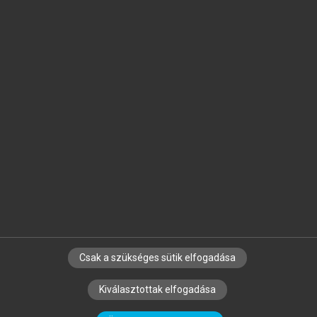
Jelöld meg a számodra fontos részeket, és
készíts
saját
jegyzeteket!
Egyéni előfizetéssel további
MeRSZ+ funkciókat
és
tartalmakat is elérhetsz.
Csak a szükséges sütik elfogadása
SZERZŐKNEK
CÉGEKNEK
KÖNYVTÁROSOKNAK
Kiválasztottak elfogadása
SZERKESZTÉSI ÉS LEKTORÁLÁSI ALAPELVEK