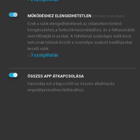
Kérek értesítést az Akadémiai Kiadó Zrt. újdonságairól,
akcióiról.
MŰKÖDÉSHEZ ELENGEDHETETLEN
(mindig szükséges)
Az
Adatkezelési tájékoztatóban
foglaltakat tudomásul
veszem és elfogadom.
Ezek a sütik elengedhetetlenek az oldalunkon történő
Az
Általános vásárlási feltételeket
, valamint a
szotar.net
és a
böngészéshez,a funkciók használatához, és a felhasználók
mersz.hu
oldalak licencszerződéseiben foglaltakat
nem tilthatják le azokat. A feltétlenül szükséges sütik közé
tudomásul veszem és elfogadom.
tartoznak többek között a személyre szabott beállításokat
kezelő sütik.
↓
3
szolgáltatás
KIPRÓBÁLOM
ÖSSZES APP ÁTKAPCSOLÁSA
Használja ezt a kapcsolót az összes alkalmazás
engedélyezéséhez/letiltásához.
MIÉRT ÉRDEMES A MERSZ ONLINE
OKOSKÖNYVTÁRAT HASZNÁLNI?