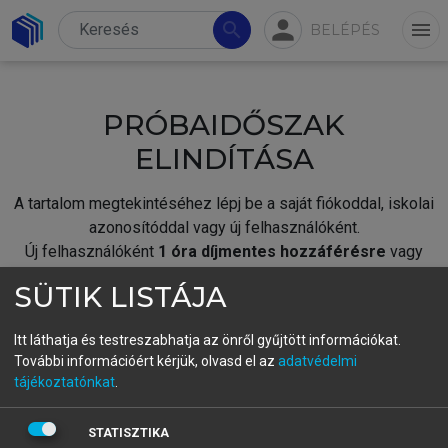
person
search
menu
BELÉPÉS
PRÓBAIDŐSZAK
ELINDÍTÁSA
A tartalom megtekintéséhez lépj be a saját fiókoddal, iskolai
azonosítóddal vagy új felhasználóként.
Új felhasználóként
1 óra díjmentes hozzáférésre
vagy
jogosult.
SÜTIK LISTÁJA
A próbaidőszak elindításához,
jelentkezz
be meglévő
fiókoddal,
vagy hozz létre új fiókot.
Itt láthatja és testreszabhatja az önről gyűjtött információkat.
További információért kérjük, olvasd el az
adatvédelmi
A regisztráció után a
próbaidőszak
automatikusan
elindul.
tájékoztatónkat
.
BELÉPÉS SAJÁT FIÓKKAL
STATISZTIKA