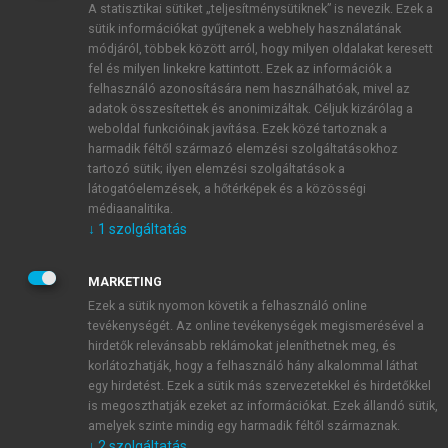
A statisztikai sütiket „teljesítménysütiknek” is nevezik. Ezek a
sütik információkat gyűjtenek a webhely használatának
módjáról, többek között arról, hogy milyen oldalakat keresett
ÚJ FIÓK LÉTREHOZÁSA
fel és milyen linkekre kattintott. Ezek az információk a
1 óra díjmentes hozzáférés
felhasználó azonosítására nem használhatóak, mivel az
adatok összesítettek és anonimizáltak. Céljuk kizárólag a
weboldal funkcióinak javítása. Ezek közé tartoznak a
E-MAIL-CÍM
harmadik féltől származó elemzési szolgáltatásokhoz
tartozó sütik; ilyen elemzési szolgáltatások a
látogatóelemzések, a hőtérképek és a közösségi
NÉV
médiaanalitika.
↓
1
szolgáltatás
JELSZÓ
MARKETING
Ezek a sütik nyomon követik a felhasználó online
tevékenységét. Az online tevékenységek megismerésével a
JELSZÓ ÚJRA
hirdetők relevánsabb reklámokat jeleníthetnek meg, és
korlátozhatják, hogy a felhasználó hány alkalommal láthat
egy hirdetést. Ezek a sütik más szervezetekkel és hirdetőkkel
is megoszthatják ezeket az információkat. Ezek állandó sütik,
Kérek értesítést a MeRSZ újdonságairól, akcióiról.
amelyek szinte mindig egy harmadik féltől származnak.
↓
2
szolgáltatás