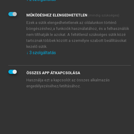
Kérek értesítést az Akadémiai Kiadó Zrt. újdonságairól,
akcióiról.
MŰKÖDÉSHEZ ELENGEDHETETLEN
(mindig szükséges)
Az
Adatkezelési tájékoztatóban
foglaltakat tudomásul
veszem és elfogadom.
Ezek a sütik elengedhetetlenek az oldalunkon történő
Az
Általános vásárlási feltételeket
, valamint a
szotar.net
és a
böngészéshez,a funkciók használatához, és a felhasználók
mersz.hu
oldalak licencszerződéseiben foglaltakat
nem tilthatják le azokat. A feltétlenül szükséges sütik közé
tudomásul veszem és elfogadom.
tartoznak többek között a személyre szabott beállításokat
kezelő sütik.
↓
3
szolgáltatás
KIPRÓBÁLOM
ÖSSZES APP ÁTKAPCSOLÁSA
Használja ezt a kapcsolót az összes alkalmazás
engedélyezéséhez/letiltásához.
MIÉRT ÉRDEMES A MERSZ ONLINE
OKOSKÖNYVTÁRAT HASZNÁLNI?