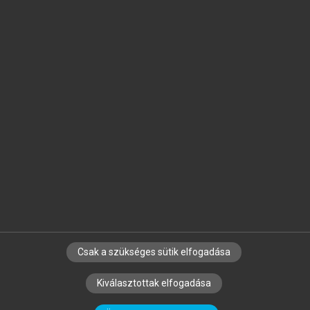
Jelöld meg a számodra fontos részeket, és
készíts
saját
jegyzeteket!
Egyéni előfizetéssel további
MeRSZ+ funkciókat
és
tartalmakat is elérhetsz.
Csak a szükséges sütik elfogadása
SZERZŐKNEK
CÉGEKNEK
KÖNYVTÁROSOKNAK
Kiválasztottak elfogadása
SZERKESZTÉSI ÉS LEKTORÁLÁSI ALAPELVEK