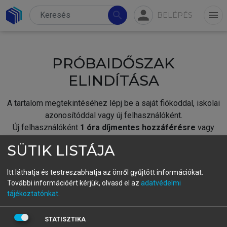
person
search
menu
BELÉPÉS
PRÓBAIDŐSZAK
ELINDÍTÁSA
A tartalom megtekintéséhez lépj be a saját fiókoddal, iskolai
azonosítóddal vagy új felhasználóként.
Új felhasználóként
1 óra díjmentes hozzáférésre
vagy
jogosult.
SÜTIK LISTÁJA
A próbaidőszak elindításához,
jelentkezz
be meglévő
fiókoddal,
vagy hozz létre új fiókot.
Itt láthatja és testreszabhatja az önről gyűjtött információkat.
További információért kérjük, olvasd el az
adatvédelmi
A regisztráció után a
próbaidőszak
automatikusan
elindul.
tájékoztatónkat
.
BELÉPÉS SAJÁT FIÓKKAL
STATISZTIKA