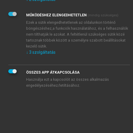
Kérek értesítést az Akadémiai Kiadó Zrt. újdonságairól,
akcióiról.
MŰKÖDÉSHEZ ELENGEDHETETLEN
(mindig szükséges)
Az
Adatkezelési tájékoztatóban
foglaltakat tudomásul
veszem és elfogadom.
Ezek a sütik elengedhetetlenek az oldalunkon történő
Az
Általános vásárlási feltételeket
, valamint a
szotar.net
és a
böngészéshez,a funkciók használatához, és a felhasználók
mersz.hu
oldalak licencszerződéseiben foglaltakat
nem tilthatják le azokat. A feltétlenül szükséges sütik közé
tudomásul veszem és elfogadom.
tartoznak többek között a személyre szabott beállításokat
kezelő sütik.
↓
3
szolgáltatás
KIPRÓBÁLOM
ÖSSZES APP ÁTKAPCSOLÁSA
Használja ezt a kapcsolót az összes alkalmazás
engedélyezéséhez/letiltásához.
MIÉRT ÉRDEMES A MERSZ ONLINE
OKOSKÖNYVTÁRAT HASZNÁLNI?