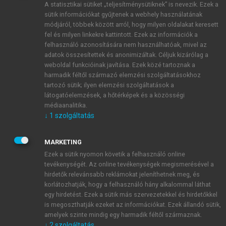
A statisztikai sütiket „teljesítménysütiknek” is nevezik. Ezek a
sütik információkat gyűjtenek a webhely használatának
módjáról, többek között arról, hogy milyen oldalakat keresett
ÚJ FIÓK LÉTREHOZÁSA
fel és milyen linkekre kattintott. Ezek az információk a
1 óra díjmentes hozzáférés
felhasználó azonosítására nem használhatóak, mivel az
adatok összesítettek és anonimizáltak. Céljuk kizárólag a
weboldal funkcióinak javítása. Ezek közé tartoznak a
E-MAIL-CÍM
harmadik féltől származó elemzési szolgáltatásokhoz
tartozó sütik; ilyen elemzési szolgáltatások a
látogatóelemzések, a hőtérképek és a közösségi
NÉV
médiaanalitika.
↓
1
szolgáltatás
JELSZÓ
MARKETING
Ezek a sütik nyomon követik a felhasználó online
tevékenységét. Az online tevékenységek megismerésével a
JELSZÓ ÚJRA
hirdetők relevánsabb reklámokat jeleníthetnek meg, és
korlátozhatják, hogy a felhasználó hány alkalommal láthat
egy hirdetést. Ezek a sütik más szervezetekkel és hirdetőkkel
is megoszthatják ezeket az információkat. Ezek állandó sütik,
Kérek értesítést a MeRSZ újdonságairól, akcióiról.
amelyek szinte mindig egy harmadik féltől származnak.
↓
2
szolgáltatás