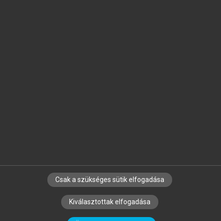
Jelöld meg a számodra fontos részeket, és
készíts
saját
jegyzeteket!
Egyéni előfizetéssel további
MeRSZ+ funkciókat
és
tartalmakat is elérhetsz.
Csak a szükséges sütik elfogadása
SZERZŐKNEK
CÉGEKNEK
KÖNYVTÁROSOKNAK
Kiválasztottak elfogadása
SZERKESZTÉSI ÉS LEKTORÁLÁSI ALAPELVEK