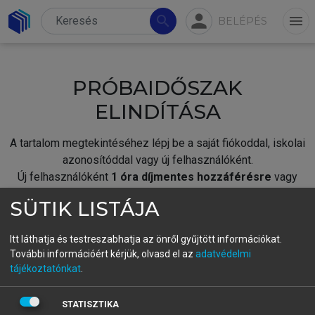
person
search
menu
BELÉPÉS
PRÓBAIDŐSZAK
ELINDÍTÁSA
A tartalom megtekintéséhez lépj be a saját fiókoddal, iskolai
azonosítóddal vagy új felhasználóként.
Új felhasználóként
1 óra díjmentes hozzáférésre
vagy
jogosult.
SÜTIK LISTÁJA
A próbaidőszak elindításához,
jelentkezz
be meglévő
fiókoddal,
vagy hozz létre új fiókot.
Itt láthatja és testreszabhatja az önről gyűjtött információkat.
További információért kérjük, olvasd el az
adatvédelmi
A regisztráció után a
próbaidőszak
automatikusan
elindul.
tájékoztatónkat
.
BELÉPÉS SAJÁT FIÓKKAL
STATISZTIKA