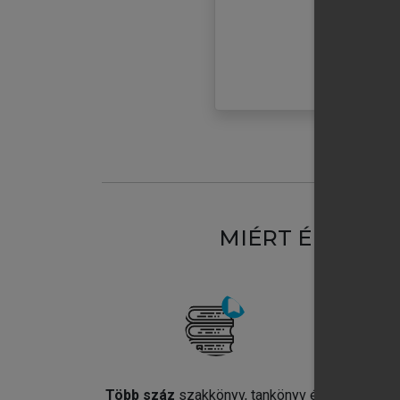
MIÉRT ÉRDEME
Több száz
szakkönyv, tankönyv és
Jel