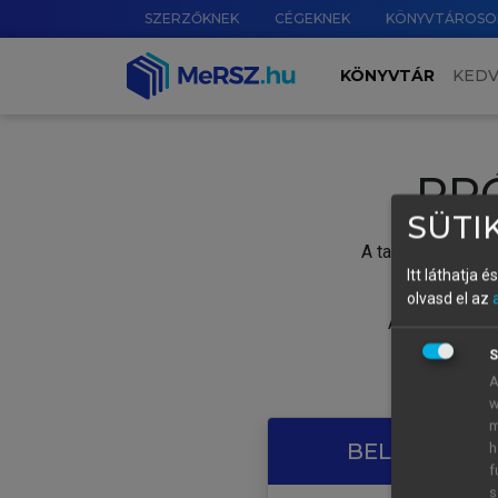
SZERZŐKNEK
CÉGEKNEK
KÖNYVTÁROSO
KÖNYVTÁR
KED
PR
SÜTIK
A tartalom megtek
Itt láthatja 
olvasd el az
A próbaidősza
S
A
w
m
BELÉPÉS SAJ
h
f
s