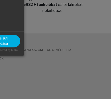
át
MeRSZ+ funkciókat
és tartalmakat
is elérhetsz.
 süti
adása
 IRÁNYELVEK
IMPRESSZUM
ADATVÉDELEM
ered by Klaro!
OK