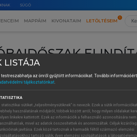
KNAK
SÚGÓ
VENCEIM
MAPPÁIM
KIVONATAIM
LETÖLTÉSEIM
ÓBAIDŐSZAK ELINDÍT
 LISTÁJA
intéséhez lépj be a saját fiókoddal, iskolai azonosítóddal vagy ú
és testreszabhatja az önről gyűjtött információkat.
További információért 
Új felhasználóként
1 óra díjmentes hozzáférésre
vagy jogosult
adatvédelmi tájékoztatónkat
.
k elindításához,
jelentkezz
be meglévő fiókoddal,
vagy hozz lé
A regisztráció után a
próbaidőszak
automatikusan
elindul.
TATISZTIKA
 statisztikai sütiket „teljesítménysütiknek” is nevezik. Ezek a sütik információka
ebhely használatának módjáról, többek között arról, hogy milyen oldalakat kere
ilyen linkekre kattintott. Ezek az információk a felhasználó azonosítására nem
ÚJ FIÓK 
ÁT FIÓKKAL
asználhatóak, mivel az adatok összesítettek és anonimizáltak. Céljuk kizáróla
1 óra díjme
unkcióinak javítása. Ezek közé tartoznak a harmadik féltől származó elemzési
zolgáltatásokhoz tartozó sütik; ilyen elemzési szolgáltatások a látogatóelemz