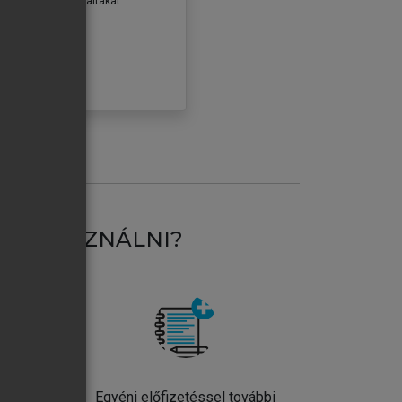
erződéseiben foglaltakat
ogadom.
ÓBÁLOM
AT HASZNÁLNI?
ntos
Egyéni előfizetéssel további