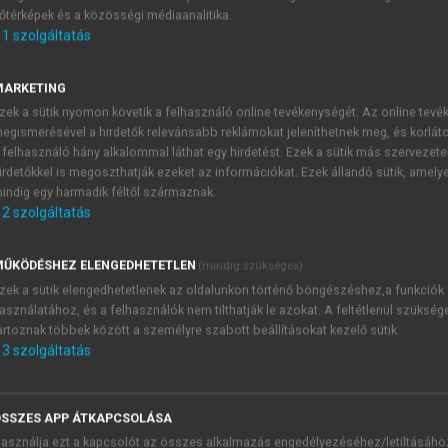
őtérképek és a közösségi médiaanalitika.
E-MAIL-CÍM
1
szolgáltatás
MARKETING
NÉV
zek a sütik nyomon követik a felhasználó online tevékenységét. Az online tev
egismerésével a hirdetők relevánsabb reklámokat jeleníthetnek meg, és korlát
 felhasználó hány alkalommal láthat egy hirdetést. Ezek a sütik más szervezete
JELSZÓ
irdetőkkel is megoszthatják ezeket az információkat. Ezek állandó sütik, amely
indig egy harmadik féltől származnak.
2
szolgáltatás
JELSZÓ ÚJRA
PÉS
ŰKÖDÉSHEZ ELENGEDHETETLEN
(mindig szükséges)
zek a sütik elengedhetetlenek az oldalunkon történő böngészéshez,a funkciók
asználatához, és a felhasználók nem tilthatják le azokat. A feltétlenül szükség
Kérek értesítést a MeRSZ új
artoznak többek között a személyre szabott beállításokat kezelő sütik.
Kérek értesítést az Akadémi
3
szolgáltatás
akcióiról.
 VAGY?
Az
Adatkezelési tájékozta
yi azonosítóval
veszem és elfogadom.
SSZES APP ÁTKAPCSOLÁSA
Az
Általános vásárlási felt
asználja ezt a kapcsolót az összes alkalmazás engedélyezéséhez/letiltásáho