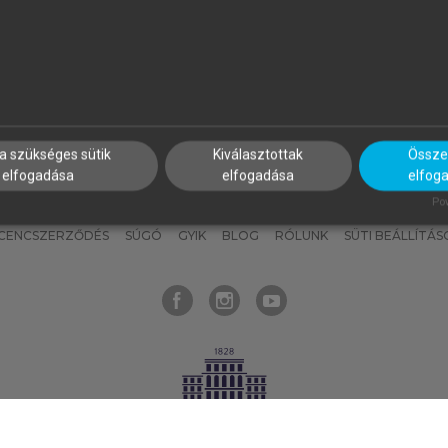
nyokat, hogy bármikor azonnal
részeket, és
készíts
saj
hozzájuk férhess!
jegyzeteket!
a szükséges sütik
Kiválasztottak
Összes
elfogadása
elfogadása
elfog
KNAK
SZERKESZTÉSI ÉS LEKTORÁLÁSI ALAPELVEK
MI – ÁLTALÁNOS
Pow
ICENCSZERZŐDÉS
SÚGÓ
GYIK
BLOG
RÓLUNK
SÜTI BEÁLLÍTÁS