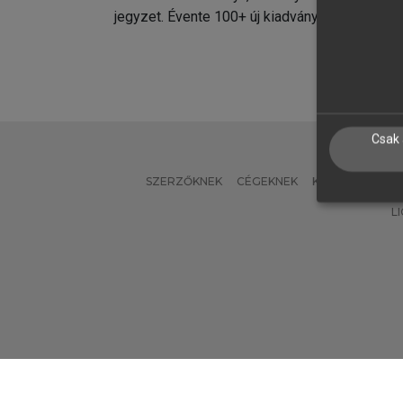
jegyzet. Évente 100+ új kiadvány.
kiadvá
Csak 
SZERZŐKNEK
CÉGEKNEK
KÖNYVTÁROSO
L
Verzió: 2.7.2