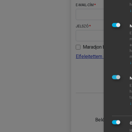
h
E-MAIL-CÍM
↓
JELSZÓ
E
m
a
Maradjon belépve
h
Elfelejtettem a jelszavamat
m
↓
BELÉ
M
E
h
t
↓
TANULÓ
Belépés intézmén
Ö
H