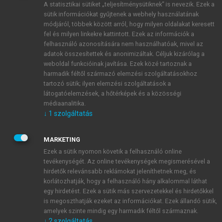
A statisztikai sütiket „teljesítménysütiknek” is nevezik. Ezek a
sütik információkat gyűjtenek a webhely használatának
módjáról, többek között arról, hogy milyen oldalakat keresett
ÚJ FIÓK LÉTREHOZÁSA
fel és milyen linkekre kattintott. Ezek az információk a
1 óra díjmentes hozzáférés
felhasználó azonosítására nem használhatóak, mivel az
adatok összesítettek és anonimizáltak. Céljuk kizárólag a
weboldal funkcióinak javítása. Ezek közé tartoznak a
E-MAIL-CÍM
harmadik féltől származó elemzési szolgáltatásokhoz
tartozó sütik; ilyen elemzési szolgáltatások a
látogatóelemzések, a hőtérképek és a közösségi
NÉV
médiaanalitika.
↓
1
szolgáltatás
JELSZÓ
MARKETING
Ezek a sütik nyomon követik a felhasználó online
tevékenységét. Az online tevékenységek megismerésével a
JELSZÓ ÚJRA
hirdetők relevánsabb reklámokat jeleníthetnek meg, és
korlátozhatják, hogy a felhasználó hány alkalommal láthat
egy hirdetést. Ezek a sütik más szervezetekkel és hirdetőkkel
is megoszthatják ezeket az információkat. Ezek állandó sütik,
Kérek értesítést a MeRSZ újdonságairól, akcióiról.
amelyek szinte mindig egy harmadik féltől származnak.
↓
2
szolgáltatás