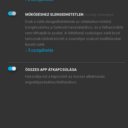
Kérek értesítést az Akadémiai Kiadó Zrt. újdonságairól,
akcióiról.
MŰKÖDÉSHEZ ELENGEDHETETLEN
(mindig szükséges)
Az
Adatkezelési tájékoztatóban
foglaltakat tudomásul
veszem és elfogadom.
Ezek a sütik elengedhetetlenek az oldalunkon történő
Az
Általános vásárlási feltételeket
, valamint a
szotar.net
és a
böngészéshez,a funkciók használatához, és a felhasználók
mersz.hu
oldalak licencszerződéseiben foglaltakat
nem tilthatják le azokat. A feltétlenül szükséges sütik közé
tudomásul veszem és elfogadom.
tartoznak többek között a személyre szabott beállításokat
kezelő sütik.
↓
3
szolgáltatás
KIPRÓBÁLOM
ÖSSZES APP ÁTKAPCSOLÁSA
Használja ezt a kapcsolót az összes alkalmazás
engedélyezéséhez/letiltásához.
MIÉRT ÉRDEMES A MERSZ ONLINE
OKOSKÖNYVTÁRAT HASZNÁLNI?