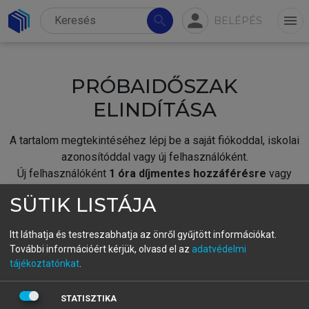
person
search
menu
BELÉPÉS
PRÓBAIDŐSZAK
ELINDÍTÁSA
A tartalom megtekintéséhez lépj be a saját fiókoddal, iskolai
azonosítóddal vagy új felhasználóként.
Új felhasználóként
1 óra díjmentes hozzáférésre
vagy
jogosult.
SÜTIK LISTÁJA
A próbaidőszak elindításához,
jelentkezz
be meglévő
fiókoddal,
vagy hozz létre új fiókot.
Itt láthatja és testreszabhatja az önről gyűjtött információkat.
További információért kérjük, olvasd el az
adatvédelmi
A regisztráció után a
próbaidőszak
automatikusan
elindul.
tájékoztatónkat
.
BELÉPÉS SAJÁT FIÓKKAL
STATISZTIKA