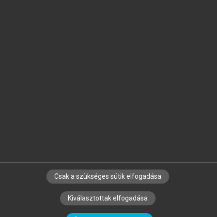
Jelöld meg a számodra fontos részeket, és
készíts
saját
jegyzeteket!
Egyéni előfizetéssel további
MeRSZ+ funkciókat
és
tartalmakat is elérhetsz.
Csak a szükséges sütik elfogadása
SZERZŐKNEK
CÉGEKNEK
KÖNYVTÁROSOKNAK
Kiválasztottak elfogadása
SZERKESZTÉSI ÉS LEKTORÁLÁSI ALAPELVEK