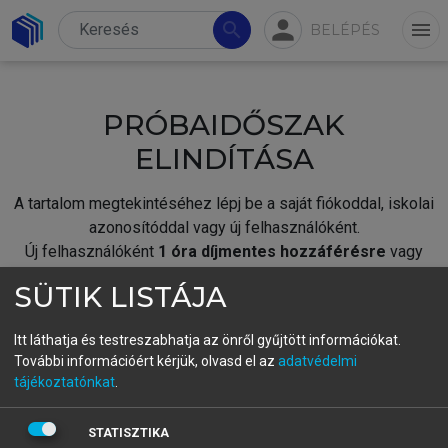
person
search
menu
BELÉPÉS
PRÓBAIDŐSZAK
ELINDÍTÁSA
A tartalom megtekintéséhez lépj be a saját fiókoddal, iskolai
azonosítóddal vagy új felhasználóként.
Új felhasználóként
1 óra díjmentes hozzáférésre
vagy
jogosult.
SÜTIK LISTÁJA
A próbaidőszak elindításához,
jelentkezz
be meglévő
fiókoddal,
vagy hozz létre új fiókot.
Itt láthatja és testreszabhatja az önről gyűjtött információkat.
További információért kérjük, olvasd el az
adatvédelmi
A regisztráció után a
próbaidőszak
automatikusan
elindul.
tájékoztatónkat
.
BELÉPÉS SAJÁT FIÓKKAL
STATISZTIKA