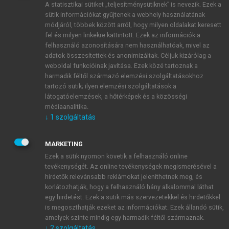
A statisztikai sütiket „teljesítménysütiknek” is nevezik. Ezek a
sütik információkat gyűjtenek a webhely használatának
módjáról, többek között arról, hogy milyen oldalakat keresett
ÚJ FIÓK LÉTREHOZÁSA
fel és milyen linkekre kattintott. Ezek az információk a
1 óra díjmentes hozzáférés
felhasználó azonosítására nem használhatóak, mivel az
adatok összesítettek és anonimizáltak. Céljuk kizárólag a
weboldal funkcióinak javítása. Ezek közé tartoznak a
E-MAIL-CÍM
harmadik féltől származó elemzési szolgáltatásokhoz
tartozó sütik; ilyen elemzési szolgáltatások a
látogatóelemzések, a hőtérképek és a közösségi
NÉV
médiaanalitika.
↓
1
szolgáltatás
JELSZÓ
MARKETING
Ezek a sütik nyomon követik a felhasználó online
tevékenységét. Az online tevékenységek megismerésével a
JELSZÓ ÚJRA
hirdetők relevánsabb reklámokat jeleníthetnek meg, és
korlátozhatják, hogy a felhasználó hány alkalommal láthat
egy hirdetést. Ezek a sütik más szervezetekkel és hirdetőkkel
is megoszthatják ezeket az információkat. Ezek állandó sütik,
Kérek értesítést a MeRSZ újdonságairól, akcióiról.
amelyek szinte mindig egy harmadik féltől származnak.
↓
2
szolgáltatás