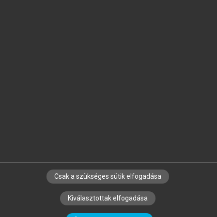
Jelöld meg a számodra fontos részeket, és
készíts
saját
jegyzeteket!
Egyéni előfizetéssel további
MeRSZ+ funkciókat
és
tartalmakat is elérhetsz.
Csak a szükséges sütik elfogadása
SZERZŐKNEK
CÉGEKNEK
KÖNYVTÁROSOKNAK
Kiválasztottak elfogadása
SZERKESZTÉSI ÉS LEKTORÁLÁSI ALAPELVEK