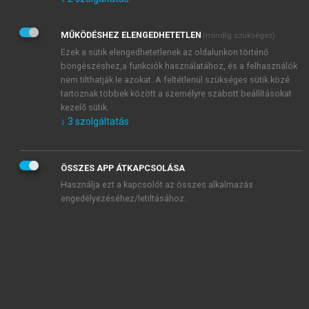
Kérek értesítést az Akadémiai Kiadó Zrt. újdonságairól,
akcióiról.
MŰKÖDÉSHEZ ELENGEDHETETLEN
(mindig szükséges)
Az
Adatkezelési tájékoztatóban
foglaltakat tudomásul
veszem és elfogadom.
Ezek a sütik elengedhetetlenek az oldalunkon történő
Az
Általános vásárlási feltételeket
, valamint a
szotar.net
és a
böngészéshez,a funkciók használatához, és a felhasználók
mersz.hu
oldalak licencszerződéseiben foglaltakat
nem tilthatják le azokat. A feltétlenül szükséges sütik közé
tudomásul veszem és elfogadom.
tartoznak többek között a személyre szabott beállításokat
kezelő sütik.
↓
3
szolgáltatás
KIPRÓBÁLOM
ÖSSZES APP ÁTKAPCSOLÁSA
Használja ezt a kapcsolót az összes alkalmazás
engedélyezéséhez/letiltásához.
MIÉRT ÉRDEMES A MERSZ ONLINE
OKOSKÖNYVTÁRAT HASZNÁLNI?