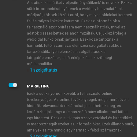
A statisztikai sütiket „teljesítménysütiknek” is nevezik. Ezek a
sütik információkat gyűjtenek a webhely használatának
módjáról, többek között arról, hogy milyen oldalakat keresett
ÚJ FIÓK LÉTREHOZÁSA
fel és milyen linkekre kattintott. Ezek az információk a
1 óra díjmentes hozzáférés
felhasználó azonosítására nem használhatóak, mivel az
adatok összesítettek és anonimizáltak. Céljuk kizárólag a
weboldal funkcióinak javítása. Ezek közé tartoznak a
E-MAIL-CÍM
harmadik féltől származó elemzési szolgáltatásokhoz
tartozó sütik; ilyen elemzési szolgáltatások a
látogatóelemzések, a hőtérképek és a közösségi
NÉV
médiaanalitika.
↓
1
szolgáltatás
JELSZÓ
MARKETING
Ezek a sütik nyomon követik a felhasználó online
tevékenységét. Az online tevékenységek megismerésével a
JELSZÓ ÚJRA
hirdetők relevánsabb reklámokat jeleníthetnek meg, és
korlátozhatják, hogy a felhasználó hány alkalommal láthat
egy hirdetést. Ezek a sütik más szervezetekkel és hirdetőkkel
is megoszthatják ezeket az információkat. Ezek állandó sütik,
Kérek értesítést a MeRSZ újdonságairól, akcióiról.
amelyek szinte mindig egy harmadik féltől származnak.
↓
2
szolgáltatás