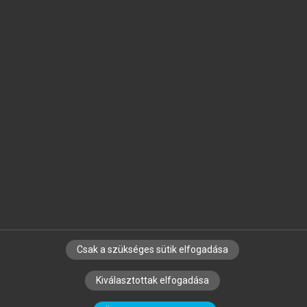
Jelöld meg a számodra fontos részeket, és
készíts
saját
jegyzeteket!
Egyéni előfizetéssel további
MeRSZ+ funkciókat
és
tartalmakat is elérhetsz.
Csak a szükséges sütik elfogadása
SZERZŐKNEK
CÉGEKNEK
KÖNYVTÁROSOKNAK
Kiválasztottak elfogadása
SZERKESZTÉSI ÉS LEKTORÁLÁSI ALAPELVEK