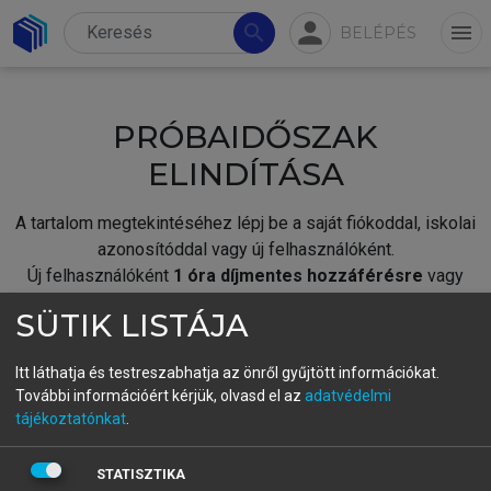
person
search
menu
BELÉPÉS
PRÓBAIDŐSZAK
ELINDÍTÁSA
A tartalom megtekintéséhez lépj be a saját fiókoddal, iskolai
azonosítóddal vagy új felhasználóként.
Új felhasználóként
1 óra díjmentes hozzáférésre
vagy
jogosult.
SÜTIK LISTÁJA
A próbaidőszak elindításához,
jelentkezz
be meglévő
fiókoddal,
vagy hozz létre új fiókot.
Itt láthatja és testreszabhatja az önről gyűjtött információkat.
További információért kérjük, olvasd el az
adatvédelmi
A regisztráció után a
próbaidőszak
automatikusan
elindul.
tájékoztatónkat
.
BELÉPÉS SAJÁT FIÓKKAL
STATISZTIKA