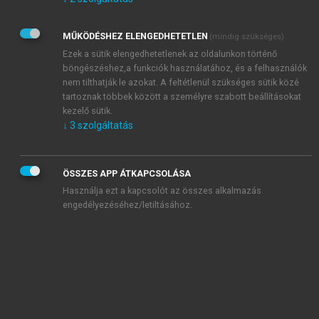
Kérek értesítést az Akadémiai Kiadó Zrt. újdonságairól,
akcióiról.
MŰKÖDÉSHEZ ELENGEDHETETLEN
(mindig szükséges)
Az
Adatkezelési tájékoztatóban
foglaltakat tudomásul
veszem és elfogadom.
Ezek a sütik elengedhetetlenek az oldalunkon történő
Az
Általános vásárlási feltételeket
, valamint a
szotar.net
és a
böngészéshez,a funkciók használatához, és a felhasználók
mersz.hu
oldalak licencszerződéseiben foglaltakat
nem tilthatják le azokat. A feltétlenül szükséges sütik közé
tudomásul veszem és elfogadom.
tartoznak többek között a személyre szabott beállításokat
kezelő sütik.
↓
3
szolgáltatás
KIPRÓBÁLOM
ÖSSZES APP ÁTKAPCSOLÁSA
Használja ezt a kapcsolót az összes alkalmazás
engedélyezéséhez/letiltásához.
MIÉRT ÉRDEMES A MERSZ ONLINE
OKOSKÖNYVTÁRAT HASZNÁLNI?