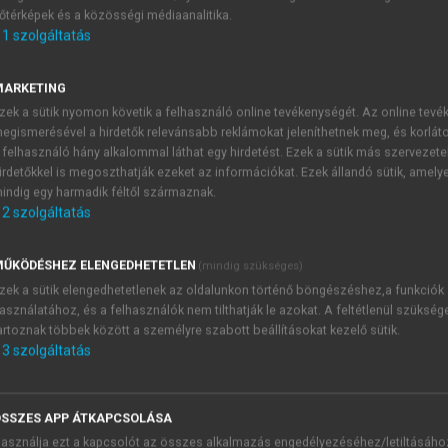
őtérképek és a közösségi médiaanalitika.
E-MAIL-CÍM
1
szolgáltatás
MARKETING
NÉV
zek a sütik nyomon követik a felhasználó online tevékenységét. Az online tev
egismerésével a hirdetők relevánsabb reklámokat jeleníthetnek meg, és korlát
 felhasználó hány alkalommal láthat egy hirdetést. Ezek a sütik más szervezete
JELSZÓ
irdetőkkel is megoszthatják ezeket az információkat. Ezek állandó sütik, amely
indig egy harmadik féltől származnak.
2
szolgáltatás
JELSZÓ ÚJRA
PÉS
ŰKÖDÉSHEZ ELENGEDHETETLEN
(mindig szükséges)
zek a sütik elengedhetetlenek az oldalunkon történő böngészéshez,a funkciók
asználatához, és a felhasználók nem tilthatják le azokat. A feltétlenül szükség
Kérek értesítést a MeRSZ új
artoznak többek között a személyre szabott beállításokat kezelő sütik.
Kérek értesítést az Akadémi
3
szolgáltatás
akcióiról.
 VAGY?
Az
Adatkezelési tájékozta
yi azonosítóval
veszem és elfogadom.
SSZES APP ÁTKAPCSOLÁSA
Az
Általános vásárlási felt
asználja ezt a kapcsolót az összes alkalmazás engedélyezéséhez/letiltásáho