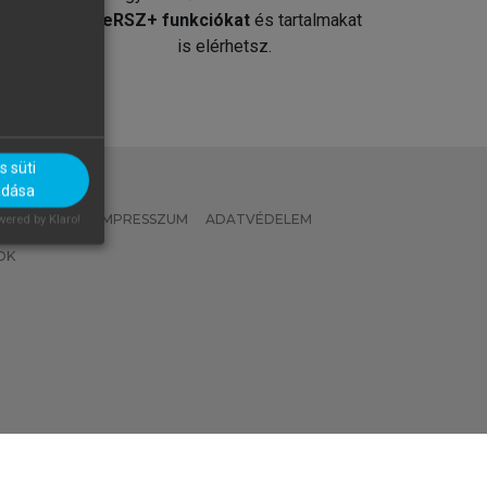
át
MeRSZ+ funkciókat
és tartalmakat
is elérhetsz.
 süti
adása
 IRÁNYELVEK
IMPRESSZUM
ADATVÉDELEM
ered by Klaro!
OK