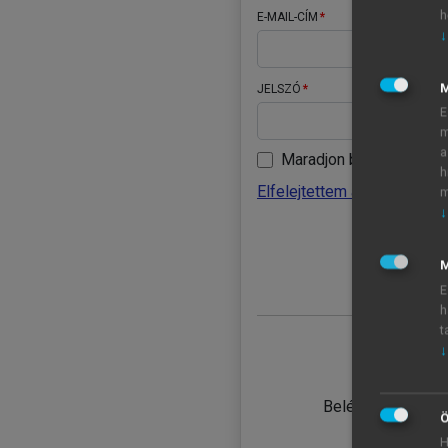
h
E-MAIL-CÍM
↓
JELSZÓ
E
m
a
Maradjon belépve
h
Elfelejtettem a jelszavamat
m
↓
BELÉ
M
E
h
t
↓
TANULÓ
Belépés intézmén
Ö
H