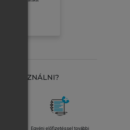
erződéseiben foglaltakat
ogadom.
ÓBÁLOM
AT HASZNÁLNI?
ntos
Egyéni előfizetéssel további