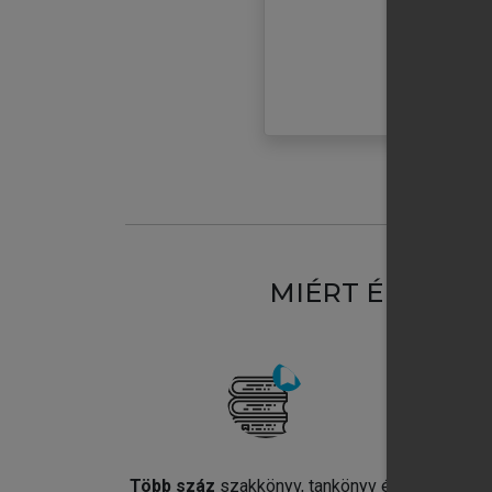
MIÉRT ÉRDEME
Több száz
szakkönyv, tankönyv és
Jel