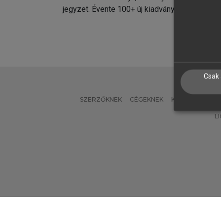
jegyzet. Évente 100+ új kiadvány.
kiadvá
Csak 
SZERZŐKNEK
CÉGEKNEK
KÖNYVTÁROSO
L
Verzió: 2.7.2