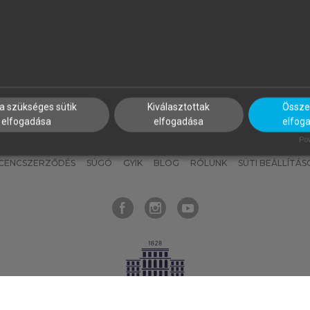
nyokat, hogy bármikor azonnal
részeket, és
készíts
saj
hozzájuk férhess!
jegyzeteket!
a szükséges sütik
Kiválasztottak
Összes
elfogadása
elfogadása
elfog
KNAK
SZERKESZTÉSI ÉS LEKTORÁLÁSI ALAPELVEK
MI – ÁLTALÁNOS
Pow
ICENCSZERZŐDÉS
SÚGÓ
GYIK
BLOG
RÓLUNK
SÜTI BEÁLLÍTÁS