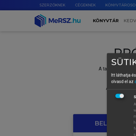
SZERZŐKNEK
CÉGEKNEK
KÖNYVTÁROSO
KÖNYVTÁR
KED
PR
SÜTIK
A tartalom megtek
Itt láthatja 
olvasd el az
A próbaidősza
S
A
w
m
BELÉPÉS SAJ
h
f
s