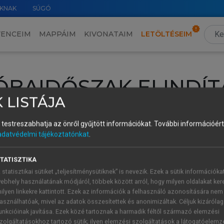
KNAK
SÚGÓ
VENCEIM
MAPPÁIM
KIVONATAIM
LETÖLTÉSEIM
ÓBAIDŐSZAK ELINDÍT
 LISTÁJA
intéséhez lépj be a saját fiókoddal, iskolai azonosítóddal vagy ú
és testreszabhatja az önről gyűjtött információkat.
További információért 
Új felhasználóként
1 óra díjmentes hozzáférésre
vagy jogosult
adatvédelmi tájékoztatónkat
.
k elindításához,
jelentkezz
be meglévő fiókoddal,
vagy hozz lé
A regisztráció után a
próbaidőszak
automatikusan
elindul.
TATISZTIKA
 statisztikai sütiket „teljesítménysütiknek” is nevezik. Ezek a sütik információka
ebhely használatának módjáról, többek között arról, hogy milyen oldalakat kere
ilyen linkekre kattintott. Ezek az információk a felhasználó azonosítására nem
ÚJ FIÓK 
ÁT FIÓKKAL
asználhatóak, mivel az adatok összesítettek és anonimizáltak. Céljuk kizáróla
1 óra díjme
unkcióinak javítása. Ezek közé tartoznak a harmadik féltől származó elemzési
zolgáltatásokhoz tartozó sütik; ilyen elemzési szolgáltatások a látogatóelemz