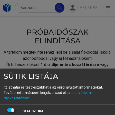
person
search
menu
BELÉPÉS
PRÓBAIDŐSZAK
ELINDÍTÁSA
A tartalom megtekintéséhez lépj be a saját fiókoddal, iskolai
azonosítóddal vagy új felhasználóként.
Új felhasználóként
1 óra díjmentes hozzáférésre
vagy
jogosult.
SÜTIK LISTÁJA
A próbaidőszak elindításához,
jelentkezz
be meglévő
fiókoddal,
vagy hozz létre új fiókot.
Itt láthatja és testreszabhatja az önről gyűjtött információkat.
További információért kérjük, olvasd el az
adatvédelmi
A regisztráció után a
próbaidőszak
automatikusan
elindul.
tájékoztatónkat
.
BELÉPÉS SAJÁT FIÓKKAL
STATISZTIKA