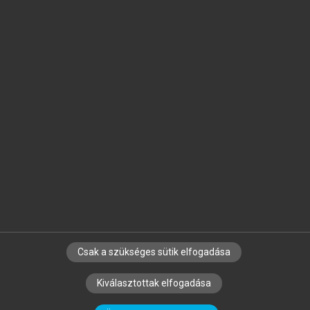
Jelöld meg a számodra fontos részeket, és
készíts
saját
jegyzeteket!
Egyéni előfizetéssel további
MeRSZ+ funkciókat
és
tartalmakat is elérhetsz.
Csak a szükséges sütik elfogadása
SZERZŐKNEK
CÉGEKNEK
KÖNYVTÁROSOKNAK
Kiválasztottak elfogadása
SZERKESZTÉSI ÉS LEKTORÁLÁSI ALAPELVEK