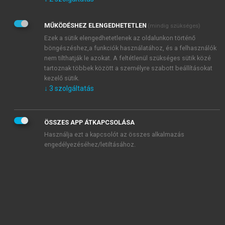
Kérek értesítést az Akadémiai Kiadó Zrt. újdonságairól,
akcióiról.
MŰKÖDÉSHEZ ELENGEDHETETLEN
(mindig szükséges)
Az
Adatkezelési tájékoztatóban
foglaltakat tudomásul
veszem és elfogadom.
Ezek a sütik elengedhetetlenek az oldalunkon történő
Az
Általános vásárlási feltételeket
, valamint a
szotar.net
és a
böngészéshez,a funkciók használatához, és a felhasználók
mersz.hu
oldalak licencszerződéseiben foglaltakat
nem tilthatják le azokat. A feltétlenül szükséges sütik közé
tudomásul veszem és elfogadom.
tartoznak többek között a személyre szabott beállításokat
kezelő sütik.
↓
3
szolgáltatás
KIPRÓBÁLOM
ÖSSZES APP ÁTKAPCSOLÁSA
Használja ezt a kapcsolót az összes alkalmazás
engedélyezéséhez/letiltásához.
MIÉRT ÉRDEMES A MERSZ ONLINE
OKOSKÖNYVTÁRAT HASZNÁLNI?