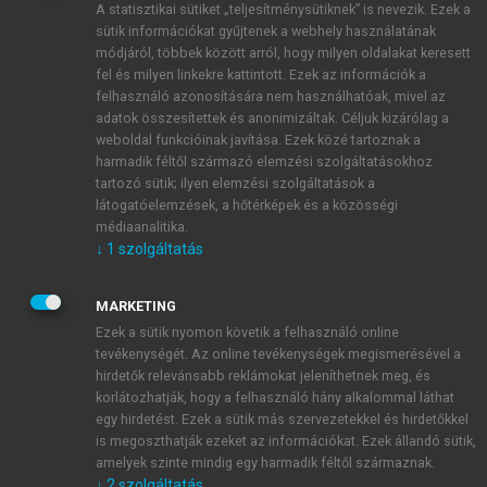
A statisztikai sütiket „teljesítménysütiknek” is nevezik. Ezek a
sütik információkat gyűjtenek a webhely használatának
módjáról, többek között arról, hogy milyen oldalakat keresett
ÚJ FIÓK LÉTREHOZÁSA
fel és milyen linkekre kattintott. Ezek az információk a
1 óra díjmentes hozzáférés
felhasználó azonosítására nem használhatóak, mivel az
adatok összesítettek és anonimizáltak. Céljuk kizárólag a
weboldal funkcióinak javítása. Ezek közé tartoznak a
E-MAIL-CÍM
harmadik féltől származó elemzési szolgáltatásokhoz
tartozó sütik; ilyen elemzési szolgáltatások a
látogatóelemzések, a hőtérképek és a közösségi
NÉV
médiaanalitika.
↓
1
szolgáltatás
JELSZÓ
MARKETING
Ezek a sütik nyomon követik a felhasználó online
tevékenységét. Az online tevékenységek megismerésével a
JELSZÓ ÚJRA
hirdetők relevánsabb reklámokat jeleníthetnek meg, és
korlátozhatják, hogy a felhasználó hány alkalommal láthat
egy hirdetést. Ezek a sütik más szervezetekkel és hirdetőkkel
is megoszthatják ezeket az információkat. Ezek állandó sütik,
Kérek értesítést a MeRSZ újdonságairól, akcióiról.
amelyek szinte mindig egy harmadik féltől származnak.
↓
2
szolgáltatás