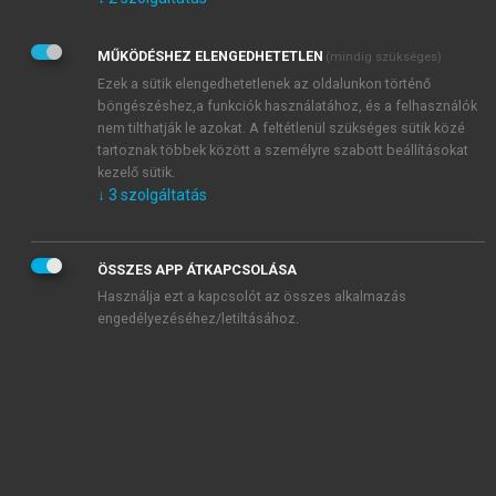
Kérek értesítést az Akadémiai Kiadó Zrt. újdonságairól,
akcióiról.
MŰKÖDÉSHEZ ELENGEDHETETLEN
(mindig szükséges)
Az
Adatkezelési tájékoztatóban
foglaltakat tudomásul
veszem és elfogadom.
Ezek a sütik elengedhetetlenek az oldalunkon történő
Az
Általános vásárlási feltételeket
, valamint a
szotar.net
és a
böngészéshez,a funkciók használatához, és a felhasználók
mersz.hu
oldalak licencszerződéseiben foglaltakat
nem tilthatják le azokat. A feltétlenül szükséges sütik közé
tudomásul veszem és elfogadom.
tartoznak többek között a személyre szabott beállításokat
kezelő sütik.
↓
3
szolgáltatás
KIPRÓBÁLOM
ÖSSZES APP ÁTKAPCSOLÁSA
Használja ezt a kapcsolót az összes alkalmazás
engedélyezéséhez/letiltásához.
MIÉRT ÉRDEMES A MERSZ ONLINE
OKOSKÖNYVTÁRAT HASZNÁLNI?