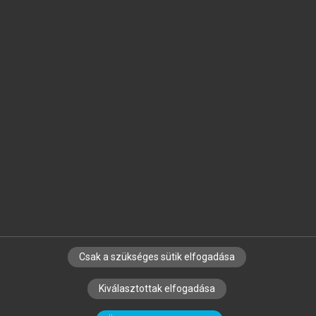
Jelöld meg a számodra fontos részeket, és
készíts
saját
jegyzeteket!
Egyéni előfizetéssel további
MeRSZ+ funkciókat
és
tartalmakat is elérhetsz.
Csak a szükséges sütik elfogadása
SZERZŐKNEK
CÉGEKNEK
KÖNYVTÁROSOKNAK
Kiválasztottak elfogadása
SZERKESZTÉSI ÉS LEKTORÁLÁSI ALAPELVEK