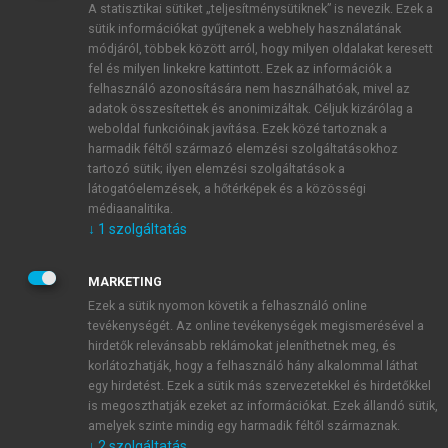
A statisztikai sütiket „teljesítménysütiknek” is nevezik. Ezek a
sütik információkat gyűjtenek a webhely használatának
módjáról, többek között arról, hogy milyen oldalakat keresett
ÚJ FIÓK LÉTREHOZÁSA
fel és milyen linkekre kattintott. Ezek az információk a
1 óra díjmentes hozzáférés
felhasználó azonosítására nem használhatóak, mivel az
adatok összesítettek és anonimizáltak. Céljuk kizárólag a
weboldal funkcióinak javítása. Ezek közé tartoznak a
E-MAIL-CÍM
harmadik féltől származó elemzési szolgáltatásokhoz
tartozó sütik; ilyen elemzési szolgáltatások a
látogatóelemzések, a hőtérképek és a közösségi
NÉV
médiaanalitika.
↓
1
szolgáltatás
JELSZÓ
MARKETING
Ezek a sütik nyomon követik a felhasználó online
tevékenységét. Az online tevékenységek megismerésével a
JELSZÓ ÚJRA
hirdetők relevánsabb reklámokat jeleníthetnek meg, és
korlátozhatják, hogy a felhasználó hány alkalommal láthat
egy hirdetést. Ezek a sütik más szervezetekkel és hirdetőkkel
is megoszthatják ezeket az információkat. Ezek állandó sütik,
Kérek értesítést a MeRSZ újdonságairól, akcióiról.
amelyek szinte mindig egy harmadik féltől származnak.
↓
2
szolgáltatás