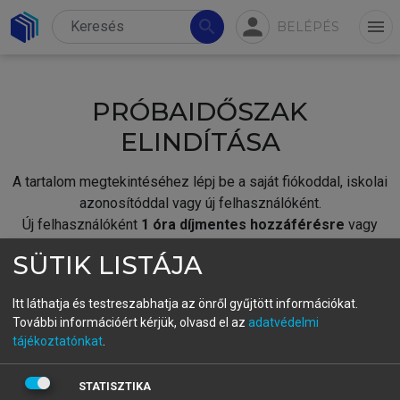
person
search
menu
BELÉPÉS
PRÓBAIDŐSZAK
ELINDÍTÁSA
A tartalom megtekintéséhez lépj be a saját fiókoddal, iskolai
azonosítóddal vagy új felhasználóként.
Új felhasználóként
1 óra díjmentes hozzáférésre
vagy
jogosult.
SÜTIK LISTÁJA
A próbaidőszak elindításához,
jelentkezz
be meglévő
fiókoddal,
vagy hozz létre új fiókot.
Itt láthatja és testreszabhatja az önről gyűjtött információkat.
További információért kérjük, olvasd el az
adatvédelmi
A regisztráció után a
próbaidőszak
automatikusan
elindul.
tájékoztatónkat
.
BELÉPÉS SAJÁT FIÓKKAL
STATISZTIKA