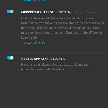
Kérek értesítést az Akadémiai Kiadó Zrt. újdonságairól,
akcióiról.
MŰKÖDÉSHEZ ELENGEDHETETLEN
(mindig szükséges)
Az
Adatkezelési tájékoztatóban
foglaltakat tudomásul
veszem és elfogadom.
Ezek a sütik elengedhetetlenek az oldalunkon történő
Az
Általános vásárlási feltételeket
, valamint a
szotar.net
és a
böngészéshez,a funkciók használatához, és a felhasználók
mersz.hu
oldalak licencszerződéseiben foglaltakat
nem tilthatják le azokat. A feltétlenül szükséges sütik közé
tudomásul veszem és elfogadom.
tartoznak többek között a személyre szabott beállításokat
kezelő sütik.
↓
3
szolgáltatás
KIPRÓBÁLOM
ÖSSZES APP ÁTKAPCSOLÁSA
Használja ezt a kapcsolót az összes alkalmazás
engedélyezéséhez/letiltásához.
MIÉRT ÉRDEMES A MERSZ ONLINE
OKOSKÖNYVTÁRAT HASZNÁLNI?