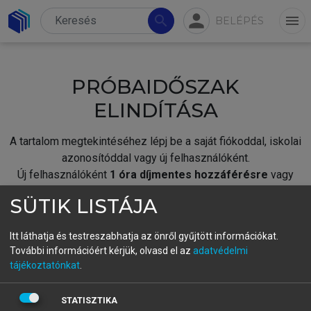
person
search
menu
BELÉPÉS
PRÓBAIDŐSZAK
ELINDÍTÁSA
A tartalom megtekintéséhez lépj be a saját fiókoddal, iskolai
azonosítóddal vagy új felhasználóként.
Új felhasználóként
1 óra díjmentes hozzáférésre
vagy
jogosult.
SÜTIK LISTÁJA
A próbaidőszak elindításához,
jelentkezz
be meglévő
fiókoddal,
vagy hozz létre új fiókot.
Itt láthatja és testreszabhatja az önről gyűjtött információkat.
További információért kérjük, olvasd el az
adatvédelmi
A regisztráció után a
próbaidőszak
automatikusan
elindul.
tájékoztatónkat
.
BELÉPÉS SAJÁT FIÓKKAL
STATISZTIKA