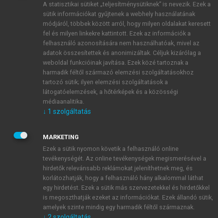
A statisztikai sütiket „teljesítménysütiknek” is nevezik. Ezek a
sütik információkat gyűjtenek a webhely használatának
módjáról, többek között arról, hogy milyen oldalakat keresett
ÚJ FIÓK LÉTREHOZÁSA
fel és milyen linkekre kattintott. Ezek az információk a
1 óra díjmentes hozzáférés
felhasználó azonosítására nem használhatóak, mivel az
adatok összesítettek és anonimizáltak. Céljuk kizárólag a
weboldal funkcióinak javítása. Ezek közé tartoznak a
E-MAIL-CÍM
harmadik féltől származó elemzési szolgáltatásokhoz
tartozó sütik; ilyen elemzési szolgáltatások a
látogatóelemzések, a hőtérképek és a közösségi
NÉV
médiaanalitika.
↓
1
szolgáltatás
JELSZÓ
MARKETING
Ezek a sütik nyomon követik a felhasználó online
tevékenységét. Az online tevékenységek megismerésével a
JELSZÓ ÚJRA
hirdetők relevánsabb reklámokat jeleníthetnek meg, és
korlátozhatják, hogy a felhasználó hány alkalommal láthat
egy hirdetést. Ezek a sütik más szervezetekkel és hirdetőkkel
is megoszthatják ezeket az információkat. Ezek állandó sütik,
Kérek értesítést a MeRSZ újdonságairól, akcióiról.
amelyek szinte mindig egy harmadik féltől származnak.
↓
2
szolgáltatás