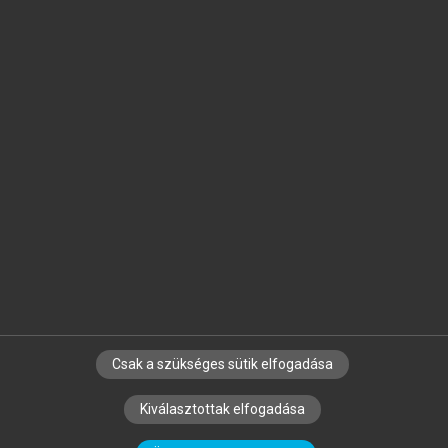
Jelöld meg a számodra fontos részeket, és
készíts
saját
jegyzeteket!
Egyéni előfizetéssel további
MeRSZ+ funkciókat
és
tartalmakat is elérhetsz.
Csak a szükséges sütik elfogadása
SZERZŐKNEK
CÉGEKNEK
KÖNYVTÁROSOKNAK
Kiválasztottak elfogadása
SZERKESZTÉSI ÉS LEKTORÁLÁSI ALAPELVEK