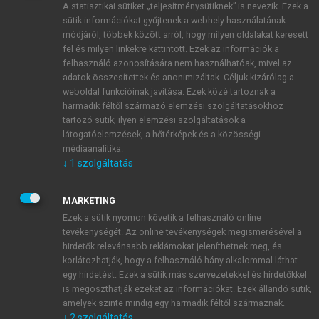
A statisztikai sütiket „teljesítménysütiknek” is nevezik. Ezek a
sütik információkat gyűjtenek a webhely használatának
módjáról, többek között arról, hogy milyen oldalakat keresett
ÚJ FIÓK LÉTREHOZÁSA
fel és milyen linkekre kattintott. Ezek az információk a
1 óra díjmentes hozzáférés
felhasználó azonosítására nem használhatóak, mivel az
adatok összesítettek és anonimizáltak. Céljuk kizárólag a
weboldal funkcióinak javítása. Ezek közé tartoznak a
E-MAIL-CÍM
harmadik féltől származó elemzési szolgáltatásokhoz
tartozó sütik; ilyen elemzési szolgáltatások a
látogatóelemzések, a hőtérképek és a közösségi
NÉV
médiaanalitika.
↓
1
szolgáltatás
JELSZÓ
MARKETING
Ezek a sütik nyomon követik a felhasználó online
tevékenységét. Az online tevékenységek megismerésével a
JELSZÓ ÚJRA
hirdetők relevánsabb reklámokat jeleníthetnek meg, és
korlátozhatják, hogy a felhasználó hány alkalommal láthat
egy hirdetést. Ezek a sütik más szervezetekkel és hirdetőkkel
is megoszthatják ezeket az információkat. Ezek állandó sütik,
Kérek értesítést a MeRSZ újdonságairól, akcióiról.
amelyek szinte mindig egy harmadik féltől származnak.
↓
2
szolgáltatás