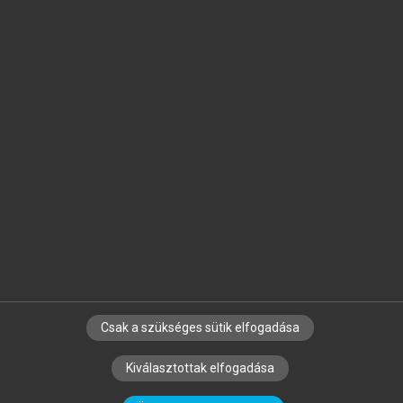
Jelöld meg a számodra fontos részeket, és
készíts
saját
jegyzeteket!
Egyéni előfizetéssel további
MeRSZ+ funkciókat
és
tartalmakat is elérhetsz.
Csak a szükséges sütik elfogadása
SZERZŐKNEK
CÉGEKNEK
KÖNYVTÁROSOKNAK
Kiválasztottak elfogadása
SZERKESZTÉSI ÉS LEKTORÁLÁSI ALAPELVEK