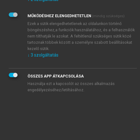
Kérek értesítést az Akadémiai Kiadó Zrt. újdonságairól,
akcióiról.
MŰKÖDÉSHEZ ELENGEDHETETLEN
(mindig szükséges)
Az
Adatkezelési tájékoztatóban
foglaltakat tudomásul
veszem és elfogadom.
Ezek a sütik elengedhetetlenek az oldalunkon történő
Az
Általános vásárlási feltételeket
, valamint a
szotar.net
és a
böngészéshez,a funkciók használatához, és a felhasználók
mersz.hu
oldalak licencszerződéseiben foglaltakat
nem tilthatják le azokat. A feltétlenül szükséges sütik közé
tudomásul veszem és elfogadom.
tartoznak többek között a személyre szabott beállításokat
kezelő sütik.
↓
3
szolgáltatás
KIPRÓBÁLOM
ÖSSZES APP ÁTKAPCSOLÁSA
Használja ezt a kapcsolót az összes alkalmazás
engedélyezéséhez/letiltásához.
MIÉRT ÉRDEMES A MERSZ ONLINE
OKOSKÖNYVTÁRAT HASZNÁLNI?