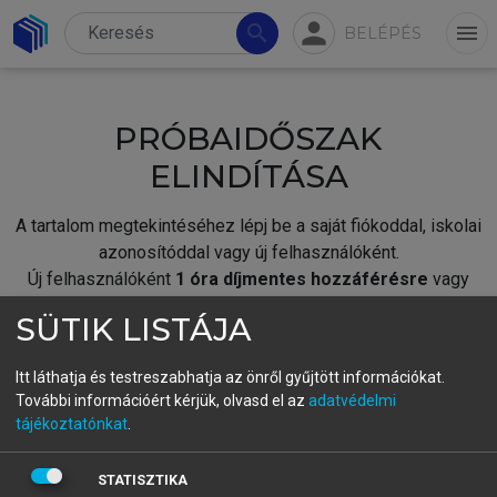
person
search
menu
BELÉPÉS
PRÓBAIDŐSZAK
ELINDÍTÁSA
A tartalom megtekintéséhez lépj be a saját fiókoddal, iskolai
azonosítóddal vagy új felhasználóként.
Új felhasználóként
1 óra díjmentes hozzáférésre
vagy
jogosult.
SÜTIK LISTÁJA
A próbaidőszak elindításához,
jelentkezz
be meglévő
fiókoddal,
vagy hozz létre új fiókot.
Itt láthatja és testreszabhatja az önről gyűjtött információkat.
További információért kérjük, olvasd el az
adatvédelmi
A regisztráció után a
próbaidőszak
automatikusan
elindul.
tájékoztatónkat
.
BELÉPÉS SAJÁT FIÓKKAL
STATISZTIKA