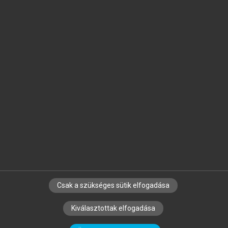
Jelöld meg a számodra fontos részeket, és
készíts
saját
jegyzeteket!
Egyéni előfizetéssel további
MeRSZ+ funkciókat
és
tartalmakat is elérhetsz.
Csak a szükséges sütik elfogadása
SZERZŐKNEK
CÉGEKNEK
KÖNYVTÁROSOKNAK
Kiválasztottak elfogadása
SZERKESZTÉSI ÉS LEKTORÁLÁSI ALAPELVEK