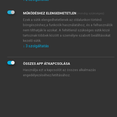
Kérek értesítést az Akadémiai Kiadó Zrt. újdonságairól,
akcióiról.
MŰKÖDÉSHEZ ELENGEDHETETLEN
(mindig szükséges)
Az
Adatkezelési tájékoztatóban
foglaltakat tudomásul
veszem és elfogadom.
Ezek a sütik elengedhetetlenek az oldalunkon történő
Az
Általános vásárlási feltételeket
, valamint a
szotar.net
és a
böngészéshez,a funkciók használatához, és a felhasználók
mersz.hu
oldalak licencszerződéseiben foglaltakat
nem tilthatják le azokat. A feltétlenül szükséges sütik közé
tudomásul veszem és elfogadom.
tartoznak többek között a személyre szabott beállításokat
kezelő sütik.
↓
3
szolgáltatás
KIPRÓBÁLOM
ÖSSZES APP ÁTKAPCSOLÁSA
Használja ezt a kapcsolót az összes alkalmazás
engedélyezéséhez/letiltásához.
MIÉRT ÉRDEMES A MERSZ ONLINE
OKOSKÖNYVTÁRAT HASZNÁLNI?