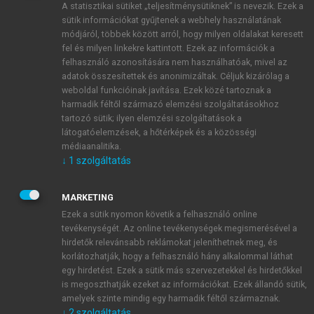
A statisztikai sütiket „teljesítménysütiknek” is nevezik. Ezek a
sütik információkat gyűjtenek a webhely használatának
módjáról, többek között arról, hogy milyen oldalakat keresett
ÚJ FIÓK LÉTREHOZÁSA
fel és milyen linkekre kattintott. Ezek az információk a
1 óra díjmentes hozzáférés
felhasználó azonosítására nem használhatóak, mivel az
adatok összesítettek és anonimizáltak. Céljuk kizárólag a
weboldal funkcióinak javítása. Ezek közé tartoznak a
E-MAIL-CÍM
harmadik féltől származó elemzési szolgáltatásokhoz
tartozó sütik; ilyen elemzési szolgáltatások a
látogatóelemzések, a hőtérképek és a közösségi
NÉV
médiaanalitika.
↓
1
szolgáltatás
JELSZÓ
MARKETING
Ezek a sütik nyomon követik a felhasználó online
tevékenységét. Az online tevékenységek megismerésével a
JELSZÓ ÚJRA
hirdetők relevánsabb reklámokat jeleníthetnek meg, és
korlátozhatják, hogy a felhasználó hány alkalommal láthat
egy hirdetést. Ezek a sütik más szervezetekkel és hirdetőkkel
is megoszthatják ezeket az információkat. Ezek állandó sütik,
Kérek értesítést a MeRSZ újdonságairól, akcióiról.
amelyek szinte mindig egy harmadik féltől származnak.
↓
2
szolgáltatás