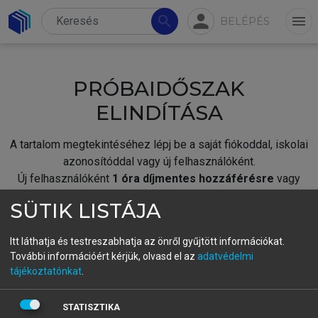
person
search
menu
BELÉPÉS
PRÓBAIDŐSZAK
ELINDÍTÁSA
A tartalom megtekintéséhez lépj be a saját fiókoddal, iskolai
azonosítóddal vagy új felhasználóként.
Új felhasználóként
1 óra díjmentes hozzáférésre
vagy
jogosult.
SÜTIK LISTÁJA
A próbaidőszak elindításához,
jelentkezz
be meglévő
fiókoddal,
vagy hozz létre új fiókot.
Itt láthatja és testreszabhatja az önről gyűjtött információkat.
További információért kérjük, olvasd el az
adatvédelmi
A regisztráció után a
próbaidőszak
automatikusan
elindul.
tájékoztatónkat
.
BELÉPÉS SAJÁT FIÓKKAL
STATISZTIKA