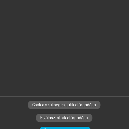
Jelöld meg a számodra fontos részeket, és
készíts
saját
jegyzeteket!
Egyéni előfizetéssel további
MeRSZ+ funkciókat
és
tartalmakat is elérhetsz.
Csak a szükséges sütik elfogadása
SZERZŐKNEK
CÉGEKNEK
KÖNYVTÁROSOKNAK
Kiválasztottak elfogadása
SZERKESZTÉSI ÉS LEKTORÁLÁSI ALAPELVEK