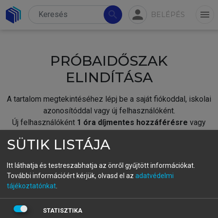
person
search
menu
BELÉPÉS
PRÓBAIDŐSZAK
ELINDÍTÁSA
A tartalom megtekintéséhez lépj be a saját fiókoddal, iskolai
azonosítóddal vagy új felhasználóként.
Új felhasználóként
1 óra díjmentes hozzáférésre
vagy
jogosult.
SÜTIK LISTÁJA
A próbaidőszak elindításához,
jelentkezz
be meglévő
fiókoddal,
vagy hozz létre új fiókot.
Itt láthatja és testreszabhatja az önről gyűjtött információkat.
További információért kérjük, olvasd el az
adatvédelmi
A regisztráció után a
próbaidőszak
automatikusan
elindul.
tájékoztatónkat
.
BELÉPÉS SAJÁT FIÓKKAL
STATISZTIKA