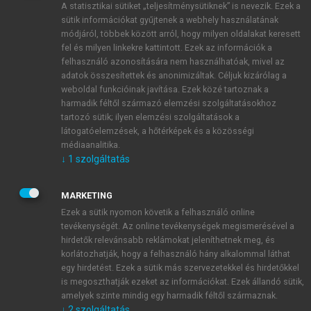
A statisztikai sütiket „teljesítménysütiknek” is nevezik. Ezek a
sütik információkat gyűjtenek a webhely használatának
módjáról, többek között arról, hogy milyen oldalakat keresett
ÚJ FIÓK LÉTREHOZÁSA
fel és milyen linkekre kattintott. Ezek az információk a
1 óra díjmentes hozzáférés
felhasználó azonosítására nem használhatóak, mivel az
adatok összesítettek és anonimizáltak. Céljuk kizárólag a
weboldal funkcióinak javítása. Ezek közé tartoznak a
E-MAIL-CÍM
harmadik féltől származó elemzési szolgáltatásokhoz
tartozó sütik; ilyen elemzési szolgáltatások a
látogatóelemzések, a hőtérképek és a közösségi
NÉV
médiaanalitika.
↓
1
szolgáltatás
JELSZÓ
MARKETING
Ezek a sütik nyomon követik a felhasználó online
tevékenységét. Az online tevékenységek megismerésével a
JELSZÓ ÚJRA
hirdetők relevánsabb reklámokat jeleníthetnek meg, és
korlátozhatják, hogy a felhasználó hány alkalommal láthat
egy hirdetést. Ezek a sütik más szervezetekkel és hirdetőkkel
is megoszthatják ezeket az információkat. Ezek állandó sütik,
Kérek értesítést a MeRSZ újdonságairól, akcióiról.
amelyek szinte mindig egy harmadik féltől származnak.
↓
2
szolgáltatás