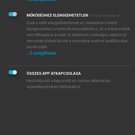
Kérek értesítést az Akadémiai Kiadó Zrt. újdonságairól,
akcióiról.
MŰKÖDÉSHEZ ELENGEDHETETLEN
(mindig szükséges)
Az
Adatkezelési tájékoztatóban
foglaltakat tudomásul
veszem és elfogadom.
Ezek a sütik elengedhetetlenek az oldalunkon történő
Az
Általános vásárlási feltételeket
, valamint a
szotar.net
és a
böngészéshez,a funkciók használatához, és a felhasználók
mersz.hu
oldalak licencszerződéseiben foglaltakat
nem tilthatják le azokat. A feltétlenül szükséges sütik közé
tudomásul veszem és elfogadom.
tartoznak többek között a személyre szabott beállításokat
kezelő sütik.
↓
3
szolgáltatás
KIPRÓBÁLOM
ÖSSZES APP ÁTKAPCSOLÁSA
Használja ezt a kapcsolót az összes alkalmazás
engedélyezéséhez/letiltásához.
MIÉRT ÉRDEMES A MERSZ ONLINE
OKOSKÖNYVTÁRAT HASZNÁLNI?