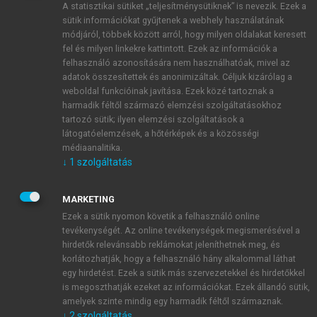
A statisztikai sütiket „teljesítménysütiknek” is nevezik. Ezek a
sütik információkat gyűjtenek a webhely használatának
módjáról, többek között arról, hogy milyen oldalakat keresett
ÚJ FIÓK LÉTREHOZÁSA
fel és milyen linkekre kattintott. Ezek az információk a
1 óra díjmentes hozzáférés
felhasználó azonosítására nem használhatóak, mivel az
adatok összesítettek és anonimizáltak. Céljuk kizárólag a
weboldal funkcióinak javítása. Ezek közé tartoznak a
E-MAIL-CÍM
harmadik féltől származó elemzési szolgáltatásokhoz
tartozó sütik; ilyen elemzési szolgáltatások a
látogatóelemzések, a hőtérképek és a közösségi
NÉV
médiaanalitika.
↓
1
szolgáltatás
JELSZÓ
MARKETING
Ezek a sütik nyomon követik a felhasználó online
tevékenységét. Az online tevékenységek megismerésével a
JELSZÓ ÚJRA
hirdetők relevánsabb reklámokat jeleníthetnek meg, és
korlátozhatják, hogy a felhasználó hány alkalommal láthat
egy hirdetést. Ezek a sütik más szervezetekkel és hirdetőkkel
is megoszthatják ezeket az információkat. Ezek állandó sütik,
Kérek értesítést a MeRSZ újdonságairól, akcióiról.
amelyek szinte mindig egy harmadik féltől származnak.
↓
2
szolgáltatás