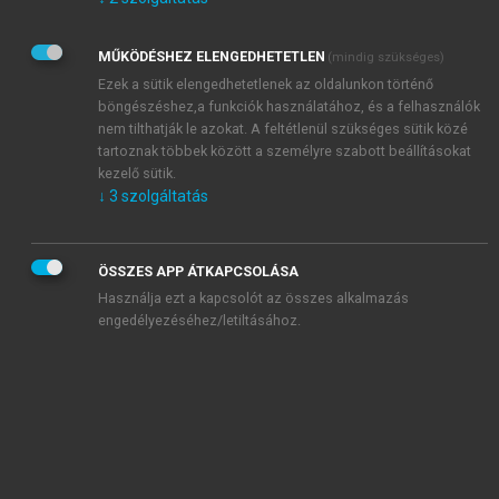
Kérek értesítést az Akadémiai Kiadó Zrt. újdonságairól,
akcióiról.
MŰKÖDÉSHEZ ELENGEDHETETLEN
(mindig szükséges)
Az
Adatkezelési tájékoztatóban
foglaltakat tudomásul
veszem és elfogadom.
Ezek a sütik elengedhetetlenek az oldalunkon történő
Az
Általános vásárlási feltételeket
, valamint a
szotar.net
és a
böngészéshez,a funkciók használatához, és a felhasználók
mersz.hu
oldalak licencszerződéseiben foglaltakat
nem tilthatják le azokat. A feltétlenül szükséges sütik közé
tudomásul veszem és elfogadom.
tartoznak többek között a személyre szabott beállításokat
kezelő sütik.
↓
3
szolgáltatás
KIPRÓBÁLOM
ÖSSZES APP ÁTKAPCSOLÁSA
Használja ezt a kapcsolót az összes alkalmazás
engedélyezéséhez/letiltásához.
MIÉRT ÉRDEMES A MERSZ ONLINE
OKOSKÖNYVTÁRAT HASZNÁLNI?