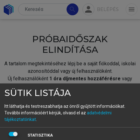
person
search
menu
BELÉPÉS
PRÓBAIDŐSZAK
ELINDÍTÁSA
A tartalom megtekintéséhez lépj be a saját fiókoddal, iskolai
azonosítóddal vagy új felhasználóként.
Új felhasználóként
1 óra díjmentes hozzáférésre
vagy
jogosult.
SÜTIK LISTÁJA
A próbaidőszak elindításához,
jelentkezz
be meglévő
fiókoddal,
vagy hozz létre új fiókot.
Itt láthatja és testreszabhatja az önről gyűjtött információkat.
További információért kérjük, olvasd el az
adatvédelmi
A regisztráció után a
próbaidőszak
automatikusan
elindul.
tájékoztatónkat
.
BELÉPÉS SAJÁT FIÓKKAL
STATISZTIKA