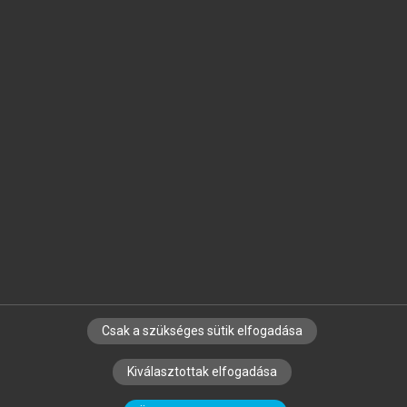
Jelöld meg a számodra fontos részeket, és
készíts
saját
jegyzeteket!
Egyéni előfizetéssel további
MeRSZ+ funkciókat
és
tartalmakat is elérhetsz.
Csak a szükséges sütik elfogadása
SZERZŐKNEK
CÉGEKNEK
KÖNYVTÁROSOKNAK
Kiválasztottak elfogadása
SZERKESZTÉSI ÉS LEKTORÁLÁSI ALAPELVEK