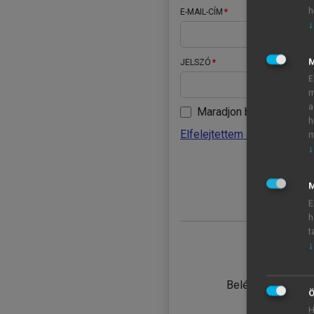
h
E-MAIL-CÍM
↓
JELSZÓ
E
m
a
Maradjon belépve
h
Elfelejtettem a jelszavamat
m
↓
BELÉ
M
E
h
t
↓
TANULÓ
Belépés intézmén
Ö
H