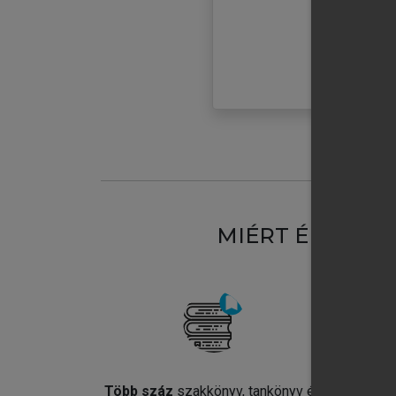
MIÉRT ÉRDEME
Több száz
szakkönyv, tankönyv és
Jel