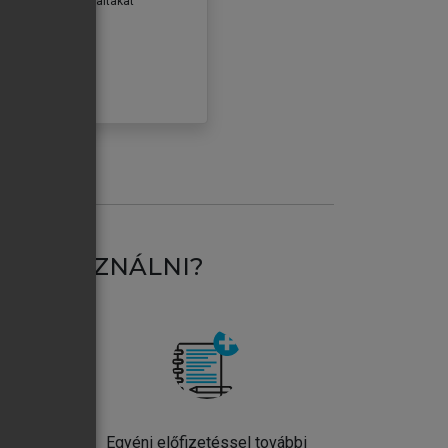
erződéseiben foglaltakat
ogadom.
ÓBÁLOM
AT HASZNÁLNI?
ntos
Egyéni előfizetéssel további