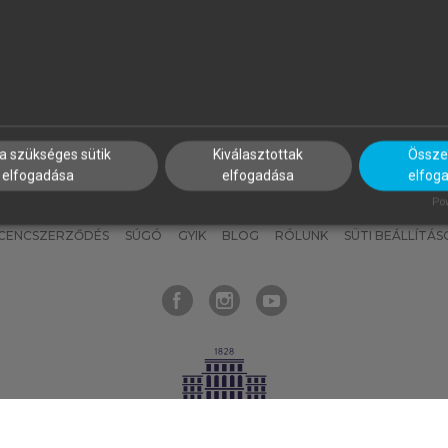
nyokat, hogy bármikor azonnal
részeket, és
készíts
saj
hozzájuk férhess!
jegyzeteket!
a szükséges sütik
Kiválasztottak
Összes
elfogadása
elfogadása
elfog
KNAK
SZERKESZTÉSI ÉS LEKTORÁLÁSI ALAPELVEK
MI – ÁLTALÁNOS
Pow
ICENCSZERZŐDÉS
SÚGÓ
GYIK
BLOG
RÓLUNK
SÜTI BEÁLLÍTÁS