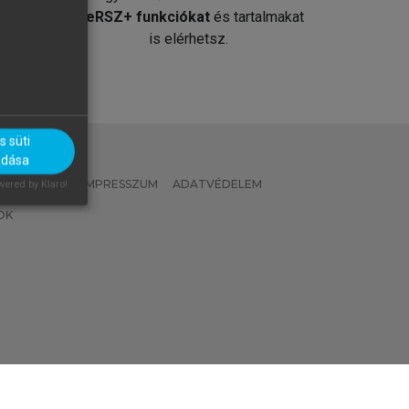
át
MeRSZ+ funkciókat
és tartalmakat
is elérhetsz.
 süti
adása
 IRÁNYELVEK
IMPRESSZUM
ADATVÉDELEM
ered by Klaro!
OK