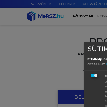
SZERZŐKNEK
CÉGEKNEK
KÖNYVTÁROSO
KÖNYVTÁR
KED
PR
SÜTIK
A tartalom megtek
Itt láthatja 
olvasd el az
A próbaidősza
S
A
w
m
BELÉPÉS SAJ
h
f
s