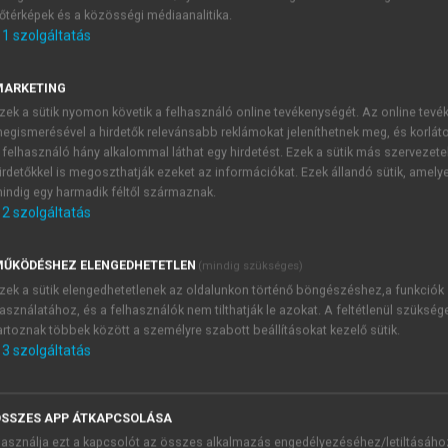
őtérképek és a közösségi médiaanalitika.
E-MAIL-CÍM
1
szolgáltatás
MARKETING
NÉV
zek a sütik nyomon követik a felhasználó online tevékenységét. Az online tev
egismerésével a hirdetők relevánsabb reklámokat jeleníthetnek meg, és korlát
 felhasználó hány alkalommal láthat egy hirdetést. Ezek a sütik más szervezete
JELSZÓ
irdetőkkel is megoszthatják ezeket az információkat. Ezek állandó sütik, amely
indig egy harmadik féltől származnak.
2
szolgáltatás
JELSZÓ ÚJRA
PÉS
ŰKÖDÉSHEZ ELENGEDHETETLEN
(mindig szükséges)
zek a sütik elengedhetetlenek az oldalunkon történő böngészéshez,a funkciók
asználatához, és a felhasználók nem tilthatják le azokat. A feltétlenül szükség
Kérek értesítést a MeRSZ új
artoznak többek között a személyre szabott beállításokat kezelő sütik.
Kérek értesítést az Akadémi
3
szolgáltatás
akcióiról.
 VAGY?
Az
Adatkezelési tájékozta
yi azonosítóval
veszem és elfogadom.
SSZES APP ÁTKAPCSOLÁSA
Az
Általános vásárlási felt
asználja ezt a kapcsolót az összes alkalmazás engedélyezéséhez/letiltásáho