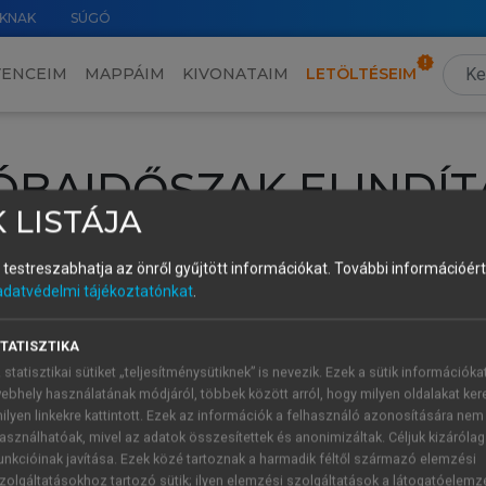
KNAK
SÚGÓ
VENCEIM
MAPPÁIM
KIVONATAIM
LETÖLTÉSEIM
ÓBAIDŐSZAK ELINDÍT
 LISTÁJA
intéséhez lépj be a saját fiókoddal, iskolai azonosítóddal vagy ú
és testreszabhatja az önről gyűjtött információkat.
További információért 
Új felhasználóként
1 óra díjmentes hozzáférésre
vagy jogosult
adatvédelmi tájékoztatónkat
.
k elindításához,
jelentkezz
be meglévő fiókoddal,
vagy hozz lé
A regisztráció után a
próbaidőszak
automatikusan
elindul.
TATISZTIKA
 statisztikai sütiket „teljesítménysütiknek” is nevezik. Ezek a sütik információka
ebhely használatának módjáról, többek között arról, hogy milyen oldalakat kere
ilyen linkekre kattintott. Ezek az információk a felhasználó azonosítására nem
ÚJ FIÓK 
ÁT FIÓKKAL
asználhatóak, mivel az adatok összesítettek és anonimizáltak. Céljuk kizáróla
1 óra díjme
unkcióinak javítása. Ezek közé tartoznak a harmadik féltől származó elemzési
zolgáltatásokhoz tartozó sütik; ilyen elemzési szolgáltatások a látogatóelemz