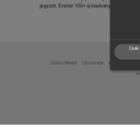
jegyzet. Évente 100+ új kiadvány.
kiadvá
Csak 
SZERZŐKNEK
CÉGEKNEK
KÖNYVTÁROSO
L
Verzió: 2.7.2