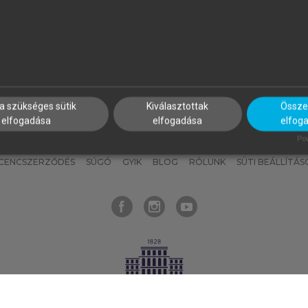
nyokat, hogy bármikor azonnal
részeket, és
készíts
saj
hozzájuk férhess!
jegyzeteket!
a szükséges sütik
Kiválasztottak
Összes
elfogadása
elfogadása
elfog
KNAK
SZERKESZTÉSI ÉS LEKTORÁLÁSI ALAPELVEK
MI – ÁLTALÁNOS
Pow
ICENCSZERZŐDÉS
SÚGÓ
GYIK
BLOG
RÓLUNK
SÜTI BEÁLLÍTÁS