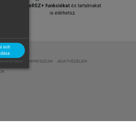
át
MeRSZ+ funkciókat
és tartalmakat
is elérhetsz.
 süti
adása
 IRÁNYELVEK
IMPRESSZUM
ADATVÉDELEM
ered by Klaro!
OK