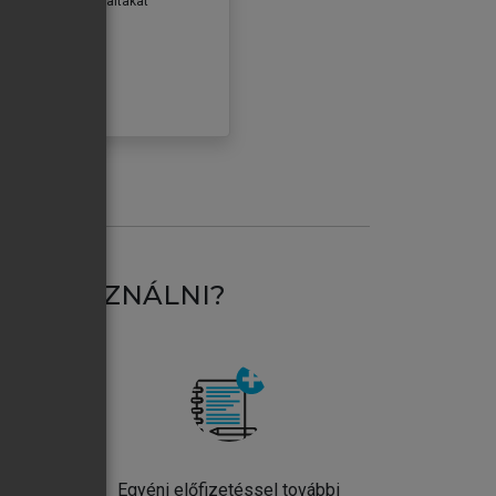
erződéseiben foglaltakat
ogadom.
ÓBÁLOM
AT HASZNÁLNI?
ntos
Egyéni előfizetéssel további