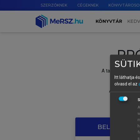
SZERZŐKNEK
CÉGEKNEK
KÖNYVTÁROSO
KÖNYVTÁR
KED
PR
SÜTIK
A tartalom megtek
Itt láthatja 
olvasd el az
A próbaidősza
S
A
w
m
BELÉPÉS SAJ
h
f
s