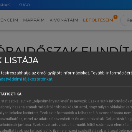
KNAK
SÚGÓ
VENCEIM
MAPPÁIM
KIVONATAIM
LETÖLTÉSEIM
ÓBAIDŐSZAK ELINDÍT
 LISTÁJA
intéséhez lépj be a saját fiókoddal, iskolai azonosítóddal vagy ú
és testreszabhatja az önről gyűjtött információkat.
További információért 
Új felhasználóként
1 óra díjmentes hozzáférésre
vagy jogosult
adatvédelmi tájékoztatónkat
.
k elindításához,
jelentkezz
be meglévő fiókoddal,
vagy hozz lé
A regisztráció után a
próbaidőszak
automatikusan
elindul.
TATISZTIKA
 statisztikai sütiket „teljesítménysütiknek” is nevezik. Ezek a sütik információka
ebhely használatának módjáról, többek között arról, hogy milyen oldalakat kere
ilyen linkekre kattintott. Ezek az információk a felhasználó azonosítására nem
ÚJ FIÓK 
ÁT FIÓKKAL
asználhatóak, mivel az adatok összesítettek és anonimizáltak. Céljuk kizáróla
1 óra díjme
unkcióinak javítása. Ezek közé tartoznak a harmadik féltől származó elemzési
zolgáltatásokhoz tartozó sütik; ilyen elemzési szolgáltatások a látogatóelemz