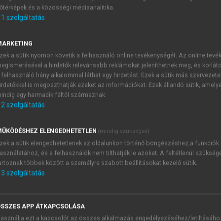
őtérképek és a közösségi médiaanalitika.
E-MAIL-CÍM
1
szolgáltatás
MARKETING
NÉV
zek a sütik nyomon követik a felhasználó online tevékenységét. Az online tev
egismerésével a hirdetők relevánsabb reklámokat jeleníthetnek meg, és korlát
 felhasználó hány alkalommal láthat egy hirdetést. Ezek a sütik más szervezete
JELSZÓ
irdetőkkel is megoszthatják ezeket az információkat. Ezek állandó sütik, amely
indig egy harmadik féltől származnak.
2
szolgáltatás
JELSZÓ ÚJRA
PÉS
ŰKÖDÉSHEZ ELENGEDHETETLEN
(mindig szükséges)
zek a sütik elengedhetetlenek az oldalunkon történő böngészéshez,a funkciók
asználatához, és a felhasználók nem tilthatják le azokat. A feltétlenül szükség
Kérek értesítést a MeRSZ új
artoznak többek között a személyre szabott beállításokat kezelő sütik.
Kérek értesítést az Akadémi
3
szolgáltatás
akcióiról.
 VAGY?
Az
Adatkezelési tájékozta
yi azonosítóval
veszem és elfogadom.
SSZES APP ÁTKAPCSOLÁSA
Az
Általános vásárlási felt
asználja ezt a kapcsolót az összes alkalmazás engedélyezéséhez/letiltásáho