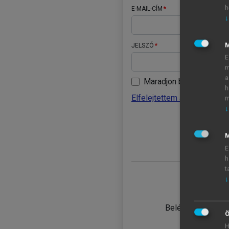
h
E-MAIL-CÍM
↓
JELSZÓ
E
m
a
Maradjon belépve
h
Elfelejtettem a jelszavamat
m
↓
BELÉ
M
E
h
t
↓
TANULÓ
Belépés intézmén
Ö
H