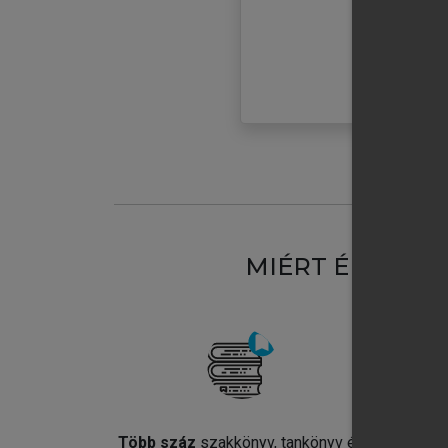
MIÉRT ÉRDEME
Több száz
szakkönyv, tankönyv és
Jel