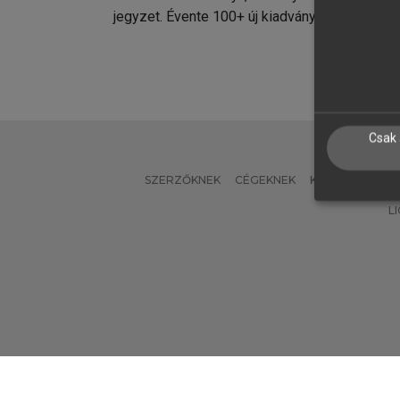
jegyzet. Évente 100+ új kiadvány.
kiadvá
Csak 
SZERZŐKNEK
CÉGEKNEK
KÖNYVTÁROSO
L
Verzió: 2.7.2