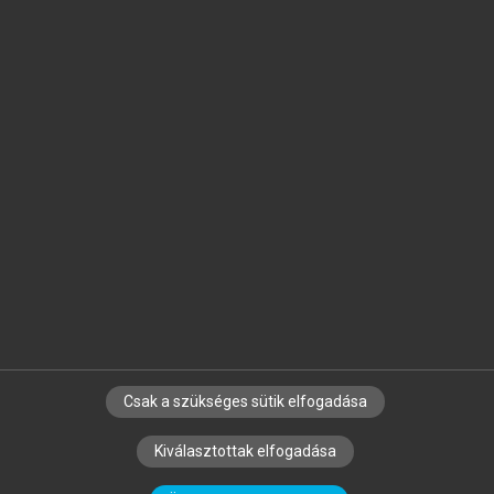
Jelöld meg a számodra fontos részeket, és
készíts
saját
jegyzeteket!
Egyéni előfizetéssel további
MeRSZ+ funkciókat
és
tartalmakat is elérhetsz.
Csak a szükséges sütik elfogadása
SZERZŐKNEK
CÉGEKNEK
KÖNYVTÁROSOKNAK
Kiválasztottak elfogadása
SZERKESZTÉSI ÉS LEKTORÁLÁSI ALAPELVEK