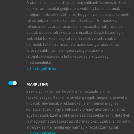
A statisztikai sütiket „teljesítménysütiknek” is nevezik. Ezek a
sütik információkat gyűjtenek a webhely használatának
módjáról, többek között arról, hogy milyen oldalakat keresett
ÚJ FIÓK LÉTREHOZÁSA
fel és milyen linkekre kattintott. Ezek az információk a
1 óra díjmentes hozzáférés
felhasználó azonosítására nem használhatóak, mivel az
adatok összesítettek és anonimizáltak. Céljuk kizárólag a
weboldal funkcióinak javítása. Ezek közé tartoznak a
E-MAIL-CÍM
harmadik féltől származó elemzési szolgáltatásokhoz
tartozó sütik; ilyen elemzési szolgáltatások a
látogatóelemzések, a hőtérképek és a közösségi
NÉV
médiaanalitika.
↓
1
szolgáltatás
JELSZÓ
MARKETING
Ezek a sütik nyomon követik a felhasználó online
tevékenységét. Az online tevékenységek megismerésével a
JELSZÓ ÚJRA
hirdetők relevánsabb reklámokat jeleníthetnek meg, és
korlátozhatják, hogy a felhasználó hány alkalommal láthat
egy hirdetést. Ezek a sütik más szervezetekkel és hirdetőkkel
is megoszthatják ezeket az információkat. Ezek állandó sütik,
Kérek értesítést a MeRSZ újdonságairól, akcióiról.
amelyek szinte mindig egy harmadik féltől származnak.
↓
2
szolgáltatás