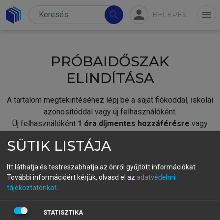
person
search
menu
BELÉPÉS
PRÓBAIDŐSZAK
ELINDÍTÁSA
A tartalom megtekintéséhez lépj be a saját fiókoddal, iskolai
azonosítóddal vagy új felhasználóként.
Új felhasználóként
1 óra díjmentes hozzáférésre
vagy
jogosult.
SÜTIK LISTÁJA
A próbaidőszak elindításához,
jelentkezz
be meglévő
fiókoddal,
vagy hozz létre új fiókot.
Itt láthatja és testreszabhatja az önről gyűjtött információkat.
További információért kérjük, olvasd el az
adatvédelmi
A regisztráció után a
próbaidőszak
automatikusan
elindul.
tájékoztatónkat
.
BELÉPÉS SAJÁT FIÓKKAL
STATISZTIKA