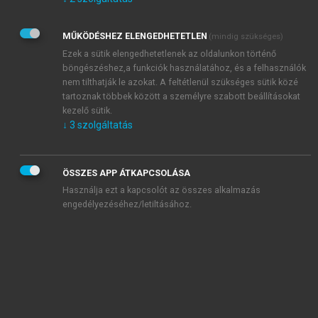
Kérek értesítést az Akadémiai Kiadó Zrt. újdonságairól,
akcióiról.
MŰKÖDÉSHEZ ELENGEDHETETLEN
(mindig szükséges)
Az
Adatkezelési tájékoztatóban
foglaltakat tudomásul
veszem és elfogadom.
Ezek a sütik elengedhetetlenek az oldalunkon történő
Az
Általános vásárlási feltételeket
, valamint a
szotar.net
és a
böngészéshez,a funkciók használatához, és a felhasználók
mersz.hu
oldalak licencszerződéseiben foglaltakat
nem tilthatják le azokat. A feltétlenül szükséges sütik közé
tudomásul veszem és elfogadom.
tartoznak többek között a személyre szabott beállításokat
kezelő sütik.
↓
3
szolgáltatás
KIPRÓBÁLOM
ÖSSZES APP ÁTKAPCSOLÁSA
Használja ezt a kapcsolót az összes alkalmazás
engedélyezéséhez/letiltásához.
MIÉRT ÉRDEMES A MERSZ ONLINE
OKOSKÖNYVTÁRAT HASZNÁLNI?