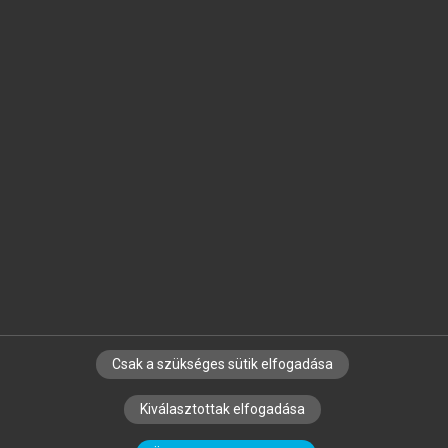
Jelöld meg a számodra fontos részeket, és
készíts
saját
jegyzeteket!
Egyéni előfizetéssel további
MeRSZ+ funkciókat
és
tartalmakat is elérhetsz.
Csak a szükséges sütik elfogadása
SZERZŐKNEK
CÉGEKNEK
KÖNYVTÁROSOKNAK
Kiválasztottak elfogadása
SZERKESZTÉSI ÉS LEKTORÁLÁSI ALAPELVEK