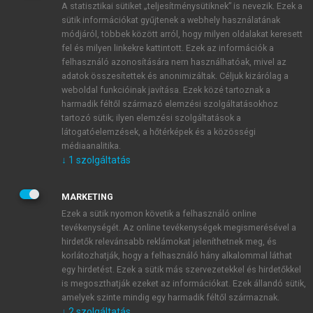
A statisztikai sütiket „teljesítménysütiknek” is nevezik. Ezek a
sütik információkat gyűjtenek a webhely használatának
módjáról, többek között arról, hogy milyen oldalakat keresett
ÚJ FIÓK LÉTREHOZÁSA
fel és milyen linkekre kattintott. Ezek az információk a
1 óra díjmentes hozzáférés
felhasználó azonosítására nem használhatóak, mivel az
adatok összesítettek és anonimizáltak. Céljuk kizárólag a
weboldal funkcióinak javítása. Ezek közé tartoznak a
E-MAIL-CÍM
harmadik féltől származó elemzési szolgáltatásokhoz
tartozó sütik; ilyen elemzési szolgáltatások a
látogatóelemzések, a hőtérképek és a közösségi
NÉV
médiaanalitika.
↓
1
szolgáltatás
JELSZÓ
MARKETING
Ezek a sütik nyomon követik a felhasználó online
tevékenységét. Az online tevékenységek megismerésével a
JELSZÓ ÚJRA
hirdetők relevánsabb reklámokat jeleníthetnek meg, és
korlátozhatják, hogy a felhasználó hány alkalommal láthat
egy hirdetést. Ezek a sütik más szervezetekkel és hirdetőkkel
is megoszthatják ezeket az információkat. Ezek állandó sütik,
Kérek értesítést a MeRSZ újdonságairól, akcióiról.
amelyek szinte mindig egy harmadik féltől származnak.
↓
2
szolgáltatás