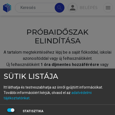
person
search
menu
BELÉPÉS
PRÓBAIDŐSZAK
ELINDÍTÁSA
A tartalom megtekintéséhez lépj be a saját fiókoddal, iskolai
azonosítóddal vagy új felhasználóként.
Új felhasználóként
1 óra díjmentes hozzáférésre
vagy
jogosult.
SÜTIK LISTÁJA
A próbaidőszak elindításához,
jelentkezz
be meglévő
fiókoddal,
vagy hozz létre új fiókot.
Itt láthatja és testreszabhatja az önről gyűjtött információkat.
További információért kérjük, olvasd el az
adatvédelmi
A regisztráció után a
próbaidőszak
automatikusan
elindul.
tájékoztatónkat
.
BELÉPÉS SAJÁT FIÓKKAL
STATISZTIKA