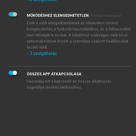
Kérek értesítést az Akadémiai Kiadó Zrt. újdonságairól,
akcióiról.
MŰKÖDÉSHEZ ELENGEDHETETLEN
(mindig szükséges)
Az
Adatkezelési tájékoztatóban
foglaltakat tudomásul
veszem és elfogadom.
Ezek a sütik elengedhetetlenek az oldalunkon történő
Az
Általános vásárlási feltételeket
, valamint a
szotar.net
és a
böngészéshez,a funkciók használatához, és a felhasználók
mersz.hu
oldalak licencszerződéseiben foglaltakat
nem tilthatják le azokat. A feltétlenül szükséges sütik közé
tudomásul veszem és elfogadom.
tartoznak többek között a személyre szabott beállításokat
kezelő sütik.
↓
3
szolgáltatás
KIPRÓBÁLOM
ÖSSZES APP ÁTKAPCSOLÁSA
Használja ezt a kapcsolót az összes alkalmazás
engedélyezéséhez/letiltásához.
MIÉRT ÉRDEMES A MERSZ ONLINE
OKOSKÖNYVTÁRAT HASZNÁLNI?