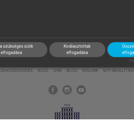
nyokat, hogy bármikor azonnal
részeket, és
készíts
saj
hozzájuk férhess!
jegyzeteket!
a szükséges sütik
Kiválasztottak
Összes
elfogadása
elfogadása
elfog
KNAK
SZERKESZTÉSI ÉS LEKTORÁLÁSI ALAPELVEK
MI – ÁLTALÁNOS
Pow
ICENCSZERZŐDÉS
SÚGÓ
GYIK
BLOG
RÓLUNK
SÜTI BEÁLLÍTÁS