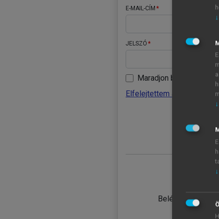
h
E-MAIL-CÍM
↓
JELSZÓ
E
m
a
Maradjon belépve
h
Elfelejtettem a jelszavamat
m
↓
BELÉ
M
E
h
t
↓
TANULÓ
Belépés intézmén
Ö
H