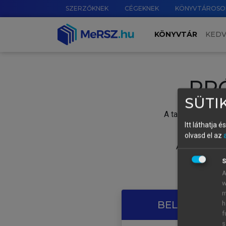
SZERZŐKNEK
CÉGEKNEK
KÖNYVTÁROSO
KÖNYVTÁR
KED
PR
SÜTIK
A tartalom megtek
Itt láthatja 
olvasd el az
A próbaidősza
S
A
w
m
BELÉPÉS SAJ
h
f
s