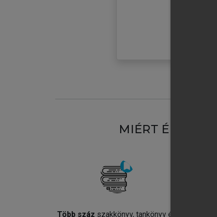
MIÉRT ÉRDEME
Több száz
szakkönyv, tankönyv és
Jel