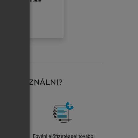
erződéseiben foglaltakat
ogadom.
ÓBÁLOM
AT HASZNÁLNI?
ntos
Egyéni előfizetéssel további