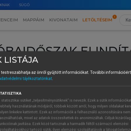
KNAK
SÚGÓ
VENCEIM
MAPPÁIM
KIVONATAIM
LETÖLTÉSEIM
ÓBAIDŐSZAK ELINDÍT
 LISTÁJA
intéséhez lépj be a saját fiókoddal, iskolai azonosítóddal vagy ú
és testreszabhatja az önről gyűjtött információkat.
További információért 
Új felhasználóként
1 óra díjmentes hozzáférésre
vagy jogosult
adatvédelmi tájékoztatónkat
.
k elindításához,
jelentkezz
be meglévő fiókoddal,
vagy hozz lé
A regisztráció után a
próbaidőszak
automatikusan
elindul.
TATISZTIKA
 statisztikai sütiket „teljesítménysütiknek” is nevezik. Ezek a sütik információka
ebhely használatának módjáról, többek között arról, hogy milyen oldalakat kere
ilyen linkekre kattintott. Ezek az információk a felhasználó azonosítására nem
ÚJ FIÓK 
ÁT FIÓKKAL
asználhatóak, mivel az adatok összesítettek és anonimizáltak. Céljuk kizáróla
1 óra díjme
unkcióinak javítása. Ezek közé tartoznak a harmadik féltől származó elemzési
zolgáltatásokhoz tartozó sütik; ilyen elemzési szolgáltatások a látogatóelemz