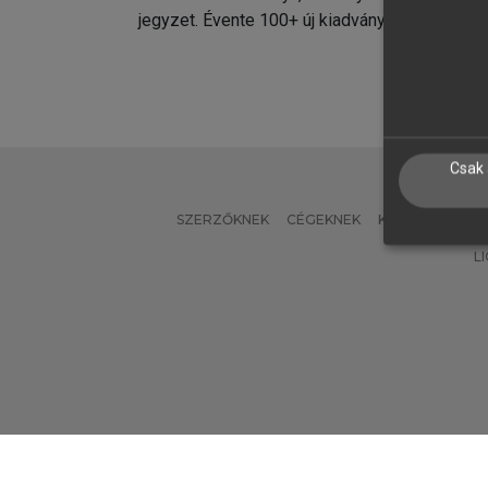
jegyzet. Évente 100+ új kiadvány.
kiadvá
Csak 
SZERZŐKNEK
CÉGEKNEK
KÖNYVTÁROSO
L
Verzió: 2.7.2