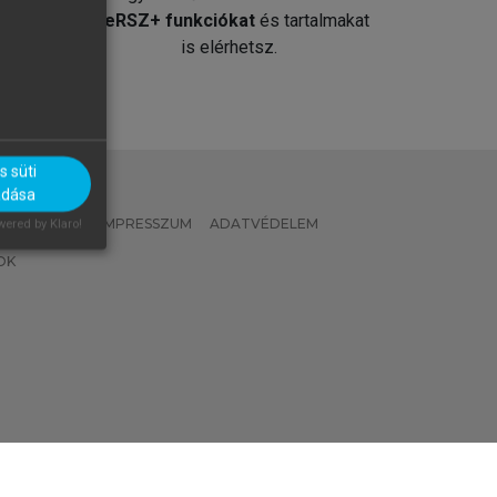
át
MeRSZ+ funkciókat
és tartalmakat
is elérhetsz.
 süti
adása
 IRÁNYELVEK
IMPRESSZUM
ADATVÉDELEM
ered by Klaro!
OK