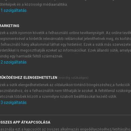
őtérképek és a közösségi médiaanalitika.
E-MAIL-CÍM
1
szolgáltatás
MARKETING
NÉV
zek a sütik nyomon követik a felhasználó online tevékenységét. Az online tev
egismerésével a hirdetők relevánsabb reklámokat jeleníthetnek meg, és korlát
 felhasználó hány alkalommal láthat egy hirdetést. Ezek a sütik más szervezete
JELSZÓ
irdetőkkel is megoszthatják ezeket az információkat. Ezek állandó sütik, amely
indig egy harmadik féltől származnak.
2
szolgáltatás
JELSZÓ ÚJRA
PÉS
ŰKÖDÉSHEZ ELENGEDHETETLEN
(mindig szükséges)
zek a sütik elengedhetetlenek az oldalunkon történő böngészéshez,a funkciók
asználatához, és a felhasználók nem tilthatják le azokat. A feltétlenül szükség
Kérek értesítést a MeRSZ új
artoznak többek között a személyre szabott beállításokat kezelő sütik.
Kérek értesítést az Akadémi
3
szolgáltatás
akcióiról.
 VAGY?
Az
Adatkezelési tájékozta
yi azonosítóval
veszem és elfogadom.
SSZES APP ÁTKAPCSOLÁSA
Az
Általános vásárlási felt
asználja ezt a kapcsolót az összes alkalmazás engedélyezéséhez/letiltásáho