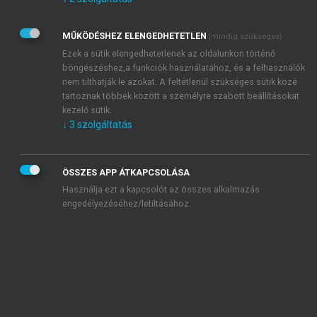
Kérek értesítést az Akadémiai Kiadó Zrt. újdonságairól,
akcióiról.
MŰKÖDÉSHEZ ELENGEDHETETLEN
(mindig szükséges)
Az
Adatkezelési tájékoztatóban
foglaltakat tudomásul
veszem és elfogadom.
Ezek a sütik elengedhetetlenek az oldalunkon történő
Az
Általános vásárlási feltételeket
, valamint a
szotar.net
és a
böngészéshez,a funkciók használatához, és a felhasználók
mersz.hu
oldalak licencszerződéseiben foglaltakat
nem tilthatják le azokat. A feltétlenül szükséges sütik közé
tudomásul veszem és elfogadom.
tartoznak többek között a személyre szabott beállításokat
kezelő sütik.
↓
3
szolgáltatás
KIPRÓBÁLOM
ÖSSZES APP ÁTKAPCSOLÁSA
Használja ezt a kapcsolót az összes alkalmazás
engedélyezéséhez/letiltásához.
MIÉRT ÉRDEMES A MERSZ ONLINE
OKOSKÖNYVTÁRAT HASZNÁLNI?