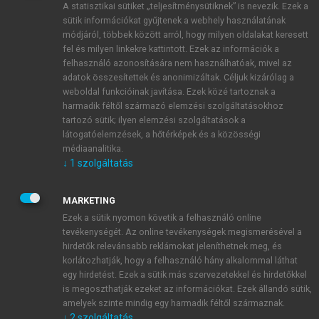
A statisztikai sütiket „teljesítménysütiknek” is nevezik. Ezek a
sütik információkat gyűjtenek a webhely használatának
módjáról, többek között arról, hogy milyen oldalakat keresett
ÚJ FIÓK LÉTREHOZÁSA
fel és milyen linkekre kattintott. Ezek az információk a
1 óra díjmentes hozzáférés
felhasználó azonosítására nem használhatóak, mivel az
adatok összesítettek és anonimizáltak. Céljuk kizárólag a
weboldal funkcióinak javítása. Ezek közé tartoznak a
E-MAIL-CÍM
harmadik féltől származó elemzési szolgáltatásokhoz
tartozó sütik; ilyen elemzési szolgáltatások a
látogatóelemzések, a hőtérképek és a közösségi
NÉV
médiaanalitika.
↓
1
szolgáltatás
JELSZÓ
MARKETING
Ezek a sütik nyomon követik a felhasználó online
tevékenységét. Az online tevékenységek megismerésével a
JELSZÓ ÚJRA
hirdetők relevánsabb reklámokat jeleníthetnek meg, és
korlátozhatják, hogy a felhasználó hány alkalommal láthat
egy hirdetést. Ezek a sütik más szervezetekkel és hirdetőkkel
is megoszthatják ezeket az információkat. Ezek állandó sütik,
Kérek értesítést a MeRSZ újdonságairól, akcióiról.
amelyek szinte mindig egy harmadik féltől származnak.
↓
2
szolgáltatás