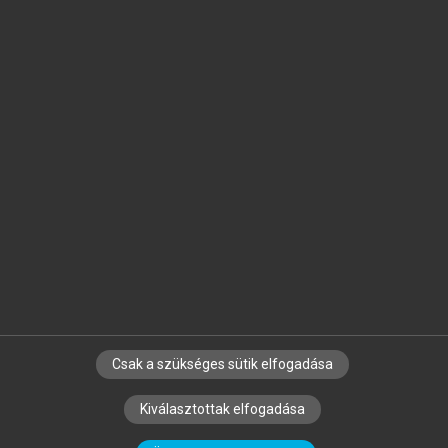
Jelöld meg a számodra fontos részeket, és
készíts
saját
jegyzeteket!
Egyéni előfizetéssel további
MeRSZ+ funkciókat
és
tartalmakat is elérhetsz.
Csak a szükséges sütik elfogadása
SZERZŐKNEK
CÉGEKNEK
KÖNYVTÁROSOKNAK
Kiválasztottak elfogadása
SZERKESZTÉSI ÉS LEKTORÁLÁSI ALAPELVEK