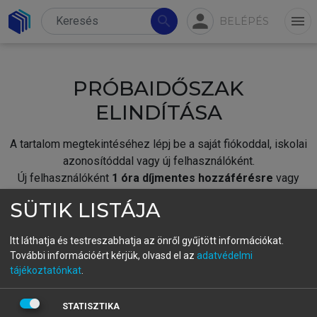
person
search
menu
BELÉPÉS
PRÓBAIDŐSZAK
ELINDÍTÁSA
A tartalom megtekintéséhez lépj be a saját fiókoddal, iskolai
azonosítóddal vagy új felhasználóként.
Új felhasználóként
1 óra díjmentes hozzáférésre
vagy
jogosult.
SÜTIK LISTÁJA
A próbaidőszak elindításához,
jelentkezz
be meglévő
fiókoddal,
vagy hozz létre új fiókot.
Itt láthatja és testreszabhatja az önről gyűjtött információkat.
További információért kérjük, olvasd el az
adatvédelmi
A regisztráció után a
próbaidőszak
automatikusan
elindul.
tájékoztatónkat
.
BELÉPÉS SAJÁT FIÓKKAL
STATISZTIKA