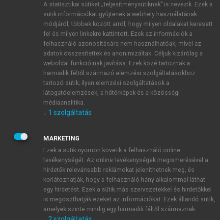
A statisztikai sütiket „teljesítménysütiknek” is nevezik. Ezek a
sütik információkat gyűjtenek a webhely használatának
módjáról, többek között arról, hogy milyen oldalakat keresett
ÚJ FIÓK LÉTREHOZÁSA
fel és milyen linkekre kattintott. Ezek az információk a
1 óra díjmentes hozzáférés
felhasználó azonosítására nem használhatóak, mivel az
adatok összesítettek és anonimizáltak. Céljuk kizárólag a
weboldal funkcióinak javítása. Ezek közé tartoznak a
E-MAIL-CÍM
harmadik féltől származó elemzési szolgáltatásokhoz
tartozó sütik; ilyen elemzési szolgáltatások a
látogatóelemzések, a hőtérképek és a közösségi
NÉV
médiaanalitika.
↓
1
szolgáltatás
JELSZÓ
MARKETING
Ezek a sütik nyomon követik a felhasználó online
tevékenységét. Az online tevékenységek megismerésével a
JELSZÓ ÚJRA
hirdetők relevánsabb reklámokat jeleníthetnek meg, és
korlátozhatják, hogy a felhasználó hány alkalommal láthat
egy hirdetést. Ezek a sütik más szervezetekkel és hirdetőkkel
is megoszthatják ezeket az információkat. Ezek állandó sütik,
Kérek értesítést a MeRSZ újdonságairól, akcióiról.
amelyek szinte mindig egy harmadik féltől származnak.
↓
2
szolgáltatás