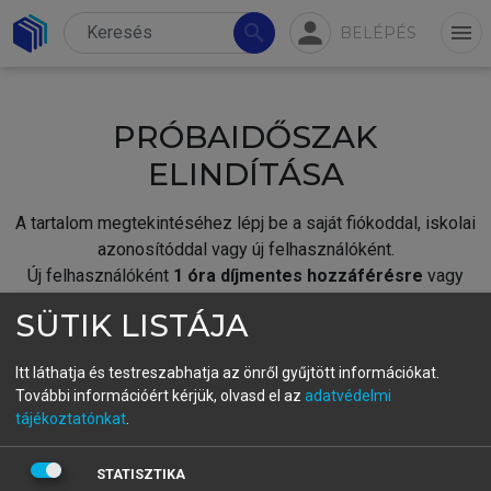
person
search
menu
BELÉPÉS
PRÓBAIDŐSZAK
ELINDÍTÁSA
A tartalom megtekintéséhez lépj be a saját fiókoddal, iskolai
azonosítóddal vagy új felhasználóként.
Új felhasználóként
1 óra díjmentes hozzáférésre
vagy
jogosult.
SÜTIK LISTÁJA
A próbaidőszak elindításához,
jelentkezz
be meglévő
fiókoddal,
vagy hozz létre új fiókot.
Itt láthatja és testreszabhatja az önről gyűjtött információkat.
További információért kérjük, olvasd el az
adatvédelmi
A regisztráció után a
próbaidőszak
automatikusan
elindul.
tájékoztatónkat
.
BELÉPÉS SAJÁT FIÓKKAL
STATISZTIKA