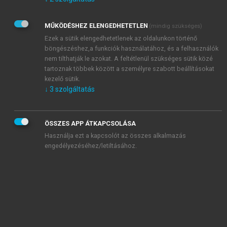
Kérek értesítést az Akadémiai Kiadó Zrt. újdonságairól,
akcióiról.
MŰKÖDÉSHEZ ELENGEDHETETLEN
(mindig szükséges)
Az
Adatkezelési tájékoztatóban
foglaltakat tudomásul
veszem és elfogadom.
Ezek a sütik elengedhetetlenek az oldalunkon történő
Az
Általános vásárlási feltételeket
, valamint a
szotar.net
és a
böngészéshez,a funkciók használatához, és a felhasználók
mersz.hu
oldalak licencszerződéseiben foglaltakat
nem tilthatják le azokat. A feltétlenül szükséges sütik közé
tudomásul veszem és elfogadom.
tartoznak többek között a személyre szabott beállításokat
kezelő sütik.
↓
3
szolgáltatás
KIPRÓBÁLOM
ÖSSZES APP ÁTKAPCSOLÁSA
Használja ezt a kapcsolót az összes alkalmazás
engedélyezéséhez/letiltásához.
MIÉRT ÉRDEMES A MERSZ ONLINE
OKOSKÖNYVTÁRAT HASZNÁLNI?