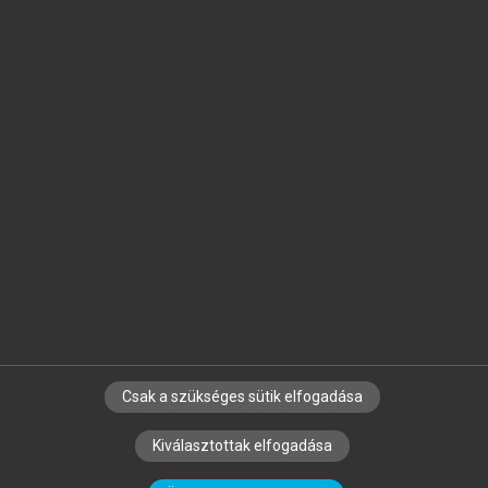
Jelöld meg a számodra fontos részeket, és
készíts
saját
jegyzeteket!
Egyéni előfizetéssel további
MeRSZ+ funkciókat
és
tartalmakat is elérhetsz.
Csak a szükséges sütik elfogadása
SZERZŐKNEK
CÉGEKNEK
KÖNYVTÁROSOKNAK
Kiválasztottak elfogadása
SZERKESZTÉSI ÉS LEKTORÁLÁSI ALAPELVEK