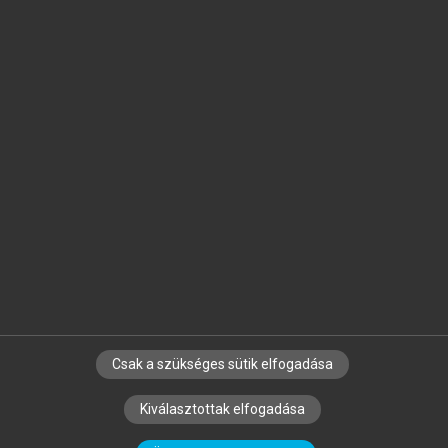
Jelöld meg a számodra fontos részeket, és
készíts
saját
jegyzeteket!
Egyéni előfizetéssel további
MeRSZ+ funkciókat
és
tartalmakat is elérhetsz.
Csak a szükséges sütik elfogadása
SZERZŐKNEK
CÉGEKNEK
KÖNYVTÁROSOKNAK
Kiválasztottak elfogadása
SZERKESZTÉSI ÉS LEKTORÁLÁSI ALAPELVEK