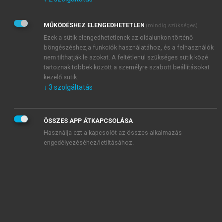
Kérek értesítést az Akadémiai Kiadó Zrt. újdonságairól,
akcióiról.
MŰKÖDÉSHEZ ELENGEDHETETLEN
(mindig szükséges)
Az
Adatkezelési tájékoztatóban
foglaltakat tudomásul
veszem és elfogadom.
Ezek a sütik elengedhetetlenek az oldalunkon történő
Az
Általános vásárlási feltételeket
, valamint a
szotar.net
és a
böngészéshez,a funkciók használatához, és a felhasználók
mersz.hu
oldalak licencszerződéseiben foglaltakat
nem tilthatják le azokat. A feltétlenül szükséges sütik közé
tudomásul veszem és elfogadom.
tartoznak többek között a személyre szabott beállításokat
kezelő sütik.
↓
3
szolgáltatás
KIPRÓBÁLOM
ÖSSZES APP ÁTKAPCSOLÁSA
Használja ezt a kapcsolót az összes alkalmazás
engedélyezéséhez/letiltásához.
MIÉRT ÉRDEMES A MERSZ ONLINE
OKOSKÖNYVTÁRAT HASZNÁLNI?