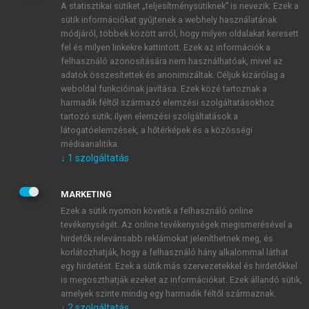
A statisztikai sütiket „teljesítménysütiknek” is nevezik. Ezek a
sütik információkat gyűjtenek a webhely használatának
módjáról, többek között arról, hogy milyen oldalakat keresett
ÚJ FIÓK LÉTREHOZÁSA
fel és milyen linkekre kattintott. Ezek az információk a
1 óra díjmentes hozzáférés
felhasználó azonosítására nem használhatóak, mivel az
adatok összesítettek és anonimizáltak. Céljuk kizárólag a
weboldal funkcióinak javítása. Ezek közé tartoznak a
E-MAIL-CÍM
harmadik féltől származó elemzési szolgáltatásokhoz
tartozó sütik; ilyen elemzési szolgáltatások a
látogatóelemzések, a hőtérképek és a közösségi
NÉV
médiaanalitika.
↓
1
szolgáltatás
JELSZÓ
MARKETING
Ezek a sütik nyomon követik a felhasználó online
tevékenységét. Az online tevékenységek megismerésével a
JELSZÓ ÚJRA
hirdetők relevánsabb reklámokat jeleníthetnek meg, és
korlátozhatják, hogy a felhasználó hány alkalommal láthat
egy hirdetést. Ezek a sütik más szervezetekkel és hirdetőkkel
is megoszthatják ezeket az információkat. Ezek állandó sütik,
Kérek értesítést a MeRSZ újdonságairól, akcióiról.
amelyek szinte mindig egy harmadik féltől származnak.
↓
2
szolgáltatás