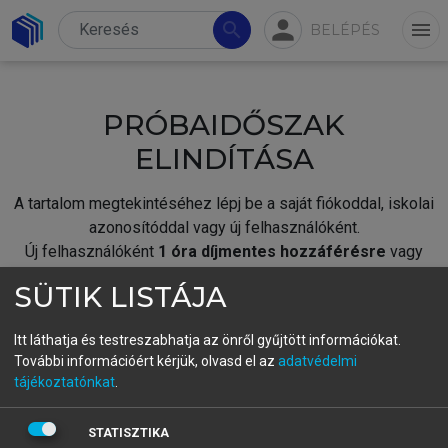
person
search
menu
BELÉPÉS
PRÓBAIDŐSZAK
ELINDÍTÁSA
A tartalom megtekintéséhez lépj be a saját fiókoddal, iskolai
azonosítóddal vagy új felhasználóként.
Új felhasználóként
1 óra díjmentes hozzáférésre
vagy
jogosult.
SÜTIK LISTÁJA
A próbaidőszak elindításához,
jelentkezz
be meglévő
fiókoddal,
vagy hozz létre új fiókot.
Itt láthatja és testreszabhatja az önről gyűjtött információkat.
További információért kérjük, olvasd el az
adatvédelmi
A regisztráció után a
próbaidőszak
automatikusan
elindul.
tájékoztatónkat
.
BELÉPÉS SAJÁT FIÓKKAL
STATISZTIKA