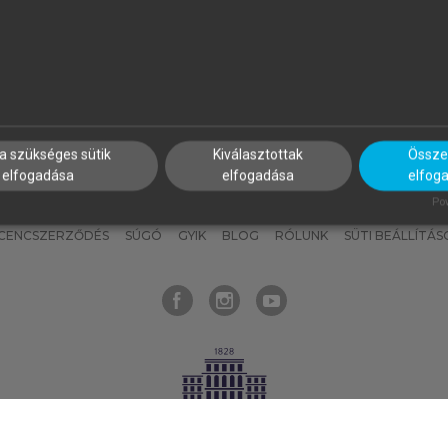
nyokat, hogy bármikor azonnal
részeket, és
készíts
saj
hozzájuk férhess!
jegyzeteket!
a szükséges sütik
Kiválasztottak
Összes
elfogadása
elfogadása
elfog
KNAK
SZERKESZTÉSI ÉS LEKTORÁLÁSI ALAPELVEK
MI – ÁLTALÁNOS
Pow
ICENCSZERZŐDÉS
SÚGÓ
GYIK
BLOG
RÓLUNK
SÜTI BEÁLLÍTÁS