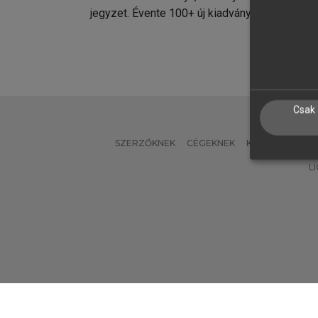
jegyzet. Évente 100+ új kiadvány.
kiadvá
Csak 
SZERZŐKNEK
CÉGEKNEK
KÖNYVTÁROSO
L
Verzió: 2.7.2