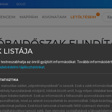
KNAK
SÚGÓ
VENCEIM
MAPPÁIM
KIVONATAIM
LETÖLTÉSEIM
ÓBAIDŐSZAK ELINDÍT
 LISTÁJA
intéséhez lépj be a saját fiókoddal, iskolai azonosítóddal vagy ú
és testreszabhatja az önről gyűjtött információkat.
További információért 
Új felhasználóként
1 óra díjmentes hozzáférésre
vagy jogosult
adatvédelmi tájékoztatónkat
.
k elindításához,
jelentkezz
be meglévő fiókoddal,
vagy hozz lé
A regisztráció után a
próbaidőszak
automatikusan
elindul.
TATISZTIKA
 statisztikai sütiket „teljesítménysütiknek” is nevezik. Ezek a sütik információka
ebhely használatának módjáról, többek között arról, hogy milyen oldalakat kere
ilyen linkekre kattintott. Ezek az információk a felhasználó azonosítására nem
ÚJ FIÓK 
ÁT FIÓKKAL
asználhatóak, mivel az adatok összesítettek és anonimizáltak. Céljuk kizáróla
1 óra díjme
unkcióinak javítása. Ezek közé tartoznak a harmadik féltől származó elemzési
zolgáltatásokhoz tartozó sütik; ilyen elemzési szolgáltatások a látogatóelemz