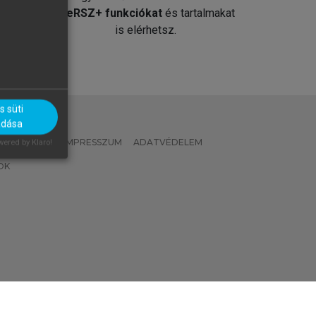
át
MeRSZ+ funkciókat
és tartalmakat
is elérhetsz.
 süti
adása
 IRÁNYELVEK
IMPRESSZUM
ADATVÉDELEM
ered by Klaro!
OK