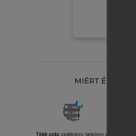
MIÉRT ÉRDEME
Több száz
szakkönyv, tankönyv és
Jel