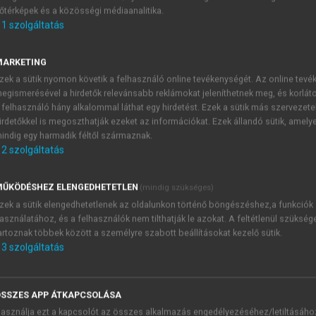
őtérképek és a közösségi médiaanalitika.
E-MAIL-CÍM
1
szolgáltatás
MARKETING
NÉV
zek a sütik nyomon követik a felhasználó online tevékenységét. Az online tev
egismerésével a hirdetők relevánsabb reklámokat jeleníthetnek meg, és korlát
 felhasználó hány alkalommal láthat egy hirdetést. Ezek a sütik más szervezete
JELSZÓ
irdetőkkel is megoszthatják ezeket az információkat. Ezek állandó sütik, amely
indig egy harmadik féltől származnak.
2
szolgáltatás
JELSZÓ ÚJRA
PÉS
ŰKÖDÉSHEZ ELENGEDHETETLEN
(mindig szükséges)
zek a sütik elengedhetetlenek az oldalunkon történő böngészéshez,a funkciók
asználatához, és a felhasználók nem tilthatják le azokat. A feltétlenül szükség
Kérek értesítést a MeRSZ új
artoznak többek között a személyre szabott beállításokat kezelő sütik.
Kérek értesítést az Akadémi
3
szolgáltatás
akcióiról.
 VAGY?
Az
Adatkezelési tájékozta
yi azonosítóval
veszem és elfogadom.
SSZES APP ÁTKAPCSOLÁSA
Az
Általános vásárlási felt
asználja ezt a kapcsolót az összes alkalmazás engedélyezéséhez/letiltásáho