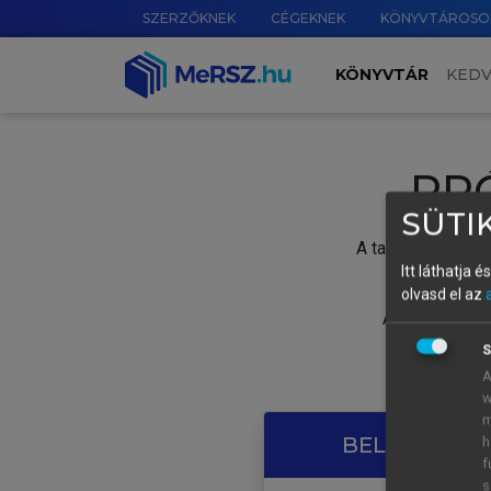
SZERZŐKNEK
CÉGEKNEK
KÖNYVTÁROSO
KÖNYVTÁR
KED
PR
SÜTIK
A tartalom megtek
Itt láthatja 
olvasd el az
A próbaidősza
S
A
w
m
BELÉPÉS SAJ
h
f
s