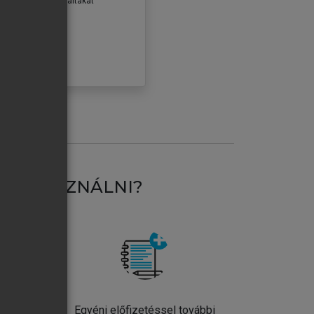
erződéseiben foglaltakat
ogadom.
ÓBÁLOM
AT HASZNÁLNI?
ntos
Egyéni előfizetéssel további