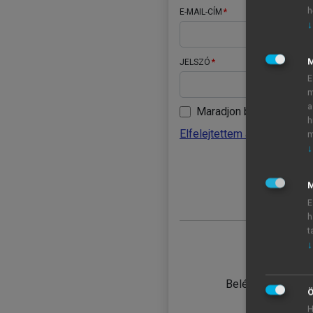
h
E-MAIL-CÍM
↓
JELSZÓ
E
m
a
Maradjon belépve
h
Elfelejtettem a jelszavamat
m
↓
BELÉ
M
E
h
t
↓
TANULÓ
Belépés intézmén
Ö
H