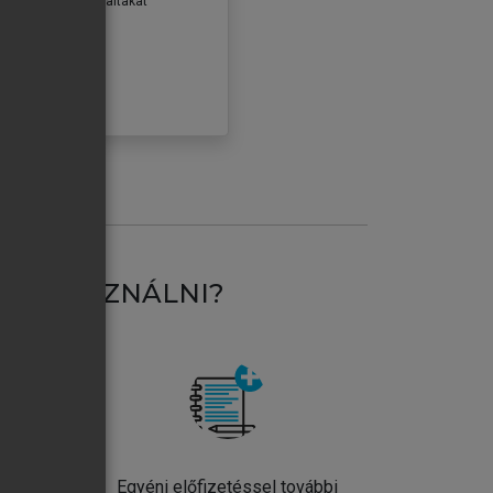
erződéseiben foglaltakat
ogadom.
ÓBÁLOM
AT HASZNÁLNI?
ntos
Egyéni előfizetéssel további