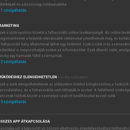
őtérképek és a közösségi médiaanalitika.
E-MAIL-CÍM
1
szolgáltatás
MARKETING
NÉV
zek a sütik nyomon követik a felhasználó online tevékenységét. Az online tev
egismerésével a hirdetők relevánsabb reklámokat jeleníthetnek meg, és korlát
 felhasználó hány alkalommal láthat egy hirdetést. Ezek a sütik más szervezete
JELSZÓ
irdetőkkel is megoszthatják ezeket az információkat. Ezek állandó sütik, amely
indig egy harmadik féltől származnak.
2
szolgáltatás
JELSZÓ ÚJRA
PÉS
ŰKÖDÉSHEZ ELENGEDHETETLEN
(mindig szükséges)
zek a sütik elengedhetetlenek az oldalunkon történő böngészéshez,a funkciók
asználatához, és a felhasználók nem tilthatják le azokat. A feltétlenül szükség
Kérek értesítést a MeRSZ új
artoznak többek között a személyre szabott beállításokat kezelő sütik.
Kérek értesítést az Akadémi
3
szolgáltatás
akcióiról.
 VAGY?
Az
Adatkezelési tájékozta
yi azonosítóval
veszem és elfogadom.
SSZES APP ÁTKAPCSOLÁSA
Az
Általános vásárlási felt
asználja ezt a kapcsolót az összes alkalmazás engedélyezéséhez/letiltásáho