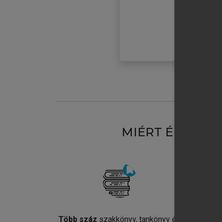
MIÉRT ÉRDEME
Több száz
szakkönyv, tankönyv és
Jel