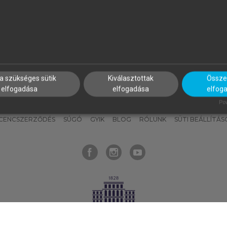
nyokat, hogy bármikor azonnal
részeket, és
készíts
saj
hozzájuk férhess!
jegyzeteket!
a szükséges sütik
Kiválasztottak
Összes
elfogadása
elfogadása
elfog
KNAK
SZERKESZTÉSI ÉS LEKTORÁLÁSI ALAPELVEK
MI – ÁLTALÁNOS
Pow
ICENCSZERZŐDÉS
SÚGÓ
GYIK
BLOG
RÓLUNK
SÜTI BEÁLLÍTÁS