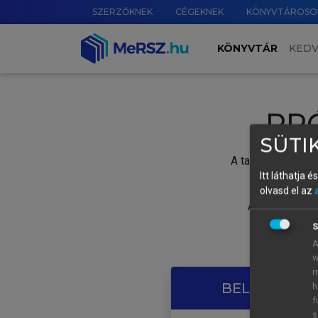
SZERZŐKNEK
CÉGEKNEK
KÖNYVTÁROSO
KÖNYVTÁR
KED
PR
SÜTIK
A tartalom megtek
Itt láthatja 
olvasd el az
A próbaidősza
S
A
w
m
BELÉPÉS SAJ
h
f
s