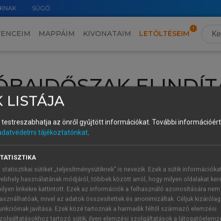
KNAK
SÚGÓ
VENCEIM
MAPPÁIM
KIVONATAIM
LETÖLTÉSEIM
ÓBAIDŐSZAK ELINDÍT
 LISTÁJA
intéséhez lépj be a saját fiókoddal, iskolai azonosítóddal vagy ú
és testreszabhatja az önről gyűjtött információkat.
További információért 
Új felhasználóként
1 óra díjmentes hozzáférésre
vagy jogosult
adatvédelmi tájékoztatónkat
.
k elindításához,
jelentkezz
be meglévő fiókoddal,
vagy hozz lé
A regisztráció után a
próbaidőszak
automatikusan
elindul.
TATISZTIKA
 statisztikai sütiket „teljesítménysütiknek” is nevezik. Ezek a sütik információka
ebhely használatának módjáról, többek között arról, hogy milyen oldalakat kere
ilyen linkekre kattintott. Ezek az információk a felhasználó azonosítására nem
ÚJ FIÓK 
ÁT FIÓKKAL
asználhatóak, mivel az adatok összesítettek és anonimizáltak. Céljuk kizáróla
1 óra díjme
unkcióinak javítása. Ezek közé tartoznak a harmadik féltől származó elemzési
zolgáltatásokhoz tartozó sütik; ilyen elemzési szolgáltatások a látogatóelemz