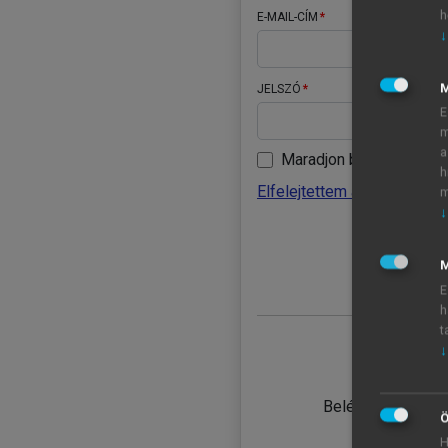
h
E-MAIL-CÍM
↓
JELSZÓ
E
m
a
Maradjon belépve
h
Elfelejtettem a jelszavamat
m
↓
BELÉ
M
E
h
t
↓
TANULÓ
Belépés intézmén
Ö
H