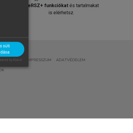
át
MeRSZ+ funkciókat
és tartalmakat
is elérhetsz.
 süti
adása
 IRÁNYELVEK
IMPRESSZUM
ADATVÉDELEM
ered by Klaro!
OK