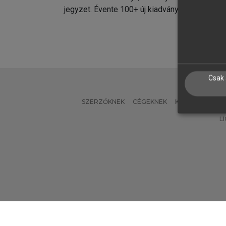
jegyzet. Évente 100+ új kiadvány.
kiadvá
Csak 
SZERZŐKNEK
CÉGEKNEK
KÖNYVTÁROSO
L
Verzió: 2.7.2