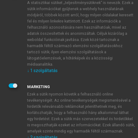
A statisztikai sütiket „teljesítménysütiknek” is nevezik. Ezek a
sütik információkat gyűjtenek a webhely használatának
módjáról, többek között arról, hogy milyen oldalakat keresett
ÚJ FIÓK LÉTREHOZÁSA
fel és milyen linkekre kattintott. Ezek az információk a
1 óra díjmentes hozzáférés
felhasználó azonosítására nem használhatóak, mivel az
adatok összesítettek és anonimizáltak. Céljuk kizárólag a
weboldal funkcióinak javítása. Ezek közé tartoznak a
E-MAIL-CÍM
harmadik féltől származó elemzési szolgáltatásokhoz
tartozó sütik; ilyen elemzési szolgáltatások a
látogatóelemzések, a hőtérképek és a közösségi
NÉV
médiaanalitika.
↓
1
szolgáltatás
JELSZÓ
MARKETING
Ezek a sütik nyomon követik a felhasználó online
tevékenységét. Az online tevékenységek megismerésével a
JELSZÓ ÚJRA
hirdetők relevánsabb reklámokat jeleníthetnek meg, és
korlátozhatják, hogy a felhasználó hány alkalommal láthat
egy hirdetést. Ezek a sütik más szervezetekkel és hirdetőkkel
is megoszthatják ezeket az információkat. Ezek állandó sütik,
Kérek értesítést a MeRSZ újdonságairól, akcióiról.
amelyek szinte mindig egy harmadik féltől származnak.
↓
2
szolgáltatás