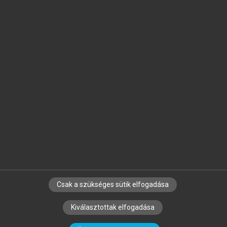
Jelöld meg a számodra fontos részeket, és
készíts
saját
jegyzeteket!
Egyéni előfizetéssel további
MeRSZ+ funkciókat
és
tartalmakat is elérhetsz.
Csak a szükséges sütik elfogadása
SZERZŐKNEK
CÉGEKNEK
KÖNYVTÁROSOKNAK
Kiválasztottak elfogadása
SZERKESZTÉSI ÉS LEKTORÁLÁSI ALAPELVEK