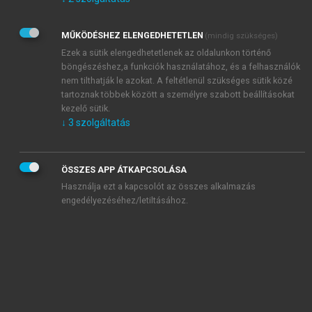
Kérek értesítést az Akadémiai Kiadó Zrt. újdonságairól,
akcióiról.
MŰKÖDÉSHEZ ELENGEDHETETLEN
(mindig szükséges)
Az
Adatkezelési tájékoztatóban
foglaltakat tudomásul
veszem és elfogadom.
Ezek a sütik elengedhetetlenek az oldalunkon történő
Az
Általános vásárlási feltételeket
, valamint a
szotar.net
és a
böngészéshez,a funkciók használatához, és a felhasználók
mersz.hu
oldalak licencszerződéseiben foglaltakat
nem tilthatják le azokat. A feltétlenül szükséges sütik közé
tudomásul veszem és elfogadom.
tartoznak többek között a személyre szabott beállításokat
kezelő sütik.
↓
3
szolgáltatás
KIPRÓBÁLOM
ÖSSZES APP ÁTKAPCSOLÁSA
Használja ezt a kapcsolót az összes alkalmazás
engedélyezéséhez/letiltásához.
MIÉRT ÉRDEMES A MERSZ ONLINE
OKOSKÖNYVTÁRAT HASZNÁLNI?