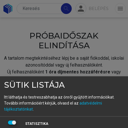
person
search
menu
BELÉPÉS
PRÓBAIDŐSZAK
ELINDÍTÁSA
A tartalom megtekintéséhez lépj be a saját fiókoddal, iskolai
azonosítóddal vagy új felhasználóként.
Új felhasználóként
1 óra díjmentes hozzáférésre
vagy
jogosult.
SÜTIK LISTÁJA
A próbaidőszak elindításához,
jelentkezz
be meglévő
fiókoddal,
vagy hozz létre új fiókot.
Itt láthatja és testreszabhatja az önről gyűjtött információkat.
További információért kérjük, olvasd el az
adatvédelmi
A regisztráció után a
próbaidőszak
automatikusan
elindul.
tájékoztatónkat
.
BELÉPÉS SAJÁT FIÓKKAL
STATISZTIKA