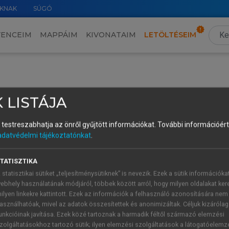
KNAK
SÚGÓ
VENCEIM
MAPPÁIM
KIVONATAIM
LETÖLTÉSEIM
tkezésének időpontja és a teljesí
 LISTÁJA
és testreszabhatja az önről gyűjtött információkat.
További információért 
adatvédelmi tájékoztatónkat
.
TATISZTIKA
TARTALOMJEGYZÉK
 statisztikai sütiket „teljesítménysütiknek” is nevezik. Ezek a sütik információka
ebhely használatának módjáról, többek között arról, hogy milyen oldalakat kere
 áfakötelezettség keletkezésének időpontja és a teljesítés hel
ilyen linkekre kattintott. Ezek az információk a felhasználó azonosítására nem
asználhatóak, mivel az adatok összesítettek és anonimizáltak. Céljuk kizáróla
presszum
unkcióinak javítása. Ezek közé tartoznak a harmadik féltől származó elemzési
gszabályi rövidítések
zolgáltatásokhoz tartozó sütik; ilyen elemzési szolgáltatások a látogatóelemz