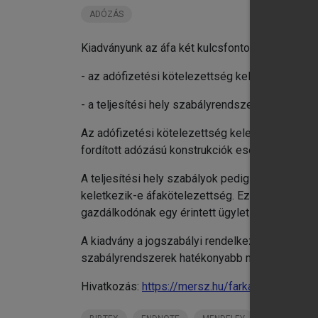
ADÓZÁS
Kiadványunk az áfa két kulcsfontosságú területé
- az adófizetési kötelezettség keletkezésének i
- a teljesítési hely szabályrendszerét.
Az adófizetési kötelezettség keletkezésének nap
fordított adózású konstrukciók esetén az általa 
A teljesítési hely szabályok pedig azt rendezi
keletkezik-e áfakötelezettség. Ez utóbbi kérdé
gazdálkodónak egy érintett ügylet vonatkozásá
A kiadvány a jogszabályi rendelkezések részlet
szabályrendszerek hatékonyabb megértésében
Hivatkozás:
https://mersz.hu/farkas-az-afa-kot