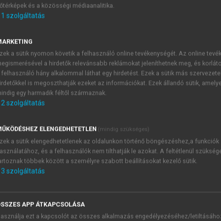
 áfakötelezettség keletkezésének időpontja
őtérképek és a közösségi médiaanalitika.
1
szolgáltatás
teljesítési hely szabályai az áfa rendszerében
MARKETING
zek a sütik nyomon követik a felhasználó online tevékenységét. Az online tev
egismerésével a hirdetők relevánsabb reklámokat jeleníthetnek meg, és korlát
 felhasználó hány alkalommal láthat egy hirdetést. Ezek a sütik más szervezete
irdetőkkel is megoszthatják ezeket az információkat. Ezek állandó sütik, amely
indig egy harmadik féltől származnak.
2
szolgáltatás
ŰKÖDÉSHEZ ELENGEDHETETLEN
(mindig szükséges)
zek a sütik elengedhetetlenek az oldalunkon történő böngészéshez,a funkciók
asználatához, és a felhasználók nem tilthatják le azokat. A feltétlenül szükség
artoznak többek között a személyre szabott beállításokat kezelő sütik.
3
szolgáltatás
SSZES APP ÁTKAPCSOLÁSA
asználja ezt a kapcsolót az összes alkalmazás engedélyezéséhez/letiltásáho