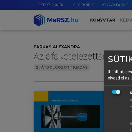
SZERZŐKNEK
CÉGEKNEK
KÖNYVTÁROSO
KÖNYVTÁR
KED
FARKAS ALEXANDRA
Az áfakötelezettség kele
SÜTIK
2., ÁTDOLGOZOTT KIADÁS
Itt láthatja 
olvasd el az
S
A
w
Az
m
h
Im
f
Jo
s