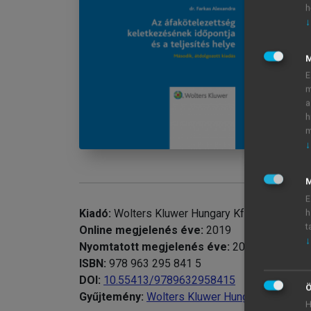
chevron_right
Az
h
↓
chevron_right
A 
E
m
a
h
m
↓
M
E
Kiadó:
Wolters Kluwer Hungary Kft.
h
t
Online megjelenés éve:
2019
↓
Nyomtatott megjelenés éve:
2017
ISBN:
978 963 295 841 5
DOI:
10.55413/9789632958415
Ö
Gyűjtemény:
Wolters Kluwer Hungary
H