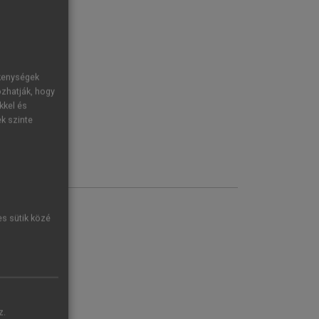
ékenységek
ozhatják, hogy
kkel és
ek szinte
es sütik közé
z.