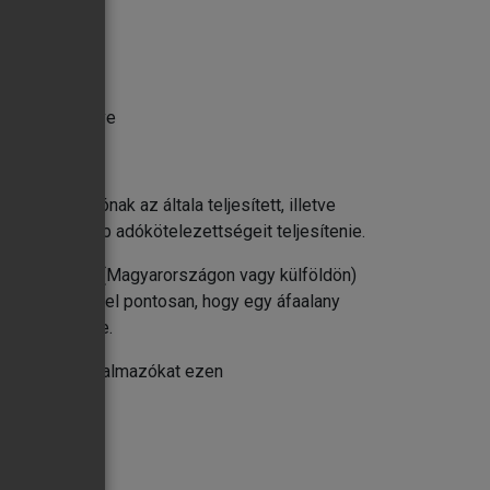
ályokat, illetve
gazdálkodónak az általa teljesített, illetve
, illetve egyéb adókötelezettségeit teljesítenie.
mely országban (Magyarországon vagy külföldön)
ében dönthető el pontosan, hogy egy áfaalany
kötelezettsége.
segíti a jogalkalmazókat ezen