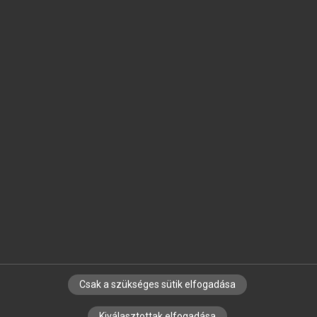
arrow_circle_left
arrow_circle_right
IA
RAJECZKY BENJAMIN (SZERK.)
Magyarország zenetörténete I.
Csak a szükséges sütik elfogadása
Kiválasztottak elfogadása