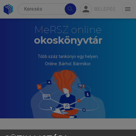
person
search
menu
BELÉPÉS
MeRSZ online
okoskönyvtár
Több száz tankönyv egy helyen.
Online. Bárhol. Bármikor.
CSOMASZ TÓTH KÁLMÁN, FERENCZI ILONA (SAJTÓ