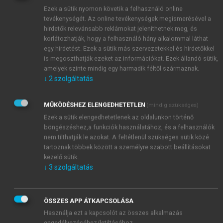
halottasokban is szerepel. Újabban REF 1921, 336.,
Ezek a sütik nyomon követik a felhasználó online
JUG ref. (1939), 328., REF 1948, 400. sz.
tevékenységét. Az online tevékenységek megismerésével a
hirdetők relevánsabb reklámokat jeleníthetnek meg, és
korlátozhatják, hogy a felhasználó hány alkalommal láthat
egy hirdetést. Ezek a sütik más szervezetekkel és hirdetőkkel
is megoszthatják ezeket az információkat. Ezek állandó sütik,
amelyek szinte mindig egy harmadik féltől származnak.
↓
2
szolgáltatás
MŰKÖDÉSHEZ ELENGEDHETETLEN
(mindig szükséges)
Ezek a sütik elengedhetetlenek az oldalunkon történő
böngészéshez,a funkciók használatához, és a felhasználók
nem tilthatják le azokat. A feltétlenül szükséges sütik közé
tartoznak többek között a személyre szabott beállításokat
kezelő sütik.
↓
3
szolgáltatás
ÖSSZES APP ÁTKAPCSOLÁSA
Használja ezt a kapcsolót az összes alkalmazás
engedélyezéséhez/letiltásához.