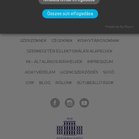
Összes süti elfogadása
Powered by Klaro!
SZERZŐKNEK
CÉGEKNEK
KÖNYVTÁROSOKNAK
SZERKESZTÉSI ÉS LEKTORÁLÁSI ALAPELVEK
MI – ÁLTALÁNOS IRÁNYELVEK
IMPRESSZUM
ADATVÉDELEM
LICENCSZERZŐDÉS
SÚGÓ
GYIK
BLOG
RÓLUNK
SÜTI BEÁLLÍTÁSOK