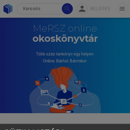
person
search
menu
BELÉPÉS
MeRSZ online
okoskönyvtár
Több száz tankönyv egy helyen.
Online. Bárhol. Bármikor.
CSOMASZ TÓTH KÁLMÁN, FERENCZI ILONA (SAJTÓ