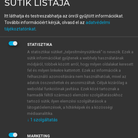
SÜTIK LISTÁJA
ALÁ RENDEZŐ)
A XVI. század magyar
Itt láthatja és testreszabhatja az önről gyűjtött információkat.
További információért kérjük, olvasd el az
adatvédelmi
dallamai
tájékoztatónkat
.
STATISZTIKA
menu_book
OLVASÁS
A statisztikai sütiket „teljesítménysütiknek” is nevezik. Ezek a
sütik információkat gyűjtenek a webhely használatának
módjáról, többek között arról, hogy milyen oldalakat keresett
fel és milyen linkekre kattintott. Ezek az információk a
Sz:
Aurelius Prudentius Clemens IV. századi latin
felhasználó azonosítására nem használhatóak, mivel az
adatok összesítettek és anonimizáltak. Céljuk kizárólag a
himnuszköltő „Jam moesta quiesce quaerela”
weboldal funkcióinak javítása. Ezek közé tartoznak a
kezdetű énekének ismeretlen kéztől eredő átültetése.
harmadik féltől származó elemzési szolgáltatásokhoz
– BO CCLI/b nj.-e az előző „Jer temessük el az
tartozó sütik; ilyen elemzési szolgáltatások a
testet” dallamára utal; ugyanannak a budapesti MTA-
látogatóelemzések, a hőtérképek és a közösségi
könyvtári példányában a margón kézírásos bejegyzés
médiaanalitika.
↓
1
szolgáltatás
a latin kezdősort idézi. A század folyamán előfordul
még: D 1590, 292., BKz 9/a, BÁ 408., MHal 20/a, DH
1602, 11/a. Ettől kezdve a ref., majd IH óta a kat.
MARKETING