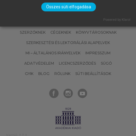
Összes süti elfogadása
Powered by Klaro!
SZERZŐKNEK
CÉGEKNEK
KÖNYVTÁROSOKNAK
SZERKESZTÉSI ÉS LEKTORÁLÁSI ALAPELVEK
MI – ÁLTALÁNOS IRÁNYELVEK
IMPRESSZUM
ADATVÉDELEM
LICENCSZERZŐDÉS
SÚGÓ
GYIK
BLOG
RÓLUNK
SÜTI BEÁLLÍTÁSOK
Verzió: 2.7.2