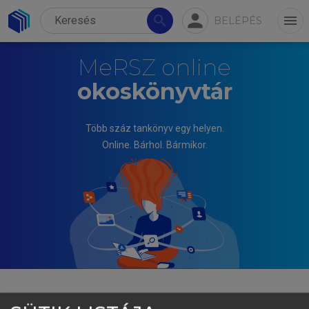
person
search
menu
BELÉPÉS
MeRSZ online
okoskönyvtár
Több száz tankönyv egy helyen.
Online. Bárhol. Bármikor.
CSOMASZ TÓTH KÁLMÁN, FERENCZI ILONA (SAJTÓ