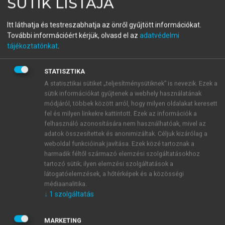
SÜTIK LISTÁJA
ALÁ RENDEZŐ)
A XVI. század magyar
Itt láthatja és testreszabhatja az önről gyűjtött információkat.
További információért kérjük, olvasd el az
adatvédelmi
dallamai
tájékoztatónkat
.
STATISZTIKA
menu_book
OLVASÁS
A statisztikai sütiket „teljesítménysütiknek” is nevezik. Ezek a
sütik információkat gyűjtenek a webhely használatának
módjáról, többek között arról, hogy milyen oldalakat keresett
fel és milyen linkekre kattintott. Ezek az információk a
Sz:
„BVDAI ALI BASA HISTORIAIA” – Tinódi éneke
felhasználó azonosítására nem használhatóak, mivel az
adatok összesítettek és anonimizáltak. Céljuk kizárólag a
valószínűen 1554-ből (Ld. Dézsi 1912, 118. és 121.;
weboldal funkcióinak javítása. Ezek közé tartoznak a
Horváth C. 1899, 494., utóbbi 1553-ra teszi.) –
harmadik féltől származó elemzési szolgáltatásokhoz
Hozzákapcsolódik „ÖRDÖG MATIAS VESZÖDELME”
tartozó sütik; ilyen elemzési szolgáltatások a
(Már halljátok vesztét az Ördög Mátyásnak) –
látogatóelemzések, a hőtérképek és a közösségi
CRONICA L 3/a, ill. M 2/a – Heltai-Cancionale P/b:
médiaanalitika.
↓
1
szolgáltatás
„TÖREC CSASZARNAC GYÖZEDELME, KI ALI
BASſa a Budai Tiſztarto által, nyóltz várat meg vöué,
egy huzomba” címmel. – RMKT III. 90., 95., jegyz.
MARKETING