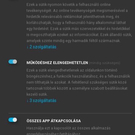
430–435. – Mátray 82–83.
Ezek a sütik nyomon követik a felhasználó online
tevékenységét. Az online tevékenységek megismerésével a
hirdetők relevánsabb reklámokat jeleníthetnek meg, és
korlátozhatják, hogy a felhasználó hány alkalommal láthat
egy hirdetést. Ezek a sütik más szervezetekkel és hirdetőkkel
is megoszthatják ezeket az információkat. Ezek állandó sütik,
amelyek szinte mindig egy harmadik féltől származnak.
↓
2
szolgáltatás
MŰKÖDÉSHEZ ELENGEDHETETLEN
(mindig szükséges)
Ezek a sütik elengedhetetlenek az oldalunkon történő
böngészéshez,a funkciók használatához, és a felhasználók
nem tilthatják le azokat. A feltétlenül szükséges sütik közé
tartoznak többek között a személyre szabott beállításokat
kezelő sütik.
↓
3
szolgáltatás
ÖSSZES APP ÁTKAPCSOLÁSA
Használja ezt a kapcsolót az összes alkalmazás
engedélyezéséhez/letiltásához.