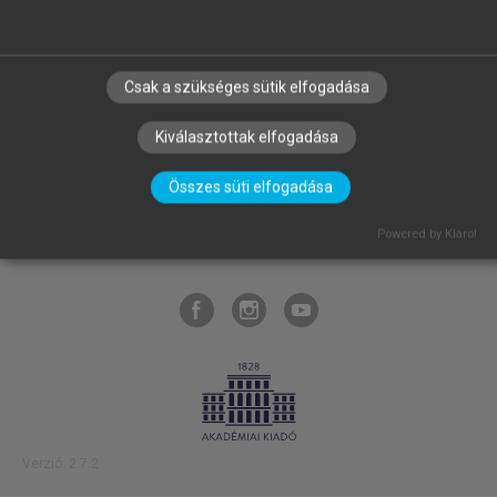
Csak a szükséges sütik elfogadása
SZERZŐKNEK
CÉGEKNEK
KÖNYVTÁROSOKNAK
SZERKESZTÉSI ÉS LEKTORÁLÁSI ALAPELVEK
Kiválasztottak elfogadása
MI – ÁLTALÁNOS IRÁNYELVEK
IMPRESSZUM
Összes süti elfogadása
ADATVÉDELEM
LICENCSZERZŐDÉS
SÚGÓ
Powered by Klaro!
GYIK
BLOG
RÓLUNK
SÜTI BEÁLLÍTÁSOK
Verzió: 2.7.2