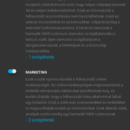
módjáról, többek között arról, hogy milyen oldalakat keresett
fel és milyen linkekre kattintott. Ezek az információk a
felhasználó azonosítására nem használhatóak, mivel az
adatok összesítettek és anonimizáltak. Céljuk kizárólag a
weboldal funkcióinak javítása. Ezek közé tartoznak a
harmadik féltől származó elemzési szolgáltatásokhoz
tartozó sütik; ilyen elemzési szolgáltatások a
látogatóelemzések, a hőtérképek és a közösségi
médiaanalitika.
↓
1
szolgáltatás
MARKETING
Ezek a sütik nyomon követik a felhasználó online
tevékenységét. Az online tevékenységek megismerésével a
hirdetők relevánsabb reklámokat jeleníthetnek meg, és
korlátozhatják, hogy a felhasználó hány alkalommal láthat
egy hirdetést. Ezek a sütik más szervezetekkel és hirdetőkkel
is megoszthatják ezeket az információkat. Ezek állandó sütik,
TARTALOMJEGYZÉK
amelyek szinte mindig egy harmadik féltől származnak.
↓
2
szolgáltatás