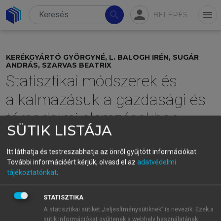
person
search
menu
BELÉPÉS
KERÉKGYÁRTÓ GYÖRGYNÉ, L. BALOGH IRÉN, SUGÁR
ANDRÁS, SZARVAS BEATRIX
Statisztikai módszerek és
alkalmazásuk a gazdasági és
társadalmi elemzésekben
SÜTIK LISTÁJA
menu_book
Itt láthatja és testreszabhatja az önről gyűjtött információkat.
OLVASÁS
További információért kérjük, olvasd el az
adatvédelmi
tájékoztatónkat
.
STATISZTIKA
A statisztikai sütiket „teljesítménysütiknek” is nevezik. Ezek a
sütik információkat gyűjtenek a webhely használatának