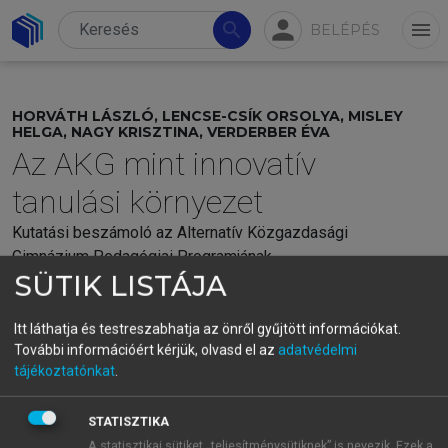
person
search
menu
BELÉPÉS
HORVÁTH LÁSZLÓ, LENCSE-CSÍK ORSOLYA, MISLEY
HELGA, NAGY KRISZTINA, VERDERBER ÉVA
Az AKG mint innovatív
tanulási környezet
Kutatási beszámoló az Alternatív Közgazdasági
Gimnázium Pedagógiai Programjának
SÜTIK LISTÁJA
beválásvizsgálatáról
Itt láthatja és testreszabhatja az önről gyűjtött információkat.
menu_book
OLVASÁS
További információért kérjük, olvasd el az
adatvédelmi
tájékoztatónkat
.
STATISZTIKA
A statisztikai sütiket „teljesítménysütiknek” is nevezik. Ezek a