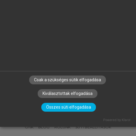
szakmailag megalapozott módon reprezentálja.
Hivatkozás:
https://mersz.hu/horvath-lencse-csik-misley-
nagy-verderber-az-akg-mint-innovativ-tanulasi-kornyezet//
BIBTEX
ENDNOTE
MENDELEY
ZOTERO
Csak a szükséges sütik elfogadása
SZERZŐKNEK
CÉGEKNEK
KÖNYVTÁROSOKNAK
Kiválasztottak elfogadása
SZERKESZTÉSI ÉS LEKTORÁLÁSI ALAPELVEK
MI – ÁLTALÁNOS IRÁNYELVEK
IMPRESSZUM
Összes süti elfogadása
ADATVÉDELEM
LICENCSZERZŐDÉS
SÚGÓ
Powered by Klaro!
GYIK
BLOG
RÓLUNK
SÜTI BEÁLLÍTÁSOK