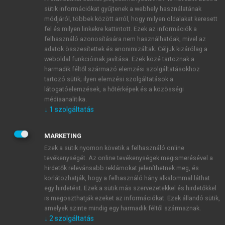
sütik információkat gyűjtenek a webhely használatának
módjáról, többek között arról, hogy milyen oldalakat keresett
fel és milyen linkekre kattintott. Ezek az információk a
felhasználó azonosítására nem használhatóak, mivel az
adatok összesítettek és anonimizáltak. Céljuk kizárólag a
weboldal funkcióinak javítása. Ezek közé tartoznak a
harmadik féltől származó elemzési szolgáltatásokhoz
tartozó sütik; ilyen elemzési szolgáltatások a
látogatóelemzések, a hőtérképek és a közösségi
médiaanalitika.
↓
1
szolgáltatás
MARKETING
Ezek a sütik nyomon követik a felhasználó online
tevékenységét. Az online tevékenységek megismerésével a
hirdetők relevánsabb reklámokat jeleníthetnek meg, és
korlátozhatják, hogy a felhasználó hány alkalommal láthat
egy hirdetést. Ezek a sütik más szervezetekkel és hirdetőkkel
is megoszthatják ezeket az információkat. Ezek állandó sütik,
amelyek szinte mindig egy harmadik féltől származnak.
TARTALOMJEGYZÉK
↓
2
szolgáltatás