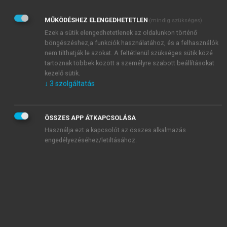
Az AKG mint innovatív tanulási környezet Kutatási
MŰKÖDÉSHEZ ELENGEDHETETLEN
(mindig szükséges)
beszámoló az Alternatív Közgazdasági Gimnázium
Ezek a sütik elengedhetetlenek az oldalunkon történő
Pedagógiai Programjának beválásvizsgálatáról
böngészéshez,a funkciók használatához, és a felhasználók
nem tilthatják le azokat. A feltétlenül szükséges sütik közé
Impresszum
tartoznak többek között a személyre szabott beállításokat
Előszó
kezelő sütik.
Bevezető
↓
3
szolgáltatás
chevron_right
1. A kutatás értelmezési keretei
chevron_right
2. A kutatás módszertana
ÖSSZES APP ÁTKAPCSOLÁSA
chevron_right
3. A kutatás kerete és az eredmények elemzése,
Használja ezt a kapcsolót az összes alkalmazás
értelmezése
engedélyezéséhez/letiltásához.
chevron_right
4. Összefoglalás és a fejlesztési javaslatok
megfogalmazása
5. Ábrák, táblázatok és keretesek jegyzéke
6. Felhasznált irodalom