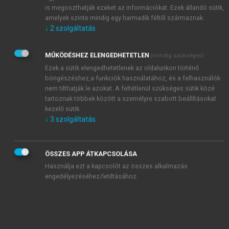
(900–1500)
is megoszthatják ezeket az információkat. Ezek állandó sütik,
Impresszum
amelyek szinte mindig egy harmadik féltől származnak.
↓
2
szolgáltatás
1. Bevezető
chevron_right
2. A középkori hatalmi szervezet kialakulása (900–
1095)
MŰKÖDÉSHEZ ELENGEDHETETLEN
(mindig szükséges)
Ezek a sütik elengedhetetlenek az oldalunkon történő
chevron_right
3. Szövetségi RENDSZEREK, EURÓPA ÉS ÁZSIA ELSŐ
böngészéshez,a funkciók használatához, és a felhasználók
ÖSSZEÜTKÖZÉSE (1096–1219)
nem tilthatják le azokat. A feltétlenül szükséges sütik közé
chevron_right
4. A lovagi HADMŰVÉSZET MEGSZILÁRDULÁSA
tartoznak többek között a személyre szabott beállításokat
(1210–1290)
kezelő sütik.
↓
3
szolgáltatás
chevron_right
5. Helyi háborúk, a gyalogság első fellépése (1291–
1345)
chevron_right
6. A lovagi hadművészet tetőpontja, a tűzfegyverek
ÖSSZES APP ÁTKAPCSOLÁSA
megjelenése (1346–1390)
Használja ezt a kapcsolót az összes alkalmazás
chevron_right
7. A gyalogság meghatározó szerepének kiteljesedése
engedélyezéséhez/letiltásához.
(1391–1440)
chevron_right
8. Az európai hadművészet fejlődése (1441–1460)
chevron_right
9. A zsoldosság elterjedése, a feudális hadviselés
alkonya (1461–1500)