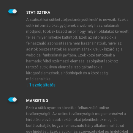
STATISZTIKA
A statisztikai sütiket „teljesítménysütiknek” is nevezik. Ezek a
sütik információkat gyűjtenek a webhely használatának
módjáról, többek között arról, hogy milyen oldalakat keresett
fel és milyen linkekre kattintott. Ezek az információk a
felhasználó azonosítására nem használhatóak, mivel az
adatok összesítettek és anonimizáltak. Céljuk kizárólag a
weboldal funkcióinak javítása. Ezek közé tartoznak a
harmadik féltől származó elemzési szolgáltatásokhoz
tartozó sütik; ilyen elemzési szolgáltatások a
látogatóelemzések, a hőtérképek és a közösségi
médiaanalitika.
↓
1
szolgáltatás
MARKETING
TARTALOMJEGYZÉK
Ezek a sütik nyomon követik a felhasználó online
tevékenységét. Az online tevékenységek megismerésével a
hirdetők relevánsabb reklámokat jeleníthetnek meg, és
A HADVISELÉS MŰVÉSZETE II. A FEUDÁLIS
korlátozhatják, hogy a felhasználó hány alkalommal láthat
HADSZERVEZETTŐL A ZSOLDOS HADSEREGEKIG
egy hirdetést. Ezek a sütik más szervezetekkel és hirdetőkkel