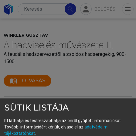
person
search
menu
BELÉPÉS
WINKLER GUSZTÁV
A hadviselés művészete II.
A feudális hadszervezettől a zsoldos hadseregekig, 900-
1500
menu_book
OLVASÁS
SÜTIK LISTÁJA
Itt láthatja és testreszabhatja az önről gyűjtött információkat.
További információért kérjük, olvasd el az
adatvédelmi
tájékoztatónkat
.