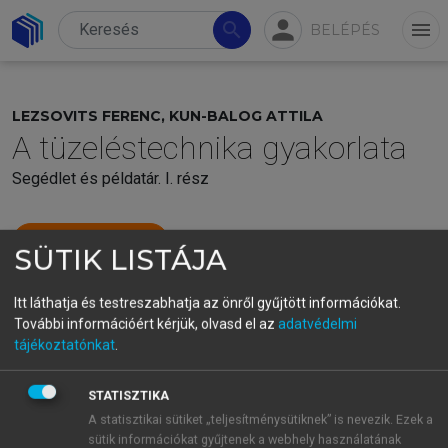
person
search
menu
BELÉPÉS
LEZSOVITS FERENC, KUN-BALOG ATTILA
A tüzeléstechnika gyakorlata
Segédlet és példatár. I. rész
menu_book
OLVASÁS
SÜTIK LISTÁJA
Itt láthatja és testreszabhatja az önről gyűjtött információkat.
További információért kérjük, olvasd el az
adatvédelmi
tájékoztatónkat
.
STATISZTIKA
A statisztikai sütiket „teljesítménysütiknek” is nevezik. Ezek a
sütik információkat gyűjtenek a webhely használatának