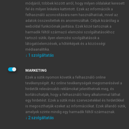
módjáról, többek között arról, hogy milyen oldalakat keresett
fel és milyen linkekre kattintott. Ezek az információk a
felhasználó azonosítására nem használhatóak, mivel az
adatok összesítettek és anonimizáltak. Céljuk kizárólag a
weboldal funkcióinak javítása. Ezek közé tartoznak a
harmadik féltől származó elemzési szolgáltatásokhoz
tartozó sütik; ilyen elemzési szolgáltatások a
látogatóelemzések, a hőtérképek és a közösségi
médiaanalitika.
↓
1
szolgáltatás
MARKETING
Ezek a sütik nyomon követik a felhasználó online
tevékenységét. Az online tevékenységek megismerésével a
hirdetők relevánsabb reklámokat jeleníthetnek meg, és
TARTALOMJEGYZÉK
korlátozhatják, hogy a felhasználó hány alkalommal láthat
egy hirdetést. Ezek a sütik más szervezetekkel és hirdetőkkel
is megoszthatják ezeket az információkat. Ezek állandó sütik,
TÜZELÉSTECHNIKA GYAKORLATA Segédlet és
amelyek szinte mindig egy harmadik féltől származnak.
Példatár
↓
2
szolgáltatás
Impresszum