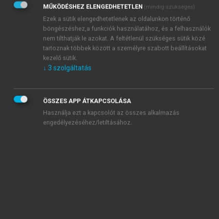
chevron_right
1. Tüzeléstani számítások
MŰKÖDÉSHEZ ELENGEDHETETLEN
(mindig szükséges)
chevron_right
2. Füstgázelemzés és kiértékelés
Ezek a sütik elengedhetetlenek az oldalunkon történő
böngészéshez,a funkciók használatához, és a felhasználók
chevron_right
3. Elméleti égési hőmérséklet
nem tilthatják le azokat. A feltétlenül szükséges sütik közé
chevron_right
4. Összetett feladatok
tartoznak többek között a személyre szabott beállításokat
chevron_right
5. Bunsen-égő
kezelő sütik.
↓
3
szolgáltatás
chevron_right
6. Gázfúvóka-méretezés
chevron_right
7. Folyékony tüzelőanyag párolgása
chevron_right
8. Szilárd szemcsehalmaz vizsgálata
ÖSSZES APP ÁTKAPCSOLÁSA
chevron_right
9. Tűztéri hőcsere és tartózkodási idő
Használja ezt a kapcsolót az összes alkalmazás
chevron_right
10. Füstgázhőveszteség
engedélyezéséhez/letiltásához.
chevron_right
11. Tüzelőanyag-fogyasztás számítása fűtési igény
kiszolgálása esetén
chevron_right
12. Tűz- és robbanásveszély és elkerülésének
módszerei
chevron_right
13. Kéményméretezés
Irodalomjegyzék