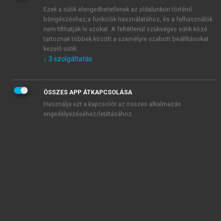
Ezek a sütik elengedhetetlenek az oldalunkon történő
chevron_right
6. Elektromos vezetési tulajdonságok
böngészéshez,a funkciók használatához, és a felhasználók
chevron_right
7. Mágneses anyagok
nem tilthatják le azokat. A feltétlenül szükséges sütik közé
8. Irodalomjegyzék
tartoznak többek között a személyre szabott beállításokat
kezelő sütik.
↓
3
szolgáltatás
Kiadó:
Akadémiai Kiadó
ÖSSZES APP ÁTKAPCSOLÁSA
Online megjelenés éve:
2019
Használja ezt a kapcsolót az összes alkalmazás
ISBN:
978 963 059 956 6
engedélyezéséhez/letiltásához.
DOI:
10.1556/9789630599566
Gyűjtemény:
Budapesti Műszaki és Gazdaságtudományi
Egyetem
MŰSZAKI TUDOMÁNYOK
BME GPK TANKÖNYVEK
E tankönyv a Budapesti Műszaki és Gazdaságtudományi
Egyetem Gépészmérnöki Karának alapképzésében oktatott,
Anyagismeret című tantárgyak ismeretanyagát tartalmazza.
A tankönyv az anyagtudomány néhány alapvető fejezetét,