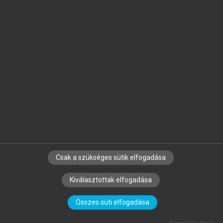
egyes technológiai ismereteket továbbá a mérnöki gyakorlat
számára fontos anyagismereti kérdéseket tárgyalja.
Hivatkozás:
https://mersz.hu/meszaros-anyagismeret//
BIBTEX
ENDNOTE
MENDELEY
ZOTERO
SZERZŐKNEK
CÉGEKNEK
KÖNYVTÁROSOKNAK
Csak a szükséges sütik elfogadása
SZERKESZTÉSI ÉS LEKTORÁLÁSI ALAPELVEK
Kiválasztottak elfogadása
MI – ÁLTALÁNOS IRÁNYELVEK
IMPRESSZUM
ADATVÉDELEM
LICENCSZERZŐDÉS
SÚGÓ
Összes süti elfogadása
GYIK
BLOG
RÓLUNK
SÜTI BEÁLLÍTÁSOK