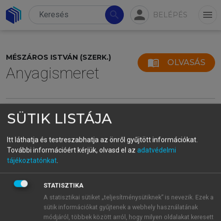
person
search
menu
BELÉPÉS
MÉSZÁROS ISTVÁN (SZERK.)
menu_book
OLVASÁS
Anyagismeret
SÜTIK LISTÁJA
Itt láthatja és testreszabhatja az önről gyűjtött információkat.
További információért kérjük, olvasd el az
adatvédelmi
tájékoztatónkat
.
STATISZTIKA
A statisztikai sütiket „teljesítménysütiknek” is nevezik. Ezek a
sütik információkat gyűjtenek a webhely használatának
módjáról, többek között arról, hogy milyen oldalakat keresett