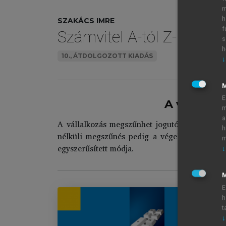
m
h
SZAKÁCS IMRE
f
Számvitel A-tól Z-ig
s
h
10., ÁTDOLGOZOTT KIADÁS
↓
E
A vállalk
m
a
A vállalkozás megszűnhet jogutódlással és jo
h
nélküli megszűnés pedig a végelszámolás és 
m
egyszerűsített módja.
↓
M
E
h
t
↓
Sz