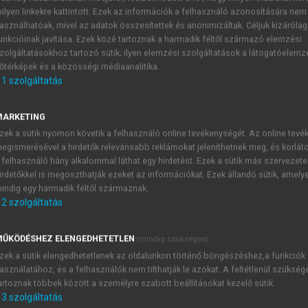
ilyen linkekre kattintott. Ezek az információk a felhasználó azonosítására nem
asználhatóak, mivel az adatok összesítettek és anonimizáltak. Céljuk kizáróla
unkcióinak javítása. Ezek közé tartoznak a harmadik féltől származó elemzési
zolgáltatásokhoz tartozó sütik; ilyen elemzési szolgáltatások a látogatóelemz
őtérképek és a közösségi médiaanalitika.
1
szolgáltatás
MARKETING
zek a sütik nyomon követik a felhasználó online tevékenységét. Az online tev
ozás megszűnésével kapcsolatos elsz
egismerésével a hirdetők relevánsabb reklámokat jeleníthetnek meg, és korlát
 felhasználó hány alkalommal láthat egy hirdetést. Ezek a sütik más szervezete
gutódlás nélkül. A jogutódlásos megszűnés az átalakulás (err
irdetőkkel is megoszthatják ezeket az információkat. Ezek állandó sütik, amely
a felszámolás. A végelszámolásnak és a felszámolásnak is va
indig egy harmadik féltől származnak.
2
szolgáltatás
ŰKÖDÉSHEZ ELENGEDHETETLEN
(mindig szükséges)
zek a sütik elengedhetetlenek az oldalunkon történő böngészéshez,a funkciók
TARTALOMJEGYZÉK
asználatához, és a felhasználók nem tilthatják le azokat. A feltétlenül szükség
artoznak többek között a személyre szabott beállításokat kezelő sütik.
3
szolgáltatás
ámvitel A-tól Z-ig