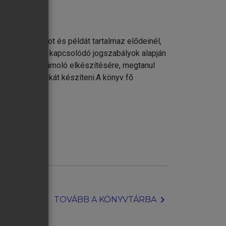
bb magyarázatot és példát tartalmaz elődeinél,
ény és a hozzá kapcsolódó jogszabályok alapján
z az éves beszámoló elkészítésére, megtanul
mviteli politikát készíteni.A könyv fő
ások.
chevron_right
TOVÁBB A KÖNYVTÁRBA