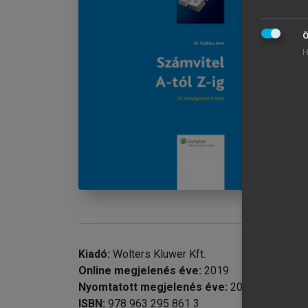
Im
Be
Ö
chevron_right
I.
H
chevron_right
II
chevron_right
chevron_right
chevron_right
chevron_right
chevron_right
II
chevron_right
IV
chevron_right
V.
Kiadó:
Wolters Kluwer Kft.
Online megjelenés éve:
2019
Nyomtatott megjelenés éve:
2012
ISBN:
978 963 295 861 3