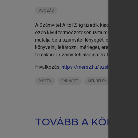
ADÓZÁS
A Számvitel A-tól Z-ig tizedik kiadását ügyfele
ezen kívül természetesen tartalmazza a fontosa
mutatja be a számvitel lényegét, összefüggései
könyvelni, leltározni, mérleget, eredménykimut
témakörei: számviteli alapismeretek, főkönyvi 
Hivatkozás:
https://mersz.hu/szakacs-szamvitel
BIBTEX
ENDNOTE
MENDELEY
ZOTERO
TOVÁBB A KÖNYVT