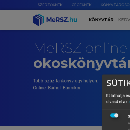
SZERZŐKNEK
CÉGEKNEK
KÖNYVTÁROSO
KÖNYVTÁR
KED
MeRSZ online
okoskönyvtá
Több száz tankönyv egy helyen.
SÜTIK
Online. Bárhol. Bármikor.
Itt láthatja 
olvasd el az
S
A
w