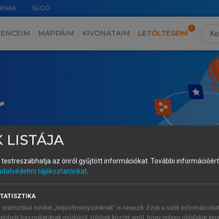
KNAK
SÚGÓ
VENCEIM
MAPPÁIM
KIVONATAIM
LETÖLTÉSEIM
r
 LISTÁJA
és testreszabhatja az önről gyűjtött információkat.
További információért 
adatvédelmi tájékoztatónkat
.
TATISZTIKA
 statisztikai sütiket „teljesítménysütiknek” is nevezik. Ezek a sütik információka
ebhely használatának módjáról, többek között arról, hogy milyen oldalakat kere