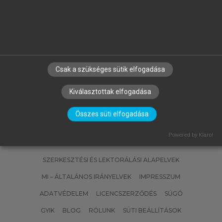
BÉKÉS BALÁZS, HALÁSZ ZSOLT,
SZABÓ ILDIKÓ, VARGA ERZSÉBET
A jövedelem- és vagyoni típusú
adók
Csak a szükséges sütik elfogadása
Kiválasztottak elfogadása
Összes süti elfogadása
Powered by Klaro!
SZERZŐKNEK
CÉGEKNEK
KÖNYVTÁROSOKNAK
SZERKESZTÉSI ÉS LEKTORÁLÁSI ALAPELVEK
MI – ÁLTALÁNOS IRÁNYELVEK
IMPRESSZUM
ADATVÉDELEM
LICENCSZERZŐDÉS
SÚGÓ
GYIK
BLOG
RÓLUNK
SÜTI BEÁLLÍTÁSOK