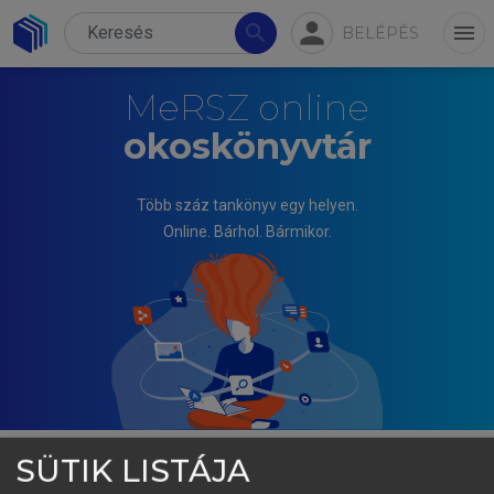
person
search
menu
BELÉPÉS
MeRSZ online
okoskönyvtár
Több száz tankönyv egy helyen.
Online. Bárhol. Bármikor.
SÜTIK LISTÁJA
SZAKÁCS IMRE