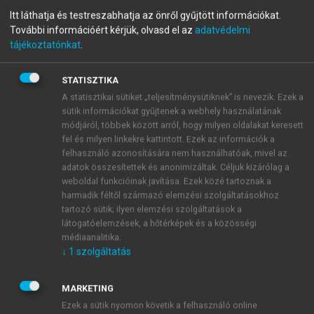
Számvitel A-tól Z-ig
Itt láthatja és testreszabhatja az önről gyűjtött információkat.
További információért kérjük, olvasd el az
adatvédelmi
tájékoztatónkat
.
10., ÁTDOLGOZOTT KIADÁS
STATISZTIKA
menu_book
OLVASÁS
A statisztikai sütiket „teljesítménysütiknek” is nevezik. Ezek a
sütik információkat gyűjtenek a webhely használatának
módjáról, többek között arról, hogy milyen oldalakat keresett
fel és milyen linkekre kattintott. Ezek az információk a
felhasználó azonosítására nem használhatóak, mivel az
Áttérés forintról devizára
adatok összesítettek és anonimizáltak. Céljuk kizárólag a
weboldal funkcióinak javítása. Ezek közé tartoznak a
A forintban elkészített éves beszámoló,
harmadik féltől származó elemzési szolgáltatásokhoz
egyszerűsített éves beszámoló mérlegének
tartozó sütik; ilyen elemzési szolgáltatások a
valamennyi tételét az áttérés napján érvényes, a
látogatóelemzések, a hőtérképek és a közösségi
médiaanalitika.
Magyar Nemzeti Bank által közzétett, hivatalos
↓
1
szolgáltatás
devizaárfolyam reciprok értékén kell a létesítő
okiratban rögzített devizára átszámítani. E fő szabály
MARKETING
alól kivételek:
Ezek a sütik nyomon követik a felhasználó online