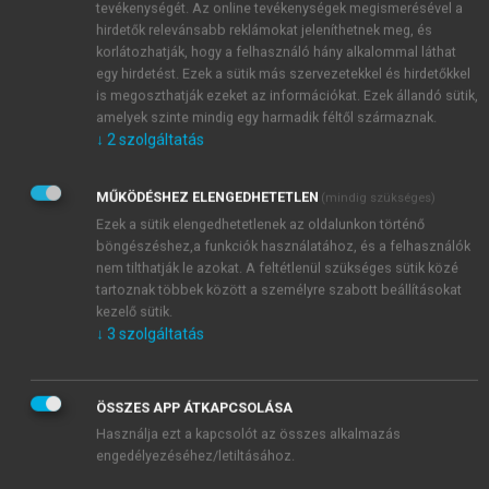
tevékenységét. Az online tevékenységek megismerésével a
hirdetők relevánsabb reklámokat jeleníthetnek meg, és
korlátozhatják, hogy a felhasználó hány alkalommal láthat
egy hirdetést. Ezek a sütik más szervezetekkel és hirdetőkkel
is megoszthatják ezeket az információkat. Ezek állandó sütik,
amelyek szinte mindig egy harmadik féltől származnak.
↓
2
szolgáltatás
MŰKÖDÉSHEZ ELENGEDHETETLEN
(mindig szükséges)
Ezek a sütik elengedhetetlenek az oldalunkon történő
böngészéshez,a funkciók használatához, és a felhasználók
nem tilthatják le azokat. A feltétlenül szükséges sütik közé
tartoznak többek között a személyre szabott beállításokat
kezelő sütik.
↓
3
szolgáltatás
ÖSSZES APP ÁTKAPCSOLÁSA
Használja ezt a kapcsolót az összes alkalmazás
engedélyezéséhez/letiltásához.