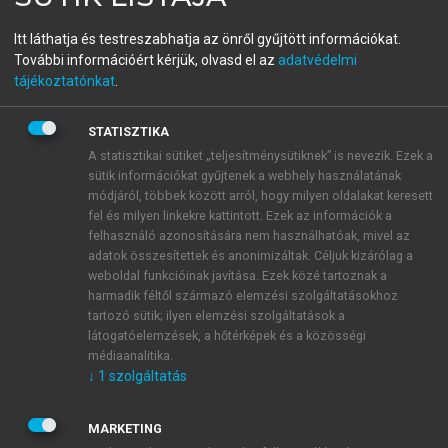
Kiskönyv az új Polgári
Itt láthatja és testreszabhatja az önről gyűjtött információkat.
Törvénykönyvről gazdasági
További információért kérjük, olvasd el az
adatvédelmi
tájékoztatónkat
.
szakembereknek
STATISZTIKA
A statisztikai sütiket „teljesítménysütiknek” is nevezik. Ezek a
menu_book
OLVASÁS
sütik információkat gyűjtenek a webhely használatának
módjáról, többek között arról, hogy milyen oldalakat keresett
fel és milyen linkekre kattintott. Ezek az információk a
felhasználó azonosítására nem használhatóak, mivel az
adatok összesítettek és anonimizáltak. Céljuk kizárólag a
Közvetítői szerződések
weboldal funkcióinak javítása. Ezek közé tartoznak a
harmadik féltől származó elemzési szolgáltatásokhoz
A Ptk. a közvetítéssel jellemzett szerződéstípusok
tartozó sütik; ilyen elemzési szolgáltatások a
közül többet nevesít. Tartalmában közvetítést jelent a
látogatóelemzések, a hőtérképek és a közösségi
médiaanalitika.
bizományi szerződés, a szállítmányozási szerződés, a
↓
1
szolgáltatás
közvetítői szerződés, a forgalmazási szerződés és a
jogbérleti (franchise) szerződés. A bizományi
MARKETING
szerződés keretében a bizományos saját nevében és a