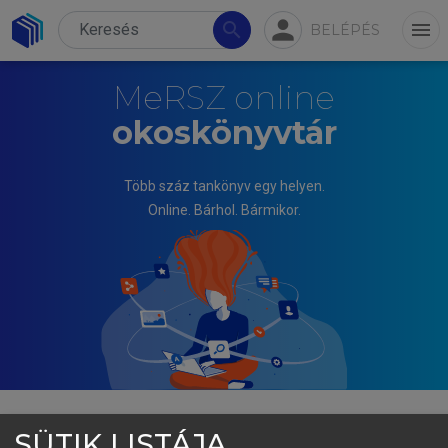
person
search
menu
BELÉPÉS
MeRSZ online
okoskönyvtár
Több száz tankönyv egy helyen.
Online. Bárhol. Bármikor.
SÜTIK LISTÁJA
ANDOR ÁGNES, LAKATOS LÁSZLÓ PÉTER