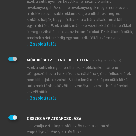
Ezek a sütik nyomon követik a felhasználó online
megbízó javára ingó dologra vonatkozó adásvételi
tevékenységét. Az online tevékenységek megismerésével a
szerződéseket köt. A szállítmányozási szerződés
hirdetők relevánsabb reklámokat jeleníthetnek meg, és
lényege az, hogy a szállítmányozó saját nevében és a
korlátozhatják, hogy a felhasználó hány alkalommal láthat
megbízó javára küldemény továbbításával összefüggő
egy hirdetést. Ezek a sütik más szervezetekkel és hirdetőkkel
szerződésekben állapodik meg. A másik három
is megoszthatják ezeket az információkat. Ezek állandó sütik,
amelyek szinte mindig egy harmadik féltől származnak.
szerződéstípus lényegét az alábbiakban foglaljuk
↓
2
szolgáltatás
össze.
MŰKÖDÉSHEZ ELENGEDHETETLEN
(mindig szükséges)
Ezek a sütik elengedhetetlenek az oldalunkon történő
böngészéshez,a funkciók használatához, és a felhasználók
nem tilthatják le azokat. A feltétlenül szükséges sütik közé
tartoznak többek között a személyre szabott beállításokat
kezelő sütik.
↓
3
szolgáltatás
ÖSSZES APP ÁTKAPCSOLÁSA
Használja ezt a kapcsolót az összes alkalmazás
engedélyezéséhez/letiltásához.