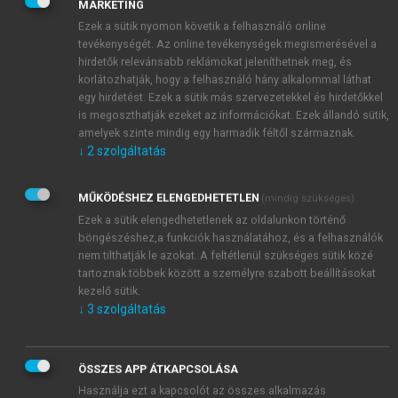
MARKETING
elszámolása a szövetkezetnél
című részfejezetek
Ezek a sütik nyomon követik a felhasználó online
tartalmazzák.
tevékenységét. Az online tevékenységek megismerésével a
hirdetők relevánsabb reklámokat jeleníthetnek meg, és
korlátozhatják, hogy a felhasználó hány alkalommal láthat
egy hirdetést. Ezek a sütik más szervezetekkel és hirdetőkkel
is megoszthatják ezeket az információkat. Ezek állandó sütik,
amelyek szinte mindig egy harmadik féltől származnak.
↓
2
szolgáltatás
MŰKÖDÉSHEZ ELENGEDHETETLEN
(mindig szükséges)
Ezek a sütik elengedhetetlenek az oldalunkon történő
böngészéshez,a funkciók használatához, és a felhasználók
nem tilthatják le azokat. A feltétlenül szükséges sütik közé
tartoznak többek között a személyre szabott beállításokat
kezelő sütik.
↓
3
szolgáltatás
ÖSSZES APP ÁTKAPCSOLÁSA
Használja ezt a kapcsolót az összes alkalmazás