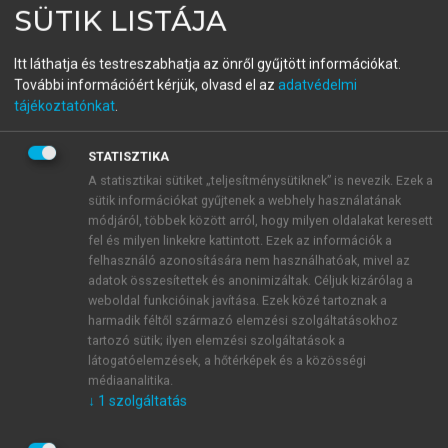
SÜTIK LISTÁJA
Számvitel A-tól Z-ig
Itt láthatja és testreszabhatja az önről gyűjtött információkat.
11., ÁTDOLGOZOTT KIADÁS
További információért kérjük, olvasd el az
adatvédelmi
tájékoztatónkat
.
menu_book
OLVASÁS
STATISZTIKA
A statisztikai sütiket „teljesítménysütiknek” is nevezik. Ezek a
sütik információkat gyűjtenek a webhely használatának
módjáról, többek között arról, hogy milyen oldalakat keresett
A jegyzett tőke
fel és milyen linkekre kattintott. Ezek az információk a
felhasználó azonosítására nem használhatóak, mivel az
A saját tőke fogalomkörébe tartozó
411. Jegyzett tőke
adatok összesítettek és anonimizáltak. Céljuk kizárólag a
számviteli elszámolását részleteibe menően a
II .
weboldal funkcióinak javítása. Ezek közé tartoznak a
rész A főkönyvi könyvelés gyakorlata
1. A
harmadik féltől származó elemzési szolgáltatásokhoz
vállalkozás megalakítása
című fejezet, ezen belül az
tartozó sütik; ilyen elemzési szolgáltatások a
látogatóelemzések, a hőtérképek és a közösségi
1.2.1.1.4. Az alaptőke műveletek számviteli elszámolása a
médiaanalitika.
részvénytársaságnál,
az
1.2.1.2.2. Az törzstőke-műveletek
↓
1
szolgáltatás
számviteli elszámolása a korlátolt felelősségű társaságnál,
valamint az
1.2.2.1. Az alaptőke műveletek számviteli