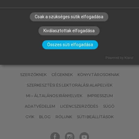
Privatizáció és államosítás
Magyarországon IV.
Csak a szükséges sütik elfogadása
Kiválasztottak elfogadása
Összes süti elfogadása
Powered by Klaro!
SZERZŐKNEK
CÉGEKNEK
KÖNYVTÁROSOKNAK
SZERKESZTÉSI ÉS LEKTORÁLÁSI ALAPELVEK
MI – ÁLTALÁNOS IRÁNYELVEK
IMPRESSZUM
ADATVÉDELEM
LICENCSZERZŐDÉS
SÚGÓ
GYIK
BLOG
RÓLUNK
SÜTI BEÁLLÍTÁSOK