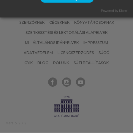
Powered by Klaro!
SZERZŐKNEK
CÉGEKNEK
KÖNYVTÁROSOKNAK
SZERKESZTÉSI ÉS LEKTORÁLÁSI ALAPELVEK
MI – ÁLTALÁNOS IRÁNYELVEK
IMPRESSZUM
ADATVÉDELEM
LICENCSZERZŐDÉS
SÚGÓ
GYIK
BLOG
RÓLUNK
SÜTI BEÁLLÍTÁSOK
Verzió: 2.7.2