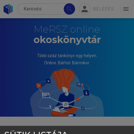
person
search
menu
BELÉPÉS
MeRSZ online
okoskönyvtár
Több száz tankönyv egy helyen.
Online. Bárhol. Bármikor.
KOPCSAY LÁSZLÓ