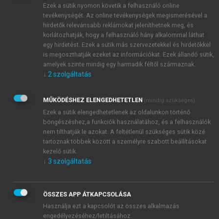
lehet tehát a kis üzleteknek, van-e valójában
Ezek a sütik nyomon követik a felhasználó online
életlehetőség az óriások árnyékában, akik már a piac
tevékenységét. Az online tevékenységek megismerésével a
nagy részét birtokolják?
hirdetők relevánsabb reklámokat jeleníthetnek meg, és
korlátozhatják, hogy a felhasználó hány alkalommal láthat
egy hirdetést. Ezek a sütik más szervezetekkel és hirdetőkkel
is megoszthatják ezeket az információkat. Ezek állandó sütik,
amelyek szinte mindig egy harmadik féltől származnak.
↓
2
szolgáltatás
MŰKÖDÉSHEZ ELENGEDHETETLEN
(mindig szükséges)
Ezek a sütik elengedhetetlenek az oldalunkon történő
böngészéshez,a funkciók használatához, és a felhasználók
nem tilthatják le azokat. A feltétlenül szükséges sütik közé
tartoznak többek között a személyre szabott beállításokat
kezelő sütik.
↓
3
szolgáltatás
ÖSSZES APP ÁTKAPCSOLÁSA
Használja ezt a kapcsolót az összes alkalmazás
engedélyezéséhez/letiltásához.