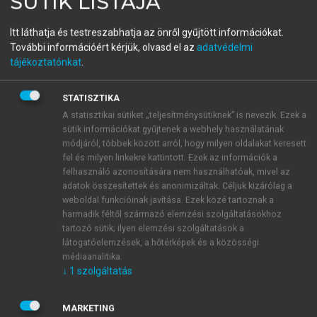
SÜTIK LISTÁJA
A marketingcsatorna
Itt láthatja és testreszabhatja az önről gyűjtött információkat.
menedzselése
További információért kérjük, olvasd el az
adatvédelmi
tájékoztatónkat
.
menu_book
OLVASÁS
STATISZTIKA
A statisztikai sütiket „teljesítménysütiknek” is nevezik. Ezek a
sütik információkat gyűjtenek a webhely használatának
módjáról, többek között arról, hogy milyen oldalakat keresett
fel és milyen linkekre kattintott. Ezek az információk a
A hazai független élelmiszer-
felhasználó azonosítására nem használhatóak, mivel az
kereskedők lehetőségei
adatok összesítettek és anonimizáltak. Céljuk kizárólag a
weboldal funkcióinak javítása. Ezek közé tartoznak a
A hálózatok terjedésének következtében évről évre
harmadik féltől származó elemzési szolgáltatásokhoz
tartozó sütik; ilyen elemzési szolgáltatások a
szűkül a hazai tulajdonban maradt élelmiszer-
látogatóelemzések, a hőtérképek és a közösségi
kereskedelem lehetősége. Részarányuk az
médiaanalitika.
összforgalomból egyre kisebbé válik, egy-egy új
↓
1
szolgáltatás
hipermarket nyitásának időpontjában tucatszám
zárnak be a környék kis boltjai. Milyen jövőképük
MARKETING