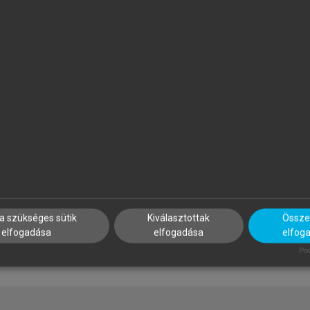
ATISCSÁKNÉ LIZÁK MARIANNA
PAPP ILONA (SZERK.)
SZERK.)
Szálloda- és
mberi erőforrás gazdálkodás
vendéglátásmenedzsment
a szükséges sütik
Kiválasztottak
Összes
elfogadása
elfogadása
elfog
Pow