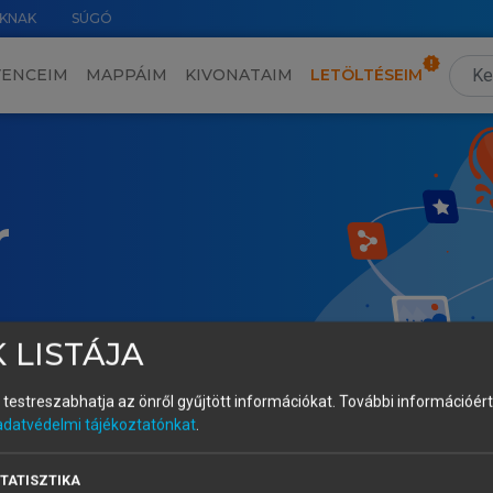
KNAK
SÚGÓ
VENCEIM
MAPPÁIM
KIVONATAIM
LETÖLTÉSEIM
r
 LISTÁJA
és testreszabhatja az önről gyűjtött információkat.
További információért 
adatvédelmi tájékoztatónkat
.
TATISZTIKA