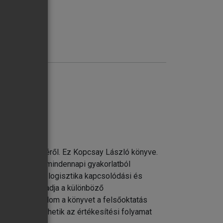
k menedzseléséről. Ez Kopcsay László könyve.
zik. Kiváló, a mindennapi gyakorlatból
marketing és a logisztika kapcsolódási és
 bemutatását adja a különböző
e szívvel ajánlom a könyvet a felsőoktatás
jobban megérthetik az értékesítési folyamat