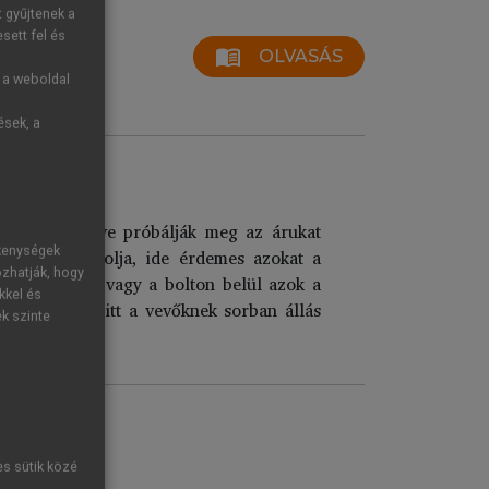
t gyűjtenek a
sett fel és
menu_book
OLVASÁS
g a weboldal
ések, a
figyelembe véve próbálják meg az árukat
ékenységek
mékeket vásárolja, ide érdemes azokat a
ozhatják, hogy
ondolák vége, vagy a bolton belül azok a
kkel és
sére, hiszen itt a vevőknek sorban állás
ek szinte
es sütik közé