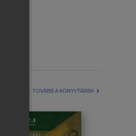
chevron_right
TOVÁBB A KÖNYVTÁRBA