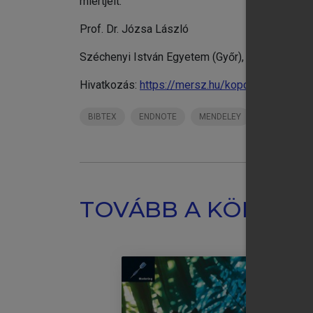
miértjeit.
Prof. Dr. Józsa László
Széchenyi István Egyetem (Győr), Selye Jáno
Hivatkozás:
https://mersz.hu/kopcsay-a-marke
BIBTEX
ENDNOTE
MENDELEY
ZOTERO
TOVÁBB A KÖNYVT