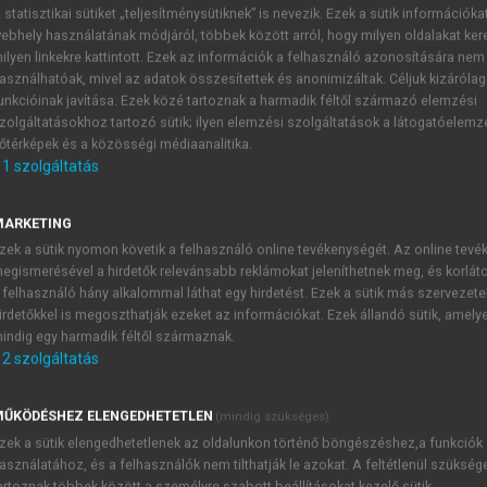
 statisztikai sütiket „teljesítménysütiknek” is nevezik. Ezek a sütik információka
ebhely használatának módjáról, többek között arról, hogy milyen oldalakat kere
ilyen linkekre kattintott. Ezek az információk a felhasználó azonosítására nem
enedzselése
asználhatóak, mivel az adatok összesítettek és anonimizáltak. Céljuk kizáróla
unkcióinak javítása. Ezek közé tartoznak a harmadik féltől származó elemzési
zolgáltatásokhoz tartozó sütik; ilyen elemzési szolgáltatások a látogatóelemz
őtérképek és a közösségi médiaanalitika.
1
szolgáltatás
Termékelhelyezés
MARKETING
 a vásárlói magatartás megfigyelésével, s ezek eredményeit 
zek a sütik nyomon követik a felhasználó online tevékenységét. Az online tev
ani. A fogyasztó legszívesebben a szemmagasságban levő ter
egismerésével a hirdetők relevánsabb reklámokat jeleníthetnek meg, és korlát
ontosabb. Ugyancsak vevők által kedvelt hely a polcsorok, g
 felhasználó hány alkalommal láthat egy hirdetést. Ezek a sütik más szervezete
r előtti rész a legalkalmasabb az impulzustermékek elhelyezé
irdetőkkel is megoszthatják ezeket az információkat. Ezek állandó sütik, amely
ermék.
indig egy harmadik féltől származnak.
2
szolgáltatás
ŰKÖDÉSHEZ ELENGEDHETETLEN
(mindig szükséges)
TARTALOMJEGYZÉK
zek a sütik elengedhetetlenek az oldalunkon történő böngészéshez,a funkciók
asználatához, és a felhasználók nem tilthatják le azokat. A feltétlenül szükség
artoznak többek között a személyre szabott beállításokat kezelő sütik.