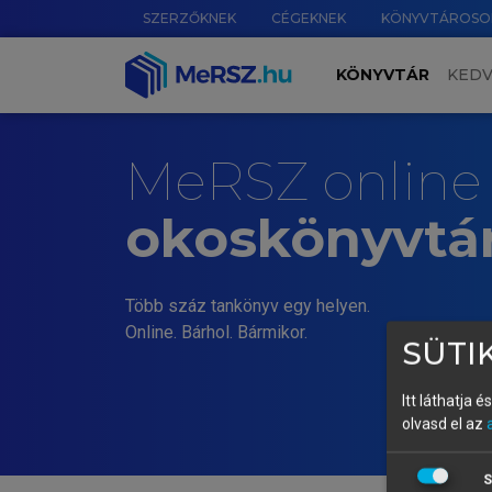
SZERZŐKNEK
CÉGEKNEK
KÖNYVTÁROSO
KÖNYVTÁR
KED
MeRSZ online
okoskönyvtá
Több száz tankönyv egy helyen.
Online. Bárhol. Bármikor.
SÜTIK
Itt láthatja 
olvasd el az
S