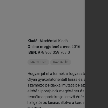
Kiadó:
Akadémiai Kiadó
Online megjelenés éve:
2016
ISBN:
978 963 059 763 0
MARKETING
GAZDASÁG
11
Hogyan jut el a termék a fogyasztókhoz? S hog
Olyan gyakorlatorientált leírás és elemzés a ma
származó példákkal mutatja be az értékesítési l
eltérési pontjainak megértését és megismerésé
termékcsoportokra jellemző értékesítési csator
hallgatói és tanárai, illetve a kereskedelem do