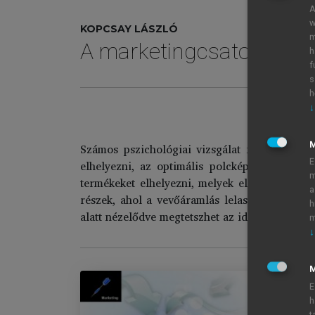
A
w
KOPCSAY LÁSZLÓ
m
A marketingcsatorna m
h
f
s
h
↓
Számos pszichológiai vizsgálat foglalkozott
E
elhelyezni, az optimális polcképet kialakít
m
termékeket elhelyezni, melyek eladása a legf
a
részek, ahol a vevőáramlás lelassul. A pénztá
h
alatt nézelődve megtetszhet az ide helyezett t
m
↓
M
E
h
t