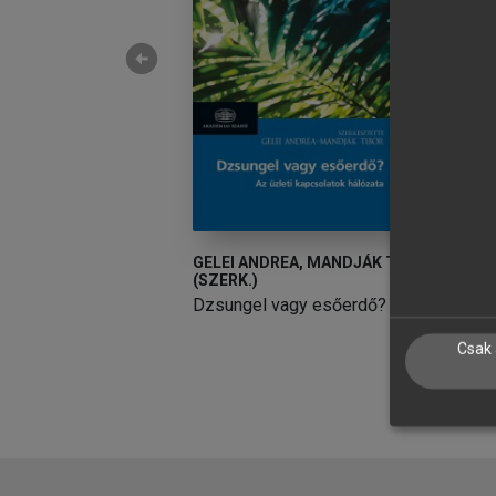
arrow_circle_left
EA, MANDJÁK TIBOR
GELEI ANDREA, MANDJÁK TIBOR
M
(SZERK.)
(
gy esőerdő?
Dzsungel vagy esőerdő?
E
Csak 