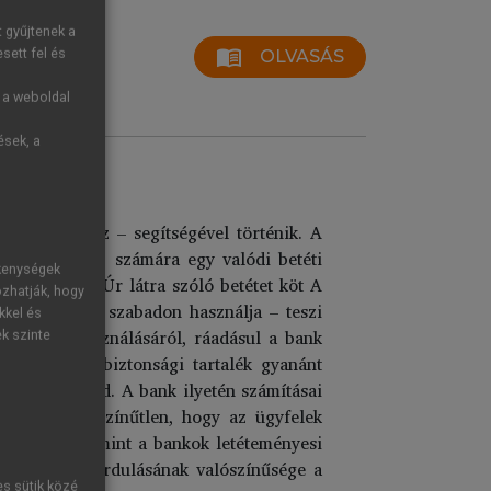
t gyűjtenek a
menu_book
sett fel és
OLVASÁS
g a weboldal
ések, a
az angolszász – segítségével történik. A
bank betétese) számára egy valódi betéti
ékenységek
z esetben X Úr látra szóló betétet köt A
ozhatják, hogy
 formájában szabadon használja – teszi
kkel és
göttes felhasználásáról, ráadásul a bank
ek szinte
y töredékét biztonsági tartalék gyanánt
eni tudja majd. A bank ilyetén számításai
etősen valószínűtlen, hogy az ügyfelek
sztalata, valamint a bankok letéteményesi
emények előfordulásának valószínűsége a
es sütik közé