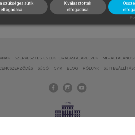
a szükséges sütik
Kiválasztottak
Összes
elfogadása
elfogadása
elfog
Pow
KNAK
SZERKESZTÉSI ÉS LEKTORÁLÁSI ALAPELVEK
MI – ÁLTALÁNOS
ICENCSZERZŐDÉS
SÚGÓ
GYIK
BLOG
RÓLUNK
SÜTI BEÁLLÍTÁS