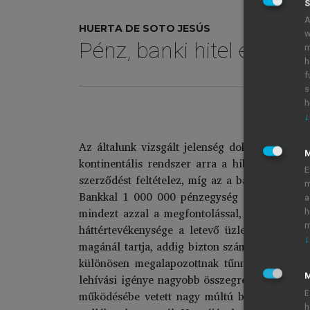
S
A
HUERTA DE SOTO JESÚS
w
Pénz, banki hitel és gaz
m
h
f
s
h
↓
Az általunk vizsgált jelenség dokumentálása 
kontinentális rendszer arra a hibás elképzelé
E
szerződést feltételez, míg az a bankár szemp
m
Bankkal 1 000 000 pénzegység értékben, de A
a
mindezt azzal a megfontolással, hogy a „beté
h
m
háttértevékenysége a letevő üzleti érdekeit
↓
magánál tartja, addig bizton számolhat azzal, 
különösen megalapozottnak tűnnek, főleg, h
lehívási igénye nagyobb összegre rúgna, mint 
M
működésébe vetett nagy múltú bizalom érvény
E
h