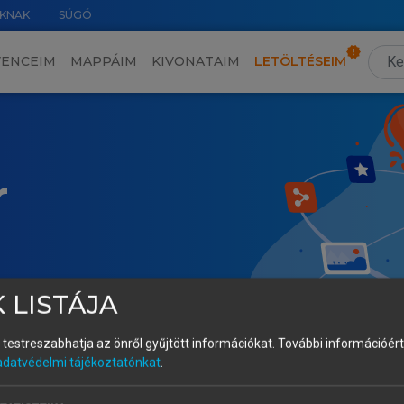
KNAK
SÚGÓ
VENCEIM
MAPPÁIM
KIVONATAIM
LETÖLTÉSEIM
r
 LISTÁJA
és testreszabhatja az önről gyűjtött információkat.
További információért 
adatvédelmi tájékoztatónkat
.