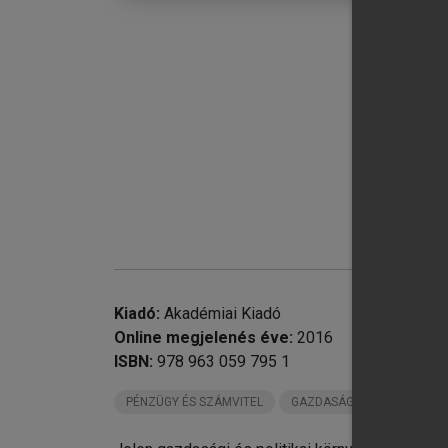
chevron_right
chevron_right
chevron_right
Kiadó:
Akadémiai Kiadó
Online megjelenés éve:
2016
chevron_right
Öt
ISBN:
978 963 059 795 1
chevron_right
Ha
chevron_right
He
PÉNZÜGY ÉS SZÁMVITEL
GAZDASÁG
chevron_right
Ny