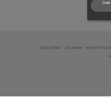
Csak 
SZERZŐKNEK
CÉGEKNEK
KÖNYVTÁROSO
L
Verzió: 2.7.2