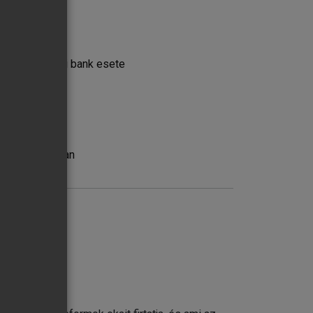
sok: egy egyéni bank esete
ása
polista bankban
en
olyamán adódhat
sa között
 hitelszűkülés
gazdasági rendszerre
jai
te