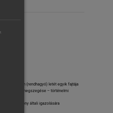
kel pótolják.
z.
 szabálytalan (rendhagyó) letét egyik fajtája
i alapelveinek megszegése – történelmi
endszer törvény általi igazolására