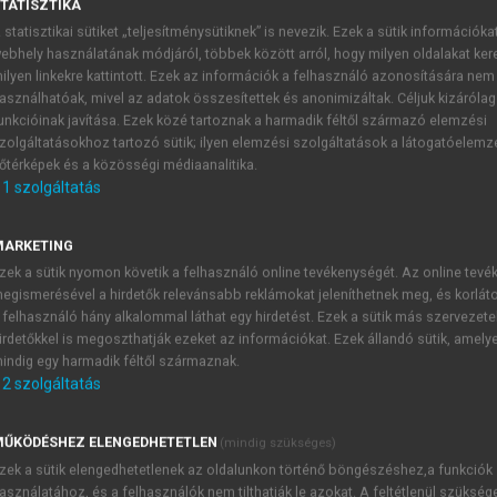
TATISZTIKA
 statisztikai sütiket „teljesítménysütiknek” is nevezik. Ezek a sütik információka
ebhely használatának módjáról, többek között arról, hogy milyen oldalakat kere
dasági ciklusok
ilyen linkekre kattintott. Ezek az információk a felhasználó azonosítására nem
asználhatóak, mivel az adatok összesítettek és anonimizáltak. Céljuk kizáróla
unkcióinak javítása. Ezek közé tartoznak a harmadik féltől származó elemzési
zolgáltatásokhoz tartozó sütik; ilyen elemzési szolgáltatások a látogatóelemz
őtérképek és a közösségi médiaanalitika.
A kontinentális számviteli rendszer
1
szolgáltatás
hagyományosan két számviteli rendszer – a kontinentális és 
MARKETING
sre épít, hogy a szabálytalan letéti ügylet a letevő (azaz a 
zek a sütik nyomon követik a felhasználó online tevékenységét. Az online tev
ontjából kifejezetten egy kölcsön mutuum szerződése. Ebben a
egismerésével a hirdetők relevánsabb reklámokat jeleníthetnek meg, és korlát
 Bank a betét összegét nem letétként kezeli, hanem kölcsön
 felhasználó hány alkalommal láthat egy hirdetést. Ezek a sütik más szervezete
tes” nem lehet tudatában az általa letétbe helyezett pénz mö
irdetőkkel is megoszthatják ezeket az információkat. Ezek állandó sütik, amely
indig egy harmadik féltől származnak.
 amúgy sem érintené. Mindemellett, amíg a bank a betétek eg
2
szolgáltatás
hogy a betétesek pénzkivonási igényeit maradéktalanul teljesít
a arra gondolunk, hogy szokásos körülmények között megleh
a bank által fenntartott marginális tartalékráta. Az évek tapa
ŰKÖDÉSHEZ ELENGEDHETETLEN
(mindig szükséges)
t szerzett annak a feltételezésnek, hogy a fent előadott es
zek a sütik elengedhetetlenek az oldalunkon történő böngészéshez,a funkciók
asználatához, és a felhasználók nem tilthatják le azokat. A feltétlenül szükség