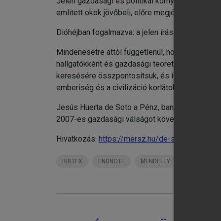
Jelen gazdasági és politikai környezetben nem 
chevron_right
Ki
említett okok jövőbeli, előre megjósolható ism
Ir
Dióhéjban fogalmazva: a jelen írás születésével
Mindenesetre attól függetlenül, hogy a jövőben
hallgatókként és gazdasági teoretikusokként vá
keresésére összpontosítsuk, és így az eljöven
emberiség és a civilizáció korlátok és gátló kör
Jesús Huerta de Soto a Pénz, banki hitel és ga
2007-es gazdasági válságot követő folyamatoka
Hivatkozás:
https://mersz.hu/de-soto-penz-ban
BIBTEX
ENDNOTE
MENDELEY
ZOTERO