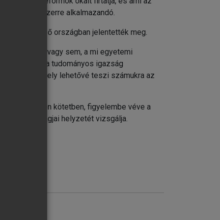
lság és a reformok okait firtatja, és ami az
ező tartalék elmélete
pénzügyi rendszerre alkalmazandó.
és tíz különböző országban jelentették meg.
er koronázza-e vagy sem, a mi egyetemi
a kutatásra és a tudományos igazság
unk örökül, amely lehetővé teszi számukra az
 követően jelen kötetben, figyelembe véve a
ági Unió tagjai helyzetét vizsgálja.