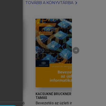
chevron_right
TOVÁBB A KÖNYVTÁRBA
arrow_circle_right
KACSUKNÉ BRUCKNER LÍVIA, KISS
AVORNICULUI MIH
TAMÁS
ÁKOS, SEER LÁSZ
IZABELLA
ató
Bevezetés az üzleti informatikába