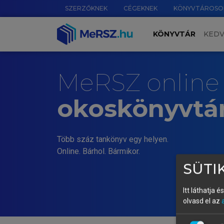
SZERZŐKNEK
CÉGEKNEK
KÖNYVTÁROSO
KÖNYVTÁR
KED
MeRSZ online
okoskönyvtá
Több száz tankönyv egy helyen.
Online. Bárhol. Bármikor.
SÜTIK
Itt láthatja 
olvasd el az