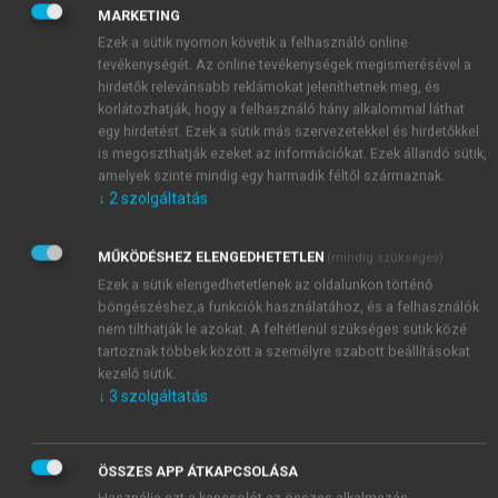
munkafeladatokra vonatkozó előírások, szabályok
MARKETING
formájában kerülnek kialakításra. Ellenőrzésük
Ezek a sütik nyomon követik a felhasználó online
sokszor nem is igényel emberi jelenlétet. A
tevékenységét. Az online tevékenységek megismerésével a
feladatkontroll egyaránt kapcsolható a szervezési
hirdetők relevánsabb reklámokat jeleníthetnek meg, és
funkció folyamattervezési és munkaszervezési,
korlátozhatják, hogy a felhasználó hány alkalommal láthat
egy hirdetést. Ezek a sütik más szervezetekkel és hirdetőkkel
valamint a személyes vezetés munkakör-tervezési
is megoszthatják ezeket az információkat. Ezek állandó sütik,
részfeladatához.
amelyek szinte mindig egy harmadik féltől származnak.
↓
2
szolgáltatás
MŰKÖDÉSHEZ ELENGEDHETETLEN
(mindig szükséges)
Ezek a sütik elengedhetetlenek az oldalunkon történő
böngészéshez,a funkciók használatához, és a felhasználók
nem tilthatják le azokat. A feltétlenül szükséges sütik közé
tartoznak többek között a személyre szabott beállításokat
kezelő sütik.
↓
3
szolgáltatás
ÖSSZES APP ÁTKAPCSOLÁSA
Használja ezt a kapcsolót az összes alkalmazás