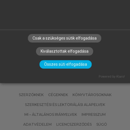
MATISCSÁKNÉ LIZÁK MARIANNA
(SZERK.)
Emberi erőforrás gazdálkodás
Csak a szükséges sütik elfogadása
Kiválasztottak elfogadása
Összes süti elfogadása
Powered by Klaro!
SZERZŐKNEK
CÉGEKNEK
KÖNYVTÁROSOKNAK
SZERKESZTÉSI ÉS LEKTORÁLÁSI ALAPELVEK
MI – ÁLTALÁNOS IRÁNYELVEK
IMPRESSZUM
ADATVÉDELEM
LICENCSZERZŐDÉS
SÚGÓ