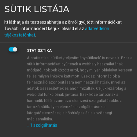
Vezetés és szervezés
SÜTIK LISTÁJA
Szervezetek kialakítása és működtetése
Itt láthatja és testreszabhatja az önről gyűjtött információkat.
További információért kérjük, olvasd el az
adatvédelmi
tájékoztatónkat
.
menu_book
OLVASÁS
STATISZTIKA
A statisztikai sütiket „teljesítménysütiknek” is nevezik. Ezek a
sütik információkat gyűjtenek a webhely használatának
Feladatkontroll
módjáról, többek között arról, hogy milyen oldalakat keresett
fel és milyen linkekre kattintott. Ezek az információk a
„A
feladatkontroll
folyamata biztosítja, hogy
felhasználó azonosítására nem használhatóak, mivel az
meghatározott feladatokat hatékonyan és
adatok összesítettek és anonimizáltak. Céljuk kizárólag a
eredményesen valósítsanak meg.” (
Anthony–
weboldal funkcióinak javítása. Ezek közé tartoznak a
harmadik féltől származó elemzési szolgáltatásokhoz
Govindarajan, 2009
, 11. oldal) A feladatkontroll
tartozó sütik; ilyen elemzési szolgáltatások a
egyedi, konkrét munkafeladatokra vonatkozó, kis
látogatóelemzések, a hőtérképek és a közösségi
létszámú munkacsoportok irányításához kapcsolódó,
médiaanalitika.
nagyon rövid időtávú tevékenység. A standardok
↓
1
szolgáltatás
általában naturális kategóriák, illetve a